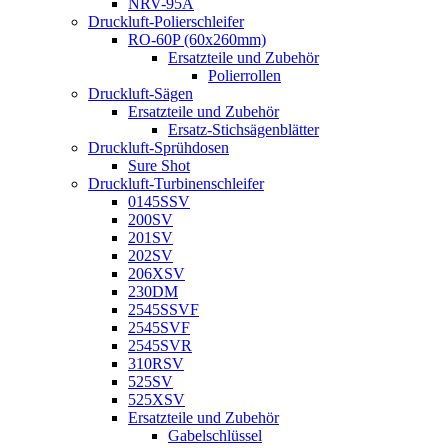
NRV-95A
Druckluft-Polierschleifer
RO-60P (60x260mm)
Ersatzteile und Zubehör
Polierrollen
Druckluft-Sägen
Ersatzteile und Zubehör
Ersatz-Stichsägenblätter
Druckluft-Sprühdosen
Sure Shot
Druckluft-Turbinenschleifer
0145SSV
200SV
201SV
202SV
206XSV
230DM
2545SSVF
2545SVF
2545SVR
310RSV
525SV
525XSV
Ersatzteile und Zubehör
Gabelschlüssel