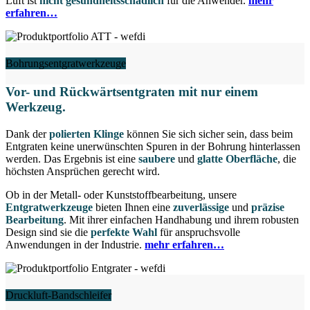
Luft ist
nicht gesundheitsschädlich
für die Anwender.
mehr
erfahren…
Bohrungsentgratwerkzeuge
Vor- und Rückwärtsentgraten
mit nur einem
Werkzeug
.
Dank der
polierten Klinge
können Sie sich sicher sein, dass beim
Entgraten keine unerwünschten Spuren in der Bohrung hinterlassen
werden. Das Ergebnis ist eine
saubere
und
glatte Oberfläche
, die
höchsten Ansprüchen gerecht wird.
Ob in der Metall- oder Kunststoffbearbeitung, unsere
Entgratwerkzeuge
bieten Ihnen eine
zuverlässige
und
präzise
Bearbeitung
. Mit ihrer einfachen Handhabung und ihrem robusten
Design sind sie die
perfekte Wahl
für anspruchsvolle
Anwendungen in der Industrie.
mehr erfahren…
Druckluft-Bandschleifer