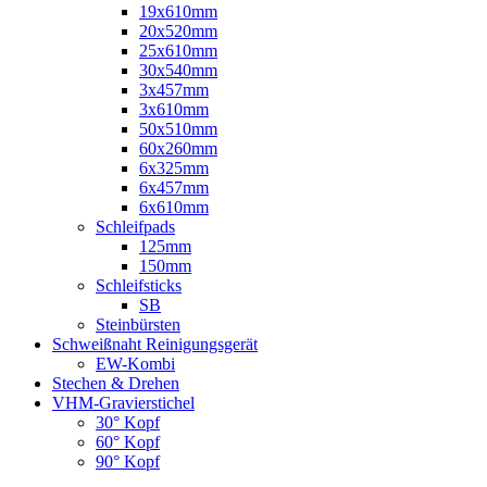
19x610mm
20x520mm
25x610mm
30x540mm
3x457mm
3x610mm
50x510mm
60x260mm
6x325mm
6x457mm
6x610mm
Schleifpads
125mm
150mm
Schleifsticks
SB
Steinbürsten
Schweißnaht Reinigungsgerät
EW-Kombi
Stechen & Drehen
VHM-Gravierstichel
30° Kopf
60° Kopf
90° Kopf