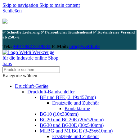
Skip to navigation
Skip to main content
Schließen
✅
Schnelle Lieferung ✅ Persönlicher Kundendienst ✅ Kostenfreier Versand
ab 250,- €
Tel.:
+49 7042 8139233
E-Mail:
info@wefdi.de
Kategorie wählen
Druckluft-Geräte
Druckluft-Bandschleifer
BF und BFE (3-19x457mm)
Ersatzteile und Zubehör
Kontaktarme
BG10 (10x330mm)
BG20 und BG20E (20x520mm)
BG30 und BG30E (30x540mm)
MLBG und MLBGE (3-25x610mm)
Ersatzteile und Zubehör