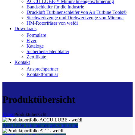
ACCU-LUBE™ Minimalmengenschmierung
Bandschleifer für die Industrie
Druckluft-Turbinenschleifer von Air Turbine Tools®
Stechwerkzeuge und Drehwerkzeuge von Mircona
HM-Rotorfräser von wefdi
Downloads
Formulare
Flyer
Kataloge
Sicherheitsdatenblätter
Zertifikate
Kontakt
Ansprechpartner
Kontaktformular
Produktübersicht
Home
Produktübersicht
Accu-Lube Minimalmengenschmierung