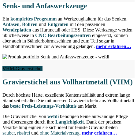
Senk- und Anfaswerkzeuge
Ein
komplettes Programm
an Werkzeughaltern für das Senken,
Anfasen
,
Bohren
und
Entgraten
mit den passenden
Wendeplatten
aus Hartmetall oder HSS. Diese Werkzeuge werden
üblicherweise in
CNC-Bearbeitungszentren
eingesetzt, können
aber auch in Ständerbohrmaschinen und zum Teil sogar in
Handbohrmaschinen zur Anwendung gelangen.
mehr erfahren…
VHM-Gravierstichel
Gravierstichel aus Vollhartmetall (VHM)
Durch höchste Härte, exzellente Kantenstabilität und extrem lange
Standzeit erhalten Sie mit unseren Graviersticheln aus Vollhartmetall
das
beste Preis-Leistungs-Verhältnis
am Markt.
Die Gravierstichel von
wefdi
benötigen keine aufwändige Pflege
und überzeugen durch ihre
Langlebigkeit
. Dank der präzisen
Verarbeitung eignen sie sich ideal für feinste Gravurarbeiten –
sauber
,
rissfrei
und
ohne Materialverzug
.
mehr erfahren…