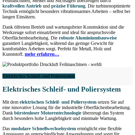
Feilmaschinen, Meißel und Stichsägen überzeugen durch
kraftvollen Antrieb
und
präzise Führung
. Die turbinenoptimierte
Technik ermöglicht besonders vibrationsarmes Arbeiten – selbst bei
langen Einsätzen.
Dank ölfreiem Betrieb und wartungsfreier Konstruktion sind die
Werkzeuge sofort einsatzbereit und ideal für anspruchsvolle
Oberflächenbearbeitung. Die
robuste Aluminiumbauweise
garantiert Langlebigkeit, während das geringe Gewicht für
komfortables Arbeiten sorgt. Perfekt für Metall, Holz und
Kunststoff.
mehr erfahren…
Elektrisches Schleif- und Poliersystem
Elektrisches Schleif- und Poliersystem
Mit dem
elektrischen
Schleif- und Poliersystem
setzen Sie auf
eine innovative Lösung für die industrielle Oberflächenbearbeitung.
Dank
bürstenloser Motorentechnologie
überzeugt das System
durch besonders hohe Langlebigkeit und minimale Wartung.
Das
modulare Schnellwechselsystem
ermöglicht eine flexible
Anpassung an unterschiedlichste Anwendungen und sorgt für