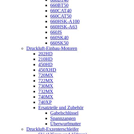
660BT50
660CAT40
660CAT50
660HSK-A100
660HSK-A63
660JS
660SK40
660SK50
Druckluft-Einbau-Motoren
202HD
210HD
450HD
450XHD
720MX
722MX
730MX
732MX
740MX
740XP
Ersatzteile und Zubehör
Gabelschlüssel
Spannzangen
Überwurfmutter
Druckluft-Exzenterschleifer