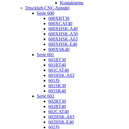
Kontaktarme
Druckluft-CNC-Spindel
Serie 600
600XBT30
600XCAT40
600XHSK-A40
600XHSK-A50
600XHSK-A63
600XHSK-E40
600XSK40
Serie 601
601BT30
601BT40
601CAT40
601HSK-A63
601JS
601SK30
601SK40
Serie 602
602BT30
602BT40
602CAT40
602HSK-A63
602HSK-E40
602JS