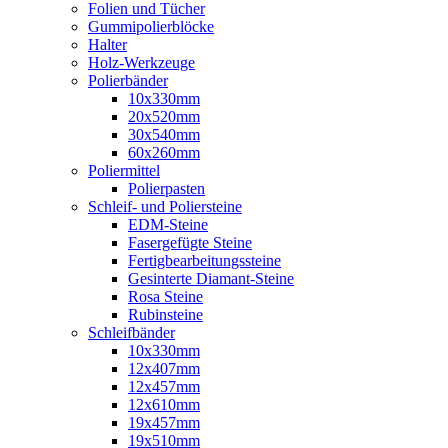
Folien und Tücher
Gummipolierblöcke
Halter
Holz-Werkzeuge
Polierbänder
10x330mm
20x520mm
30x540mm
60x260mm
Poliermittel
Polierpasten
Schleif- und Poliersteine
EDM-Steine
Fasergefügte Steine
Fertigbearbeitungssteine
Gesinterte Diamant-Steine
Rosa Steine
Rubinsteine
Schleifbänder
10x330mm
12x407mm
12x457mm
12x610mm
19x457mm
19x510mm