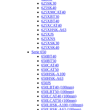
625SK30
625SK40
625X90CAT40
625XBT30
625XBT40
625XCAT40
625XHSK-A63
625XJS
625XNS
625XSK30
625XSK40
Serie 650
650BT40
650BT50
650CAT40
650CAT50
650HSK-A100
650HSK-A63
650JS
650LBT40 (100mm)
650LBT50 (100mm)
650LCAT40 (100mm)
650LCAT50 (100mm)
650LHSK-A100 (100mm)
650LHSK-A63 (100mm)