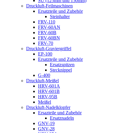
SU (125mm und 150mm)
Druckluft-Feilmaschinen
Ersatzteile und Zubehör
Steinhalter
FRV-110
FRV-60AN
FRV-60B
FRV-60BN
FRV-70
Druckluft-Graviergriffel
EP-100
Ersatzteile und Zubehör
Ersatzspitzen
Stecknippel
G-400
Druckluft-Meißel
HRV-601A
HRV-601B
HRV-95B
Meißel
Druckluft-Nadelklopfer
Ersazteile und Zubehör
Ersatznadeln
GNV-19
GNV-28