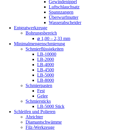
Gewindenippel
Luftschlauchsatz
Spannzangen
Überwurfmutter
Wasserabscheider
Entgratwerkzeuge
Bohrungsbereich
⌀ 1,00 – 2,33 mm
Minimalmengenschmierung
Schmierflüssigkeiten
LB-10000
LB-2000
LB-4000
LB-4500
LB-5000
LB-8000
Schmierpasten
Fest
Gelee
Schmiersticks
LB-5000 Stick
Schleifen und Polieren
Abrichter
Diamantschwämme
Filz-Werkzeuge