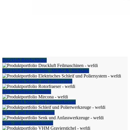
Druckluft-Bandschleifer
Druckluft-Feilmaschinen, -Meißel & -Stichsäge
Elektrisches Schleif- und Poliersystem
HM-Rotorfräser/-Frässtifte
MIRCONA Stech- und Drehwerkzeuge
Schleif- und Polierwerkzeug
Senk- und Anfaswerkzeuge