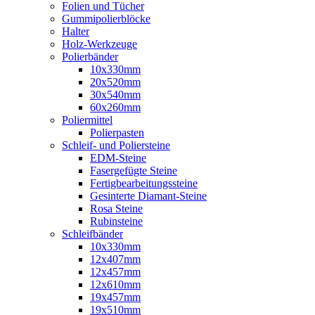
Folien und Tücher
Gummipolierblöcke
Halter
Holz-Werkzeuge
Polierbänder
10x330mm
20x520mm
30x540mm
60x260mm
Poliermittel
Polierpasten
Schleif- und Poliersteine
EDM-Steine
Fasergefügte Steine
Fertigbearbeitungssteine
Gesinterte Diamant-Steine
Rosa Steine
Rubinsteine
Schleifbänder
10x330mm
12x407mm
12x457mm
12x610mm
19x457mm
19x510mm