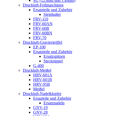
SU (125mm und 150mm)
Druckluft-Feilmaschinen
Ersatzteile und Zubehör
Steinhalter
FRV-110
FRV-60AN
FRV-60B
FRV-60BN
FRV-70
Druckluft-Graviergriffel
EP-100
Ersatzteile und Zubehör
Ersatzspitzen
Stecknippel
G-400
Druckluft-Meißel
HRV-601A
HRV-601B
HRV-95B
Meißel
Druckluft-Nadelklopfer
Ersazteile und Zubehör
Ersatznadeln
GNV-19
GNV-28