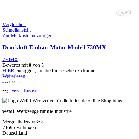
Vergleichen
Schnellansicht
Zur Merkliste hinzufügen
Druckluft-Einbau-Motor Modell 730MX
730MX
Bewertet mit
0
von 5
HIER
einloggen, um die Preise sehen zu können
Weiterlesen
exkl. MwSt.
zzgl.
Versandkosten
wefdi
We
rkzeuge
f
ür
d
ie
I
ndustrie
Mergenthalerstraße 4
71665 Vaihingen
Deutschland