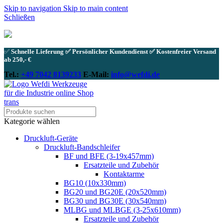
Skip to navigation
Skip to main content
Schließen
✅
Schnelle Lieferung ✅ Persönlicher Kundendienst ✅ Kostenfreier Versand
ab 250,- €
Tel.:
+49 7042 8139233
E-Mail:
info@wefdi.de
Kategorie wählen
Druckluft-Geräte
Druckluft-Bandschleifer
BF und BFE (3-19x457mm)
Ersatzteile und Zubehör
Kontaktarme
BG10 (10x330mm)
BG20 und BG20E (20x520mm)
BG30 und BG30E (30x540mm)
MLBG und MLBGE (3-25x610mm)
Ersatzteile und Zubehör