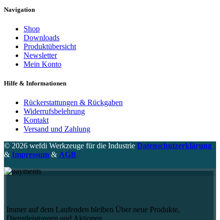
Navigation
Shop
Downloads
Produktübersicht
Newsletter
Mein Konto
Hilfe & Informationen
Rückerstattungen & Rückgaben
Widerrufsbelehrung
Kontakt
Versand und Zahlung
© 2026 wefdi Werkzeuge für die Industrie
Datenschutzerklärung
&
Impressum
&
AGB
Immer auf dem Laufenden bleiben Über neue Produkte,
Dienstleistungen und Aktionen.