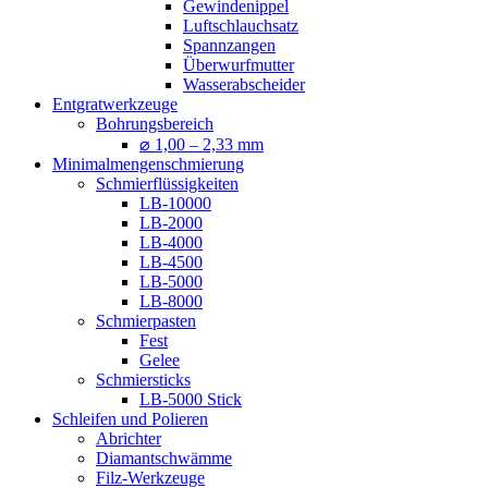
Gewindenippel
Luftschlauchsatz
Spannzangen
Überwurfmutter
Wasserabscheider
Entgratwerkzeuge
Bohrungsbereich
⌀ 1,00 – 2,33 mm
Minimalmengenschmierung
Schmierflüssigkeiten
LB-10000
LB-2000
LB-4000
LB-4500
LB-5000
LB-8000
Schmierpasten
Fest
Gelee
Schmiersticks
LB-5000 Stick
Schleifen und Polieren
Abrichter
Diamantschwämme
Filz-Werkzeuge