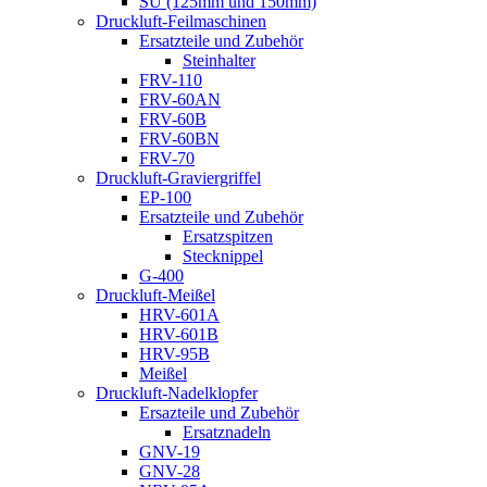
SU (125mm und 150mm)
Druckluft-Feilmaschinen
Ersatzteile und Zubehör
Steinhalter
FRV-110
FRV-60AN
FRV-60B
FRV-60BN
FRV-70
Druckluft-Graviergriffel
EP-100
Ersatzteile und Zubehör
Ersatzspitzen
Stecknippel
G-400
Druckluft-Meißel
HRV-601A
HRV-601B
HRV-95B
Meißel
Druckluft-Nadelklopfer
Ersazteile und Zubehör
Ersatznadeln
GNV-19
GNV-28