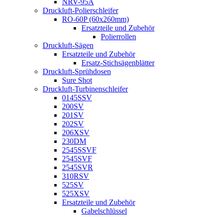
NRV-95A
Druckluft-Polierschleifer
RO-60P (60x260mm)
Ersatzteile und Zubehör
Polierrollen
Druckluft-Sägen
Ersatzteile und Zubehör
Ersatz-Stichsägenblätter
Druckluft-Sprühdosen
Sure Shot
Druckluft-Turbinenschleifer
0145SSV
200SV
201SV
202SV
206XSV
230DM
2545SSVF
2545SVF
2545SVR
310RSV
525SV
525XSV
Ersatzteile und Zubehör
Gabelschlüssel