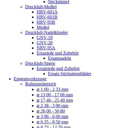
Stecknippel
Druckluft-Meißel
HRV-601A
HRV-601B
HRV-95B
Meißel
Druckluft-Nadelklopfer
GNV-19
GNV-28
NRV-95A
Ersazteile und Zubehör
Ersatznadeln
Druckluft-Sägen
Ersatzteile und Zubehör
Ersatz-Stichsägenblätter
Entgratwerkzeuge
Bohrungsbereich
⌀ 1,00 - 2,33 mm
⌀ 13,00 - 17,06 mm
⌀ 17,46 - 25,40 mm
⌀ 2,38 - 3,90 mm
⌀ 26,00 - 50,80
⌀ 3,96 - 6,00 mm
⌀ 6,35 - 8,50 mm
⌀ 8,73 - 12,70 mm