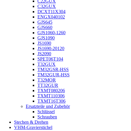
C22GUX
C32GUX
DCXT11X304
ENGX040102
GJS645
GJS660
GJS1060-1260
GJS1090
JS1690
JS1690-20120
JS2090
SPET06T104
T32GUX
TM32GSR-HSS
TM32GUR-HSS
T32MOR
TT32GUR
TXMT080206
TXMT110306
TXMT16T306
Ersatzteile und Zubehör
Schlüssel
Schrauben
Stechen & Drehen
VHM-Gravierstichel