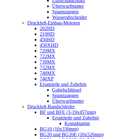
Luftschlauchsatz
Überwurfmutter
Spannzangen
Wasserabscheider
Druckluft-Einbau-Motoren
202HD
210HD
450HD
450XHD
720MX
722MX
730MX
732MX
740MX
740XP
Ersatzteile und Zubehör
Gabelschlüssel
Spannzangen
Überwurfmutter
Druckluft-Bandschleifer
BF und BFE (3-19x457mm)
Ersatzteile und Zubehör
Kontaktarme
BG10 (10x330mm)
BG20 und BG20E (20x520mm)