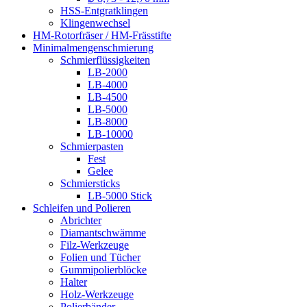
HSS-Entgratklingen
Klingenwechsel
HM-Rotorfräser / HM-Frässtifte
Minimalmengenschmierung
Schmierflüssigkeiten
LB-2000
LB-4000
LB-4500
LB-5000
LB-8000
LB-10000
Schmierpasten
Fest
Gelee
Schmiersticks
LB-5000 Stick
Schleifen und Polieren
Abrichter
Diamantschwämme
Filz-Werkzeuge
Folien und Tücher
Gummipolierblöcke
Halter
Holz-Werkzeuge
Polierbänder