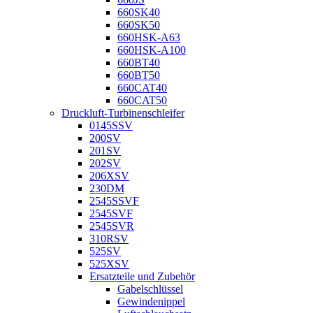
660SK40
660SK50
660HSK-A63
660HSK-A100
660BT40
660BT50
660CAT40
660CAT50
Druckluft-Turbinenschleifer
0145SSV
200SV
201SV
202SV
206XSV
230DM
2545SSVF
2545SVF
2545SVR
310RSV
525SV
525XSV
Ersatzteile und Zubehör
Gabelschlüssel
Gewindenippel