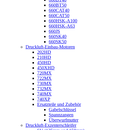
660BT50
660CAT40
660CAT50
660HSK-A100
660HSK-A63
660JS
660SK40
660SK50
Druckluft-Einbau-Motoren
202HD
210HD
450HD
450XHD
720MX
722MX
730MX
732MX
740MX
740XP
Ersatzteile und Zubehör
Gabelschlüssel
Spannzangen
Überwurfmutter
Druckluft-Exzenterschleifer