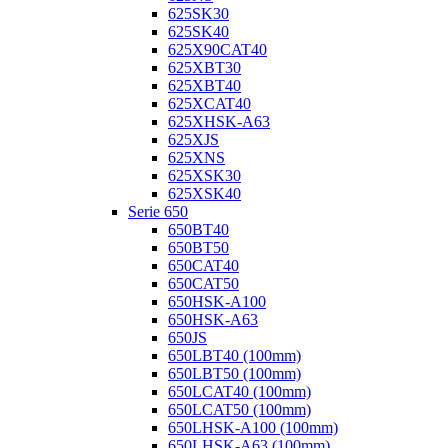
625SK30
625SK40
625X90CAT40
625XBT30
625XBT40
625XCAT40
625XHSK-A63
625XJS
625XNS
625XSK30
625XSK40
Serie 650
650BT40
650BT50
650CAT40
650CAT50
650HSK-A100
650HSK-A63
650JS
650LBT40 (100mm)
650LBT50 (100mm)
650LCAT40 (100mm)
650LCAT50 (100mm)
650LHSK-A100 (100mm)
650LHSK-A63 (100mm)