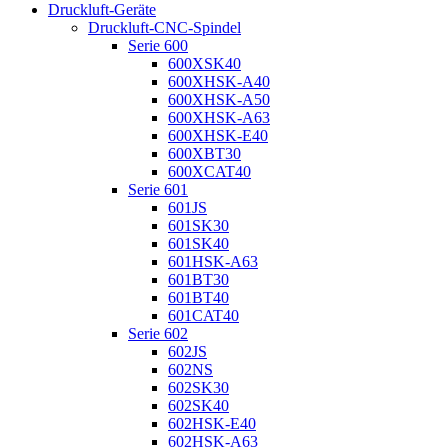
Druckluft-Geräte
Druckluft-CNC-Spindel
Serie 600
600XSK40
600XHSK-A40
600XHSK-A50
600XHSK-A63
600XHSK-E40
600XBT30
600XCAT40
Serie 601
601JS
601SK30
601SK40
601HSK-A63
601BT30
601BT40
601CAT40
Serie 602
602JS
602NS
602SK30
602SK40
602HSK-E40
602HSK-A63