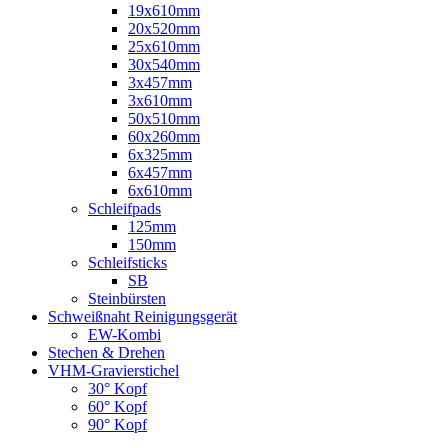
19x610mm
20x520mm
25x610mm
30x540mm
3x457mm
3x610mm
50x510mm
60x260mm
6x325mm
6x457mm
6x610mm
Schleifpads
125mm
150mm
Schleifsticks
SB
Steinbürsten
Schweißnaht Reinigungsgerät
EW-Kombi
Stechen & Drehen
VHM-Gravierstichel
30° Kopf
60° Kopf
90° Kopf