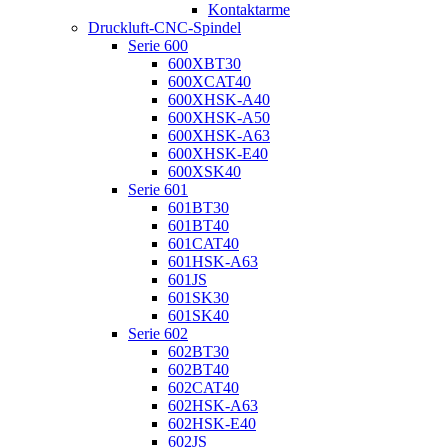
Kontaktarme
Druckluft-CNC-Spindel
Serie 600
600XBT30
600XCAT40
600XHSK-A40
600XHSK-A50
600XHSK-A63
600XHSK-E40
600XSK40
Serie 601
601BT30
601BT40
601CAT40
601HSK-A63
601JS
601SK30
601SK40
Serie 602
602BT30
602BT40
602CAT40
602HSK-A63
602HSK-E40
602JS