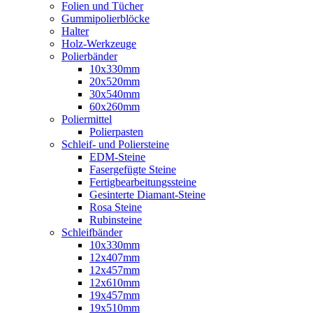
Folien und Tücher
Gummipolierblöcke
Halter
Holz-Werkzeuge
Polierbänder
10x330mm
20x520mm
30x540mm
60x260mm
Poliermittel
Polierpasten
Schleif- und Poliersteine
EDM-Steine
Fasergefügte Steine
Fertigbearbeitungssteine
Gesinterte Diamant-Steine
Rosa Steine
Rubinsteine
Schleifbänder
10x330mm
12x407mm
12x457mm
12x610mm
19x457mm
19x510mm