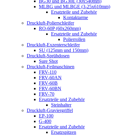
BG30 und BG30E (30x540mm)
MLBG und MLBGE (3-25x610mm)
Ersatzteile und Zubehör
Kontaktarme
Druckluft-Polierschleifer
RO-60P (60x260mm)
Ersatzteile und Zubehör
Polierrollen
Druckluft-Exzenterschleifer
SU (125mm und 150mm)
Druckluft-Sprühdosen
Sure Shot
Druckluft-Feilmaschinen
FRV-110
FRV-60AN
FRV-60B
FRV-60BN
FRV-70
Ersatzteile und Zubehör
Steinhalter
Druckluft-Graviergriffel
EP-100
G-400
Ersatzteile und Zubehör
Ersatzspitzen