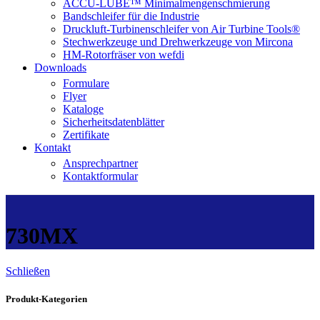
ACCU-LUBE™ Minimalmengenschmierung
Bandschleifer für die Industrie
Druckluft-Turbinenschleifer von Air Turbine Tools®
Stechwerkzeuge und Drehwerkzeuge von Mircona
HM-Rotorfräser von wefdi
Downloads
Formulare
Flyer
Kataloge
Sicherheitsdatenblätter
Zertifikate
Kontakt
Ansprechpartner
Kontaktformular
730MX
Schließen
Produkt-Kategorien