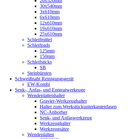
20x520mm
30x540mm
3x610mm
6x610mm
12x610mm
19x610mm
25x610mm
Schleifmittel
Schleifpads
125mm
150mm
Schleifsticks
SB
Steinbürsten
Schweißnaht Reinigungsgerät
EW-Kombi
Senk-, Anfas- und Entgratwerkeuge
Wendeplattenhalter
Gravier-Werkzeughalter
Halter zum Werkstückunterkantenfasen
NC-Anborher
Senk- und Anfaswerkzeug
Werkzeughalter
Werkzeugsätze
Wendeplatten