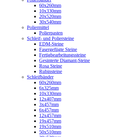
60x260mm
10x330mm
20x520mm
30x540mm
Poliermittel
Polierpasten
Schleif- und Poliersteine
EDM-Steine
Fasergefügte Steine
Fertigbearbeitungssteine
Gesinterte Diamant-Steine
Rosa Steine
Rubinsteine
Schleifbänder
60x260mm
6x325mm
10x330mm
12x407mm
3x457mm
6x457mm
12x457mm
19x457mm
19x510mm
50x510mm