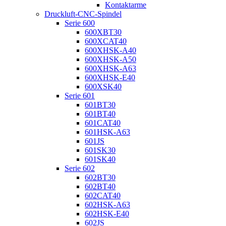
Kontaktarme
Druckluft-CNC-Spindel
Serie 600
600XBT30
600XCAT40
600XHSK-A40
600XHSK-A50
600XHSK-A63
600XHSK-E40
600XSK40
Serie 601
601BT30
601BT40
601CAT40
601HSK-A63
601JS
601SK30
601SK40
Serie 602
602BT30
602BT40
602CAT40
602HSK-A63
602HSK-E40
602JS