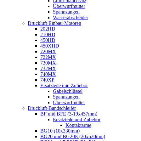
Luftschlauchsatz
Überwurfmutter
Spannzangen
Wasserabscheider
Druckluft-Einbau-Motoren
202HD
210HD
450HD
450XHD
720MX
722MX
730MX
732MX
740MX
740XP
Ersatzteile und Zubehör
Gabelschlüssel
Spannzangen
Überwurfmutter
Druckluft-Bandschleifer
BF und BFE (3-19x457mm)
Ersatzteile und Zubehör
Kontaktarme
BG10 (10x330mm)
BG20 und BG20E (20x520mm)