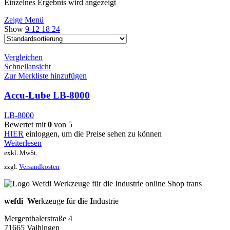
Einzelnes Ergebnis wird angezeigt
Zeige Menü
Show
9
12
18
24
Vergleichen
Schnellansicht
Zur Merkliste hinzufügen
Accu-Lube LB-8000
LB-8000
Bewertet mit
0
von 5
HIER
einloggen, um die Preise sehen zu können
Weiterlesen
exkl. MwSt.
zzgl.
Versandkosten
wefdi
We
rkzeuge
f
ür
d
ie
I
ndustrie
Mergenthalerstraße 4
71665 Vaihingen