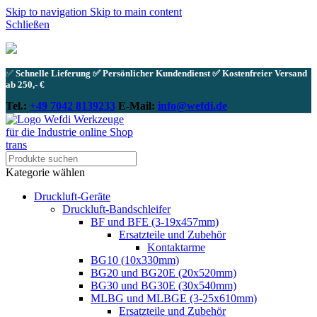
Skip to navigation
Skip to main content
Schließen
✅
Schnelle Lieferung ✅ Persönlicher Kundendienst ✅ Kostenfreier Versand
ab 250,- €
Tel.:
+49 7042 8139233
E-Mail:
info@wefdi.de
Kategorie wählen
Druckluft-Geräte
Druckluft-Bandschleifer
BF und BFE (3-19x457mm)
Ersatzteile und Zubehör
Kontaktarme
BG10 (10x330mm)
BG20 und BG20E (20x520mm)
BG30 und BG30E (30x540mm)
MLBG und MLBGE (3-25x610mm)
Ersatzteile und Zubehör