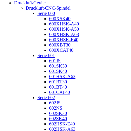
Druckluft-Geräte
Druckluft-CNC-Spindel
Serie 600
600XSK40
600XHSK-A40
600XHSK-A50
600XHSK-A63
600XHSK-E40
600XBT30
600XCAT40
Serie 601
601JS
601SK30
601SK40
601HSK-A63
601BT30
601BT40
601CAT40
Serie 602
602JS
602NS
602SK30
602SK40
602HSK-E40
602HSK-A63