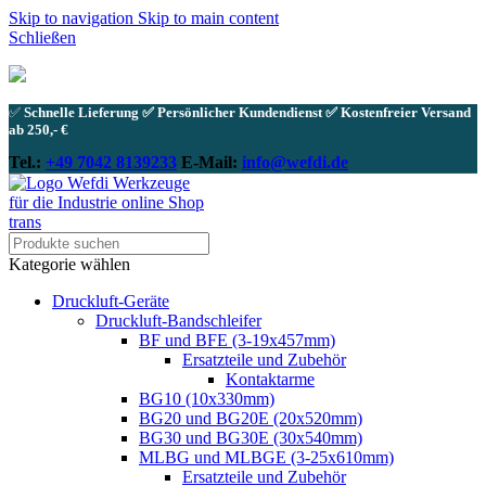
Skip to navigation
Skip to main content
Schließen
✅
Schnelle Lieferung ✅ Persönlicher Kundendienst ✅ Kostenfreier Versand
ab 250,- €
Tel.:
+49 7042 8139233
E-Mail:
info@wefdi.de
Kategorie wählen
Druckluft-Geräte
Druckluft-Bandschleifer
BF und BFE (3-19x457mm)
Ersatzteile und Zubehör
Kontaktarme
BG10 (10x330mm)
BG20 und BG20E (20x520mm)
BG30 und BG30E (30x540mm)
MLBG und MLBGE (3-25x610mm)
Ersatzteile und Zubehör