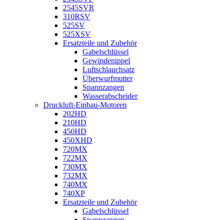
2545SVR
310RSV
525SV
525XSV
Ersatzteile und Zubehör
Gabelschlüssel
Gewindenippel
Luftschlauchsatz
Überwurfmutter
Spannzangen
Wasserabscheider
Druckluft-Einbau-Motoren
202HD
210HD
450HD
450XHD
720MX
722MX
730MX
732MX
740MX
740XP
Ersatzteile und Zubehör
Gabelschlüssel
Spannzangen