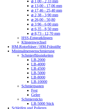
⌀ 1,00 - 2,33 mm
⌀ 13,00 - 17,06 mm
⌀ 17,46 - 25,40 mm
⌀ 2,38 - 3,90 mm
⌀ 26,00 - 50,80
⌀ 3,96 - 6,00 mm
⌀ 6,35 - 8,50 mm
⌀ 8,73 - 12,70 mm
HSS-Entgratklingen
Klingenwechsel
HM-Rotorfräser / HM-Frässtifte
Minimalmengenschmierung
Schmierflüssigkeiten
LB-2000
LB-4000
LB-4500
LB-5000
LB-8000
LB-10000
Schmierpasten
Fest
Gelee
Schmiersticks
LB-5000 Stick
Schleifen und Polieren