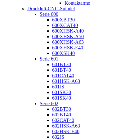
Kontaktarme
Druckluft-CNC-Spindel
Serie 600
600XBT30
600XCAT40
600XHSK-A40
600XHSK-A50
600XHSK-A63
600XHSK-E40
600XSK40
Serie 601
601BT30
601BT40
601CAT40
601HSK-A63
601JS
601SK30
601SK40
Serie 602
602BT30
602BT40
602CAT40
602HSK-A63
602HSK-E40
602JS