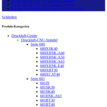
BG20 und BG20E (20x520mm)
1 Produkt
BG30 und BG30E (30x540mm)
1 Produkt
MLBG und MLBGE (3-25x610mm)
2 Produkte
Schließen
Produkt-Kategorien
Druckluft-Geräte
Druckluft-CNC-Spindel
Serie 600
600XSK40
600XHSK-A40
600XHSK-A50
600XHSK-A63
600XHSK-E40
600XBT30
600XCAT40
Serie 601
601JS
601SK30
601SK40
601HSK-A63
601BT30
601BT40