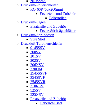
NRV-95A
Druckluft-Polierschleifer
RO-60P (60x260mm)
Ersatzteile und Zubehör
Polierrollen
Druckluft-Sägen
Ersatzteile und Zubehör
Ersatz-Stichsägenblätter
Druckluft-Sprühdosen
Sure Shot
Druckluft-Turbinenschleifer
0145SSV
200SV
201SV
202SV
206XSV
230DM
2545SSVF
2545SVF
2545SVR
310RSV
525SV
525XSV
Ersatzteile und Zubehör
Gabelschlüssel