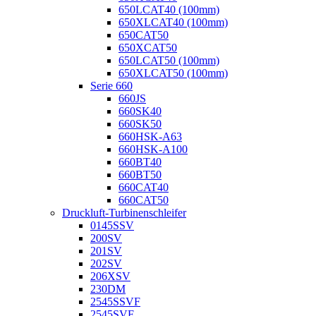
650LCAT40 (100mm)
650XLCAT40 (100mm)
650CAT50
650XCAT50
650LCAT50 (100mm)
650XLCAT50 (100mm)
Serie 660
660JS
660SK40
660SK50
660HSK-A63
660HSK-A100
660BT40
660BT50
660CAT40
660CAT50
Druckluft-Turbinenschleifer
0145SSV
200SV
201SV
202SV
206XSV
230DM
2545SSVF
2545SVF