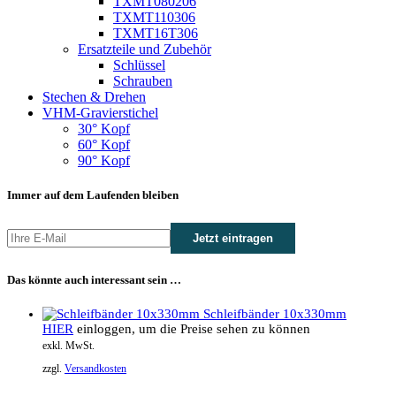
TXMT080206
TXMT110306
TXMT16T306
Ersatzteile und Zubehör
Schlüssel
Schrauben
Stechen & Drehen
VHM-Gravierstichel
30° Kopf
60° Kopf
90° Kopf
Immer auf dem Laufenden bleiben
Das könnte auch interessant sein …
Schleifbänder 10x330mm
HIER
einloggen, um die Preise sehen zu können
exkl. MwSt.
zzgl.
Versandkosten