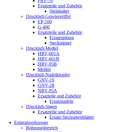
FRV-70
Ersatzteile und Zubehör
Steinhalter
Druckluft-Graviergriffel
EP-100
G-400
Ersatzteile und Zubehör
Ersatzspitzen
Stecknippel
Druckluft-Meißel
HRV-601A
HRV-601B
HRV-95B
Meißel
Druckluft-Nadelklopfer
GNV-19
GNV-28
NRV-95A
Ersazteile und Zubehör
Ersatznadeln
Druckluft-Sägen
Ersatzteile und Zubehör
Ersatz-Stichsägenblätter
Entgratwerkzeuge
Bohrungsbereich