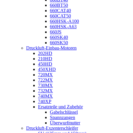
660BT50
660CAT40
660CAT50
660HSK-A100
660HSK-A63
660JS
660SK40
660SK50
Druckluft-Einbau-Motoren
202HD
210HD
450HD
450XHD
720MX
722MX
730MX
732MX
740MX
740XP
Ersatzteile und Zubehör
Gabelschlüssel
Spannzangen
Überwurfmutter
Druckluft-Exzenterschleifer