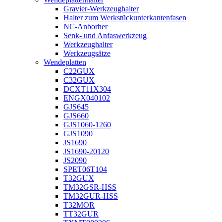
Gravier-Werkzeughalter
Halter zum Werkstückunterkantenfasen
NC-Anborher
Senk- und Anfaswerkzeug
Werkzeughalter
Werkzeugsätze
Wendeplatten
C22GUX
C32GUX
DCXT11X304
ENGX040102
GJS645
GJS660
GJS1060-1260
GJS1090
JS1690
JS1690-20120
JS2090
SPET06T104
T32GUX
TM32GSR-HSS
TM32GUR-HSS
T32MOR
TT32GUR