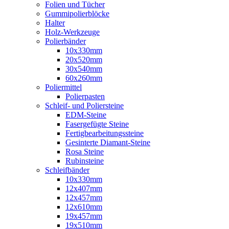
Folien und Tücher
Gummipolierblöcke
Halter
Holz-Werkzeuge
Polierbänder
10x330mm
20x520mm
30x540mm
60x260mm
Poliermittel
Polierpasten
Schleif- und Poliersteine
EDM-Steine
Fasergefügte Steine
Fertigbearbeitungssteine
Gesinterte Diamant-Steine
Rosa Steine
Rubinsteine
Schleifbänder
10x330mm
12x407mm
12x457mm
12x610mm
19x457mm
19x510mm