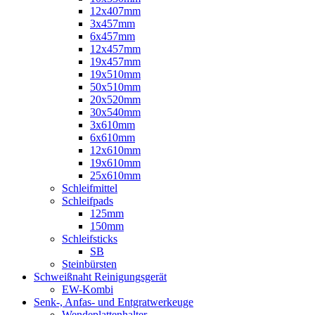
12x407mm
3x457mm
6x457mm
12x457mm
19x457mm
19x510mm
50x510mm
20x520mm
30x540mm
3x610mm
6x610mm
12x610mm
19x610mm
25x610mm
Schleifmittel
Schleifpads
125mm
150mm
Schleifsticks
SB
Steinbürsten
Schweißnaht Reinigungsgerät
EW-Kombi
Senk-, Anfas- und Entgratwerkeuge
Wendeplattenhalter