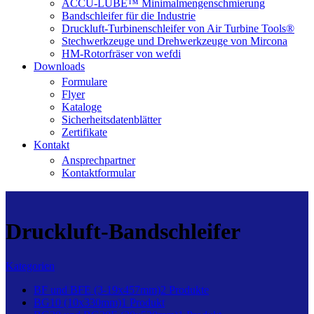
ACCU-LUBE™ Minimalmengenschmierung
Bandschleifer für die Industrie
Druckluft-Turbinenschleifer von Air Turbine Tools®
Stechwerkzeuge und Drehwerkzeuge von Mircona
HM-Rotorfräser von wefdi
Downloads
Formulare
Flyer
Kataloge
Sicherheitsdatenblätter
Zertifikate
Kontakt
Ansprechpartner
Kontaktformular
Druckluft-Bandschleifer
Kategorien
BF und BFE (3-19x457mm)
2 Produkte
BG10 (10x330mm)
1 Produkt