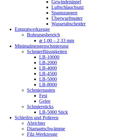
Gewindenippel
Luftschlauchsatz
Spannzangen
Überwurfmutter
Wasserabscheider
Entgratwerkzeuge
Bohrungsbereich
⌀ 1,00 – 2,33 mm
Minimalmengenschmierung
Schmierflüssigkeiten
LB-10000
LB-2000
LB-4000
LB-4500
LB-5000
LB-8000
Schmierpasten
Fest
Gelee
Schmiersticks
LB-5000 Stick
Schleifen und Polieren
Abrichter
Diamantschwämme
Filz-Werkzeuge