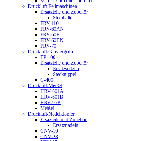
SU (125mm und 150mm)
Druckluft-Feilmaschinen
Ersatzteile und Zubehör
Steinhalter
FRV-110
FRV-60AN
FRV-60B
FRV-60BN
FRV-70
Druckluft-Graviergriffel
EP-100
Ersatzteile und Zubehör
Ersatzspitzen
Stecknippel
G-400
Druckluft-Meißel
HRV-601A
HRV-601B
HRV-95B
Meißel
Druckluft-Nadelklopfer
Ersazteile und Zubehör
Ersatznadeln
GNV-19
GNV-28