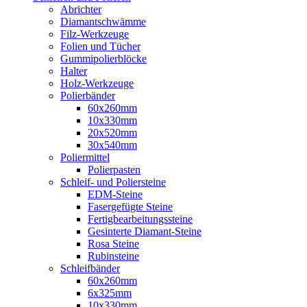
Abrichter
Diamantschwämme
Filz-Werkzeuge
Folien und Tücher
Gummipolierblöcke
Halter
Holz-Werkzeuge
Polierbänder
60x260mm
10x330mm
20x520mm
30x540mm
Poliermittel
Polierpasten
Schleif- und Poliersteine
EDM-Steine
Fasergefügte Steine
Fertigbearbeitungssteine
Gesinterte Diamant-Steine
Rosa Steine
Rubinsteine
Schleifbänder
60x260mm
6x325mm
10x330mm