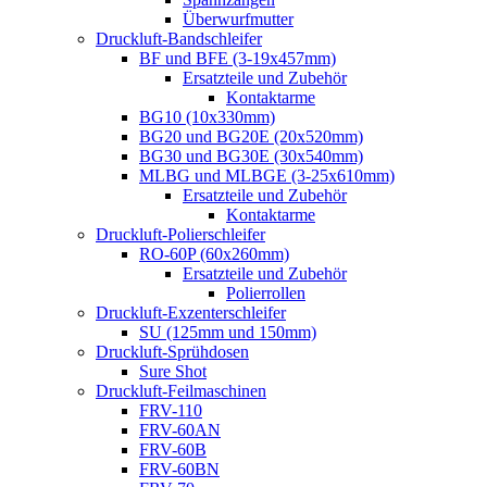
Überwurfmutter
Druckluft-Bandschleifer
BF und BFE (3-19x457mm)
Ersatzteile und Zubehör
Kontaktarme
BG10 (10x330mm)
BG20 und BG20E (20x520mm)
BG30 und BG30E (30x540mm)
MLBG und MLBGE (3-25x610mm)
Ersatzteile und Zubehör
Kontaktarme
Druckluft-Polierschleifer
RO-60P (60x260mm)
Ersatzteile und Zubehör
Polierrollen
Druckluft-Exzenterschleifer
SU (125mm und 150mm)
Druckluft-Sprühdosen
Sure Shot
Druckluft-Feilmaschinen
FRV-110
FRV-60AN
FRV-60B
FRV-60BN