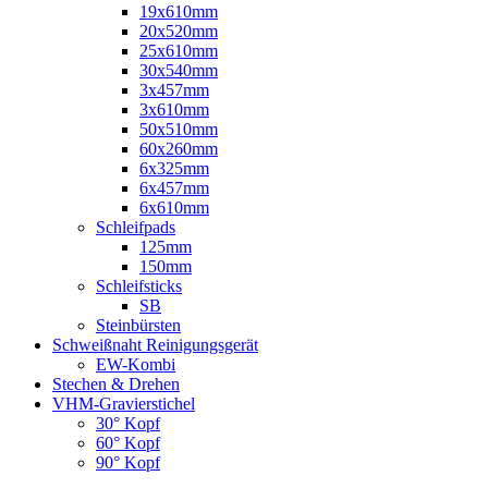
19x610mm
20x520mm
25x610mm
30x540mm
3x457mm
3x610mm
50x510mm
60x260mm
6x325mm
6x457mm
6x610mm
Schleifpads
125mm
150mm
Schleifsticks
SB
Steinbürsten
Schweißnaht Reinigungsgerät
EW-Kombi
Stechen & Drehen
VHM-Gravierstichel
30° Kopf
60° Kopf
90° Kopf