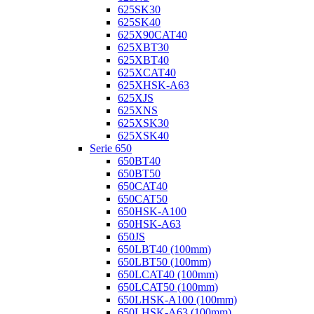
625SK30
625SK40
625X90CAT40
625XBT30
625XBT40
625XCAT40
625XHSK-A63
625XJS
625XNS
625XSK30
625XSK40
Serie 650
650BT40
650BT50
650CAT40
650CAT50
650HSK-A100
650HSK-A63
650JS
650LBT40 (100mm)
650LBT50 (100mm)
650LCAT40 (100mm)
650LCAT50 (100mm)
650LHSK-A100 (100mm)
650LHSK-A63 (100mm)