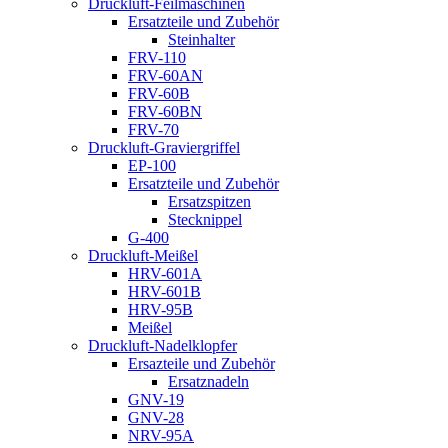
Druckluft-Feilmaschinen
Ersatzteile und Zubehör
Steinhalter
FRV-110
FRV-60AN
FRV-60B
FRV-60BN
FRV-70
Druckluft-Graviergriffel
EP-100
Ersatzteile und Zubehör
Ersatzspitzen
Stecknippel
G-400
Druckluft-Meißel
HRV-601A
HRV-601B
HRV-95B
Meißel
Druckluft-Nadelklopfer
Ersazteile und Zubehör
Ersatznadeln
GNV-19
GNV-28
NRV-95A