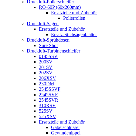
Druckluft-Polierschleifer
RO-60P (60x260mm)
Ersatzteile und Zubehör
Polierrollen
Druckluft-Sägen
Ersatzteile und Zubehör
Ersatz-Stichsägenblätter
Druckluft-Sprühdosen
Sure Shot
Druckluft-Turbinenschleifer
0145SSV
200SV
201SV
202SV
206XSV
230DM
2545SSVF
2545SVF
2545SVR
310RSV
525SV
525XSV
Ersatzteile und Zubehör
Gabelschlüssel
Gewindenippel