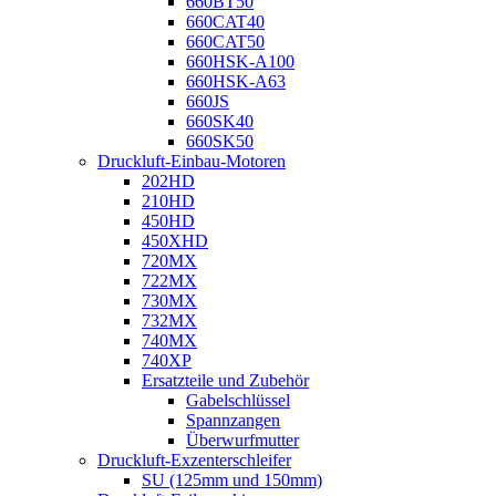
660BT50
660CAT40
660CAT50
660HSK-A100
660HSK-A63
660JS
660SK40
660SK50
Druckluft-Einbau-Motoren
202HD
210HD
450HD
450XHD
720MX
722MX
730MX
732MX
740MX
740XP
Ersatzteile und Zubehör
Gabelschlüssel
Spannzangen
Überwurfmutter
Druckluft-Exzenterschleifer
SU (125mm und 150mm)