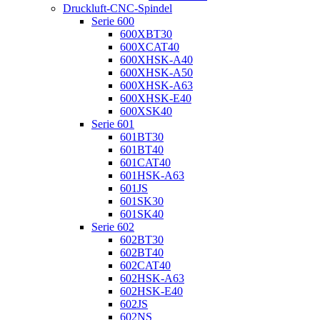
Druckluft-CNC-Spindel
Serie 600
600XBT30
600XCAT40
600XHSK-A40
600XHSK-A50
600XHSK-A63
600XHSK-E40
600XSK40
Serie 601
601BT30
601BT40
601CAT40
601HSK-A63
601JS
601SK30
601SK40
Serie 602
602BT30
602BT40
602CAT40
602HSK-A63
602HSK-E40
602JS
602NS