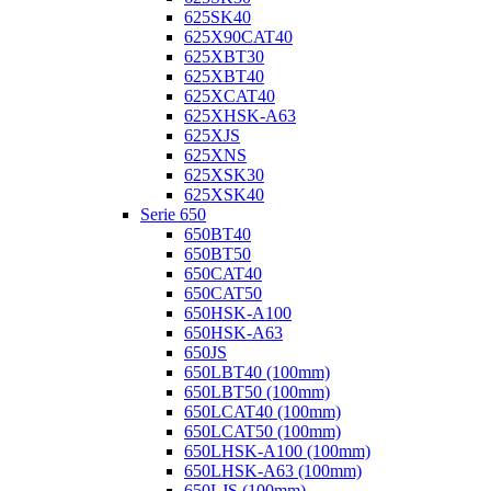
625SK40
625X90CAT40
625XBT30
625XBT40
625XCAT40
625XHSK-A63
625XJS
625XNS
625XSK30
625XSK40
Serie 650
650BT40
650BT50
650CAT40
650CAT50
650HSK-A100
650HSK-A63
650JS
650LBT40 (100mm)
650LBT50 (100mm)
650LCAT40 (100mm)
650LCAT50 (100mm)
650LHSK-A100 (100mm)
650LHSK-A63 (100mm)
650LJS (100mm)