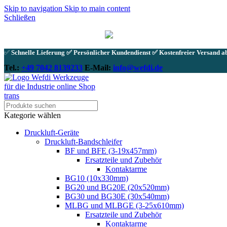
Skip to navigation
Skip to main content
Schließen
✅
Schnelle Lieferung ✅ Persönlicher Kundendienst ✅ Kostenfreier Versand ab
Tel.:
+49 7042 8139233
E-Mail:
info@wefdi.de
Kategorie wählen
Druckluft-Geräte
Druckluft-Bandschleifer
BF und BFE (3-19x457mm)
Ersatzteile und Zubehör
Kontaktarme
BG10 (10x330mm)
BG20 und BG20E (20x520mm)
BG30 und BG30E (30x540mm)
MLBG und MLBGE (3-25x610mm)
Ersatzteile und Zubehör
Kontaktarme