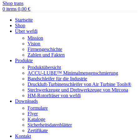
0
items
0,00
€
Startseite
Shop
Über wefdi
Mission
Vision
Firmengeschichte
Zahlen und Fakten
Produkte
Produktübersicht
ACCU-LUBE™ Minimalmengenschmierung
Bandschleifer für die Industrie
Druckluft-Turbinenschleifer von Air Turbine Tools®
Stechwerkzeuge und Drehwerkzeuge von Mircona
HM-Rotorfräser von wefdi
Downloads
Formulare
Flyer
Kataloge
Sicherheitsdatenblätter
Zertifikate
Kontakt