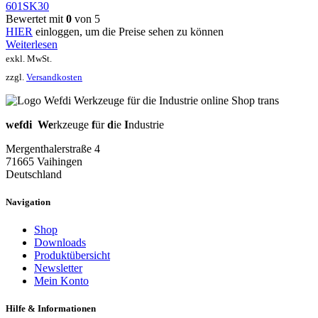
601SK30
Bewertet mit
0
von 5
HIER
einloggen, um die Preise sehen zu können
Weiterlesen
exkl. MwSt.
zzgl.
Versandkosten
wefdi
We
rkzeuge
f
ür
d
ie
I
ndustrie
Mergenthalerstraße 4
71665 Vaihingen
Deutschland
Navigation
Shop
Downloads
Produktübersicht
Newsletter
Mein Konto
Hilfe & Informationen