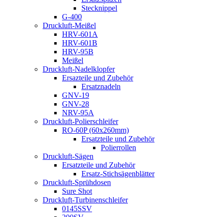
Stecknippel
G-400
Druckluft-Meißel
HRV-601A
HRV-601B
HRV-95B
Meißel
Druckluft-Nadelklopfer
Ersazteile und Zubehör
Ersatznadeln
GNV-19
GNV-28
NRV-95A
Druckluft-Polierschleifer
RO-60P (60x260mm)
Ersatzteile und Zubehör
Polierrollen
Druckluft-Sägen
Ersatzteile und Zubehör
Ersatz-Stichsägenblätter
Druckluft-Sprühdosen
Sure Shot
Druckluft-Turbinenschleifer
0145SSV