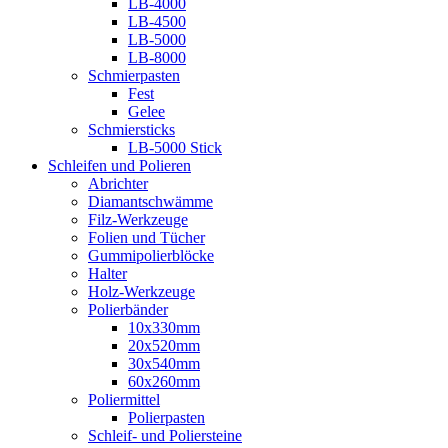
LB-4000
LB-4500
LB-5000
LB-8000
Schmierpasten
Fest
Gelee
Schmiersticks
LB-5000 Stick
Schleifen und Polieren
Abrichter
Diamantschwämme
Filz-Werkzeuge
Folien und Tücher
Gummipolierblöcke
Halter
Holz-Werkzeuge
Polierbänder
10x330mm
20x520mm
30x540mm
60x260mm
Poliermittel
Polierpasten
Schleif- und Poliersteine