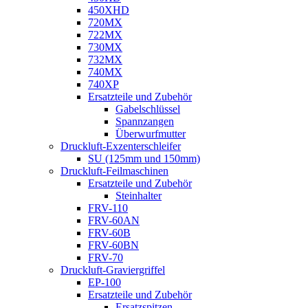
450XHD
720MX
722MX
730MX
732MX
740MX
740XP
Ersatzteile und Zubehör
Gabelschlüssel
Spannzangen
Überwurfmutter
Druckluft-Exzenterschleifer
SU (125mm und 150mm)
Druckluft-Feilmaschinen
Ersatzteile und Zubehör
Steinhalter
FRV-110
FRV-60AN
FRV-60B
FRV-60BN
FRV-70
Druckluft-Graviergriffel
EP-100
Ersatzteile und Zubehör
Ersatzspitzen