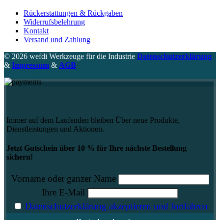
Rückerstattungen & Rückgaben
Widerrufsbelehrung
Kontakt
Versand und Zahlung
© 2026 wefdi Werkzeuge für die Industrie
Datenschutzerklärung
&
Impressum
&
AGB
Immer auf dem Laufenden bleiben Über neue Produkte,
Dienstleistungen und Aktionen.
Jetzt Gutschein über 10 % für Ihre nächste Bestellung
sichern!
Vorname oder ganzer Name
Ihre E-Mail
Datenschutzerklärung akzeptieren und fortfahren