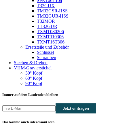
SPET06T104
T32GUX
TM32GSR-HSS
TM32GUR-HSS
T32MOR
TT32GUR
TXMT080206
TXMT110306
TXMT16T306
Ersatzteile und Zubehör
Schlüssel
Schrauben
Stechen & Drehen
VHM-Gravierstichel
30° Kopf
60° Kopf
90° Kopf
Immer auf dem Laufenden bleiben
Das könnte auch interessant sein …