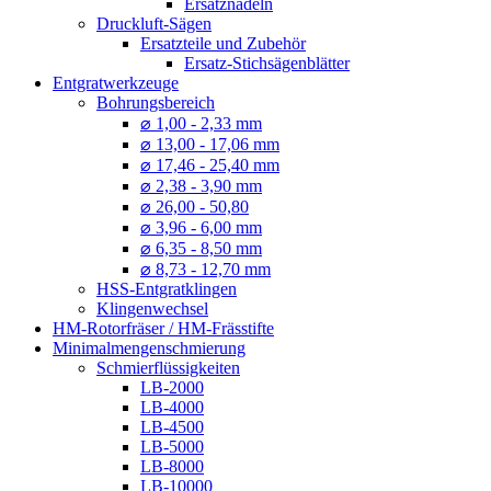
Ersatznadeln
Druckluft-Sägen
Ersatzteile und Zubehör
Ersatz-Stichsägenblätter
Entgratwerkzeuge
Bohrungsbereich
⌀ 1,00 - 2,33 mm
⌀ 13,00 - 17,06 mm
⌀ 17,46 - 25,40 mm
⌀ 2,38 - 3,90 mm
⌀ 26,00 - 50,80
⌀ 3,96 - 6,00 mm
⌀ 6,35 - 8,50 mm
⌀ 8,73 - 12,70 mm
HSS-Entgratklingen
Klingenwechsel
HM-Rotorfräser / HM-Frässtifte
Minimalmengenschmierung
Schmierflüssigkeiten
LB-2000
LB-4000
LB-4500
LB-5000
LB-8000
LB-10000