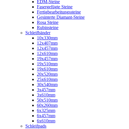
EDM-Steine
Fasergefügte Steine
Fertigbearbeitungssteine
Gesinterte Diamant-Steine
Rosa Steine
Rubinsteine
Schleifbänder
10x330mm
12x407mm
12x457mm
12x610mm
19x457mm
19x510mm
19x610mm
20x520mm
25x610mm
30x540mm
3x457mm
3x610mm
50x510mm
60x260mm
6x325mm
6x457mm
6x610mm
Schleifpads