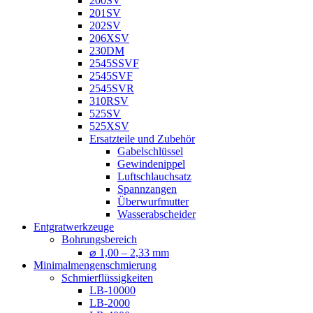
200SV
201SV
202SV
206XSV
230DM
2545SSVF
2545SVF
2545SVR
310RSV
525SV
525XSV
Ersatzteile und Zubehör
Gabelschlüssel
Gewindenippel
Luftschlauchsatz
Spannzangen
Überwurfmutter
Wasserabscheider
Entgratwerkzeuge
Bohrungsbereich
⌀ 1,00 – 2,33 mm
Minimalmengenschmierung
Schmierflüssigkeiten
LB-10000
LB-2000