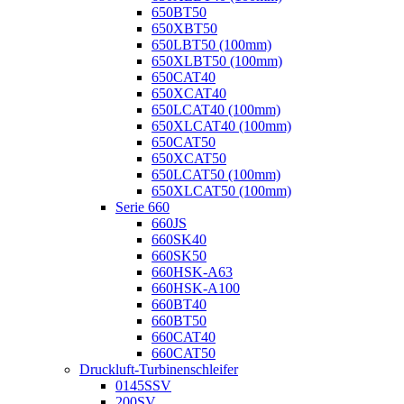
650BT50
650XBT50
650LBT50 (100mm)
650XLBT50 (100mm)
650CAT40
650XCAT40
650LCAT40 (100mm)
650XLCAT40 (100mm)
650CAT50
650XCAT50
650LCAT50 (100mm)
650XLCAT50 (100mm)
Serie 660
660JS
660SK40
660SK50
660HSK-A63
660HSK-A100
660BT40
660BT50
660CAT40
660CAT50
Druckluft-Turbinenschleifer
0145SSV
200SV