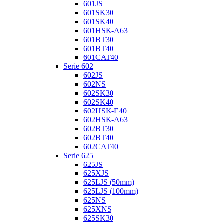
601JS
601SK30
601SK40
601HSK-A63
601BT30
601BT40
601CAT40
Serie 602
602JS
602NS
602SK30
602SK40
602HSK-E40
602HSK-A63
602BT30
602BT40
602CAT40
Serie 625
625JS
625XJS
625LJS (50mm)
625LJS (100mm)
625NS
625XNS
625SK30