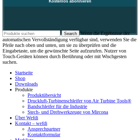
Wenn die Ergebnisse der
Search
automatischen Vervollständigung verfügbar sind, verwenden Sie die
Pfeile nach oben und unten, um sie zu überprüfen und die
Eingabetaste, um die gewünschte Seite aufzurufen. Nutzer von
Touch-Geräten können durch Berührung oder mit Wischgesten
suchen.
Startseite
Shop
Downloads
Produkte
Produktübersicht
Druckluft-Turbinenschleifer von Air Turbine Tools®
Bandschleifer für die Industrie
Stech- und Drehwerkzeuge von Mircona
Über Wefdi
Kontakt – wefdi
Ansprechpartner
Kontaktformular