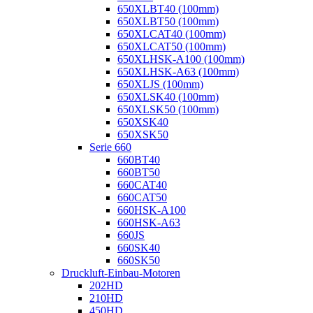
650XLBT40 (100mm)
650XLBT50 (100mm)
650XLCAT40 (100mm)
650XLCAT50 (100mm)
650XLHSK-A100 (100mm)
650XLHSK-A63 (100mm)
650XLJS (100mm)
650XLSK40 (100mm)
650XLSK50 (100mm)
650XSK40
650XSK50
Serie 660
660BT40
660BT50
660CAT40
660CAT50
660HSK-A100
660HSK-A63
660JS
660SK40
660SK50
Druckluft-Einbau-Motoren
202HD
210HD
450HD