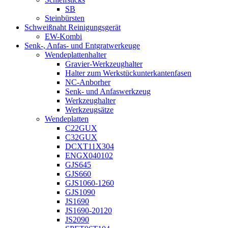
SB
Steinbürsten
Schweißnaht Reinigungsgerät
EW-Kombi
Senk-, Anfas- und Entgratwerkeuge
Wendeplattenhalter
Gravier-Werkzeughalter
Halter zum Werkstückunterkantenfasen
NC-Anborher
Senk- und Anfaswerkzeug
Werkzeughalter
Werkzeugsätze
Wendeplatten
C22GUX
C32GUX
DCXT11X304
ENGX040102
GJS645
GJS660
GJS1060-1260
GJS1090
JS1690
JS1690-20120
JS2090