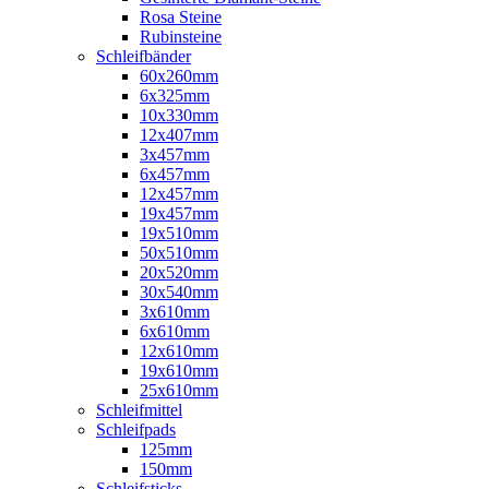
Rosa Steine
Rubinsteine
Schleifbänder
60x260mm
6x325mm
10x330mm
12x407mm
3x457mm
6x457mm
12x457mm
19x457mm
19x510mm
50x510mm
20x520mm
30x540mm
3x610mm
6x610mm
12x610mm
19x610mm
25x610mm
Schleifmittel
Schleifpads
125mm
150mm
Schleifsticks