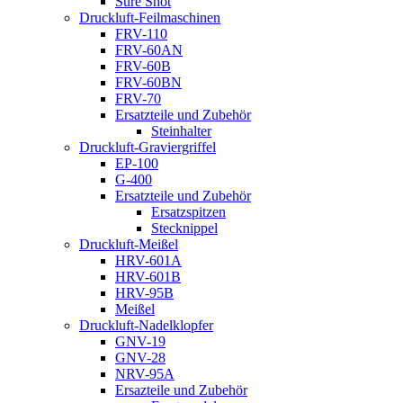
Sure Shot
Druckluft-Feilmaschinen
FRV-110
FRV-60AN
FRV-60B
FRV-60BN
FRV-70
Ersatzteile und Zubehör
Steinhalter
Druckluft-Graviergriffel
EP-100
G-400
Ersatzteile und Zubehör
Ersatzspitzen
Stecknippel
Druckluft-Meißel
HRV-601A
HRV-601B
HRV-95B
Meißel
Druckluft-Nadelklopfer
GNV-19
GNV-28
NRV-95A
Ersazteile und Zubehör