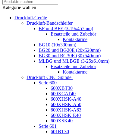
Kategorie wählen
Druckluft-Geräte
Druckluft-Bandschleifer
BF und BFE (3-19x457mm)
Ersatzteile und Zubehör
Kontaktarme
BG10 (10x330mm)
BG20 und BG20E (20x520mm)
BG30 und BG30E (30x540mm)
MLBG und MLBGE (3-25x610mm)
Ersatzteile und Zubehör
Kontaktarme
Druckluft-CNC-Spindel
Serie 600
600XBT30
600XCAT40
600XHSK-A40
600XHSK-A50
600XHSK-A63
600XHSK-E40
600XSK40
Serie 601
601BT30