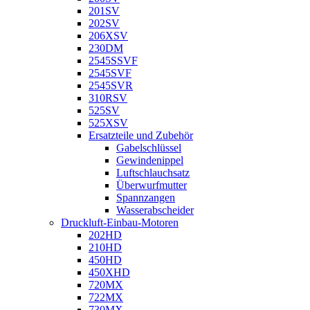
201SV
202SV
206XSV
230DM
2545SSVF
2545SVF
2545SVR
310RSV
525SV
525XSV
Ersatzteile und Zubehör
Gabelschlüssel
Gewindenippel
Luftschlauchsatz
Überwurfmutter
Spannzangen
Wasserabscheider
Druckluft-Einbau-Motoren
202HD
210HD
450HD
450XHD
720MX
722MX
730MX