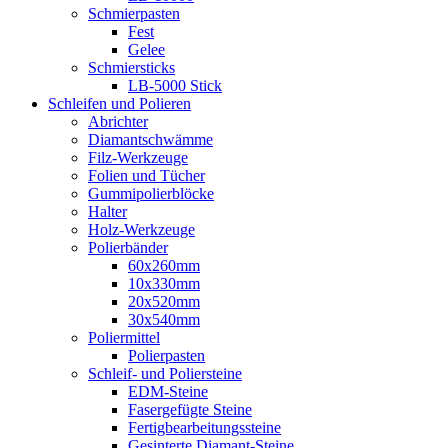
Schmierpasten
Fest
Gelee
Schmiersticks
LB-5000 Stick
Schleifen und Polieren
Abrichter
Diamantschwämme
Filz-Werkzeuge
Folien und Tücher
Gummipolierblöcke
Halter
Holz-Werkzeuge
Polierbänder
60x260mm
10x330mm
20x520mm
30x540mm
Poliermittel
Polierpasten
Schleif- und Poliersteine
EDM-Steine
Fasergefügte Steine
Fertigbearbeitungssteine
Gesinterte Diamant-Steine