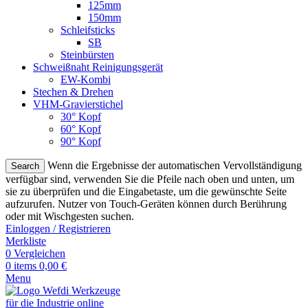
125mm
150mm
Schleifsticks
SB
Steinbürsten
Schweißnaht Reinigungsgerät
EW-Kombi
Stechen & Drehen
VHM-Gravierstichel
30° Kopf
60° Kopf
90° Kopf
Wenn die Ergebnisse der automatischen Vervollständigung
Search
verfügbar sind, verwenden Sie die Pfeile nach oben und unten, um
sie zu überprüfen und die Eingabetaste, um die gewünschte Seite
aufzurufen. Nutzer von Touch-Geräten können durch Berührung
oder mit Wischgesten suchen.
Einloggen / Registrieren
Merkliste
0
Vergleichen
0
items
0,00
€
Menu