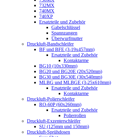
732MX
740MX
740XP
Ersatzteile und Zubehör
Gabelschlüssel
Spannzangen
Überwurfmutter
Druckluft-Bandschleifer
BF und BFE (3-19x457mm)
Ersatzteile und Zubehör
Kontaktarme
BG10 (10x330mm)
BG20 und BG20E (20x520mm)
BG30 und BG30E (30x540mm)
MLBG und MLBGE (3-25x610mm)
Ersatzteile und Zubehör
Kontaktarme
Druckluft-Polierschleifer
RO-60P (60x260mm)
Ersatzteile und Zubehör
Polierrollen
Druckluft-Exzenterschleifer
SU (125mm und 150mm)
Druckluft-Sprühdosen