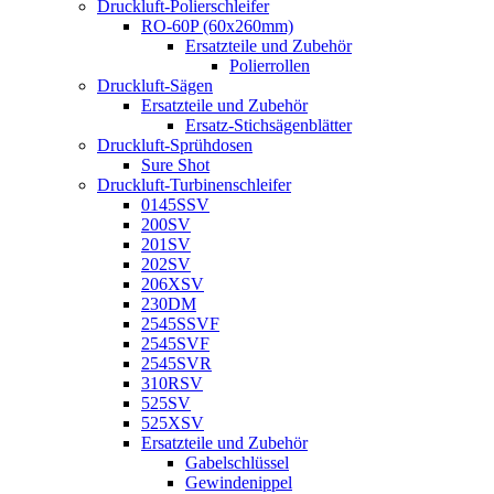
Druckluft-Polierschleifer
RO-60P (60x260mm)
Ersatzteile und Zubehör
Polierrollen
Druckluft-Sägen
Ersatzteile und Zubehör
Ersatz-Stichsägenblätter
Druckluft-Sprühdosen
Sure Shot
Druckluft-Turbinenschleifer
0145SSV
200SV
201SV
202SV
206XSV
230DM
2545SSVF
2545SVF
2545SVR
310RSV
525SV
525XSV
Ersatzteile und Zubehör
Gabelschlüssel
Gewindenippel