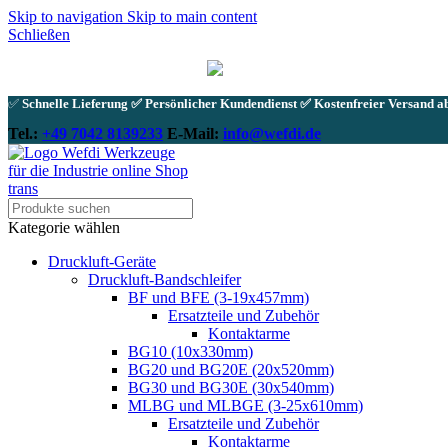
Skip to navigation
Skip to main content
Schließen
✅
Schnelle Lieferung ✅ Persönlicher Kundendienst ✅ Kostenfreier Versand ab
Tel.:
+49 7042 8139233
E-Mail:
info@wefdi.de
Kategorie wählen
Druckluft-Geräte
Druckluft-Bandschleifer
BF und BFE (3-19x457mm)
Ersatzteile und Zubehör
Kontaktarme
BG10 (10x330mm)
BG20 und BG20E (20x520mm)
BG30 und BG30E (30x540mm)
MLBG und MLBGE (3-25x610mm)
Ersatzteile und Zubehör
Kontaktarme