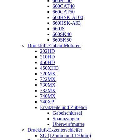
660BT50
660CAT40
660CAT50
660HSK-A100
660HSK-A63
660JS
660SK40
660SK50
Druckluft-Einbau-Motoren
202HD
210HD
450HD
450XHD
720MX
722MX
730MX
732MX
740MX
740XP
Ersatzteile und Zubehör
Gabelschlüssel
Spannzangen
Überwurfmutter
Druckluft-Exzenterschleifer
SU (125mm und 150mm)