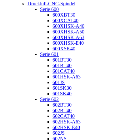
Druckluft-CNC-Spindel
Serie 600
600XBT30
600XCAT40
600XHSK-A40
600XHSK-A50
600XHSK-A63
600XHSK-E40
600XSK40
Serie 601
601BT30
601BT40
601CAT40
601HSK-A63
601JS
601SK30
601SK40
Serie 602
602BT30
602BT40
602CAT40
602HSK-A63
602HSK-E40
602JS
602NS