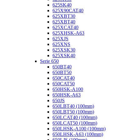
625SK40
625X90CAT40
625XBT30
625XBT40
625XCAT40
625XHSK-A63
625XJS
625XNS
625XSK30
625XSK40
Serie 650
650BT40
650BT50
650CAT40
650CAT50
650HSK-A100
650HSK-A63
650JS
650LBT40 (100mm)
650LBT50 (100mm)
650LCAT40 (100mm)
650LCAT50 (100mm)
650LHSK-A100 (100mm)
650LHSK-A63 (100mm)
650LJS (100mm)