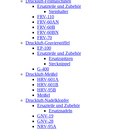
Druckluft-Feilmaschinen
Ersatzteile und Zubehör
Steinhalter
FRV-110
FRV-60AN
FRV-60B
FRV-60BN
FRV-70
Druckluft-Graviergriffel
EP-100
Ersatzteile und Zubehör
Ersatzspitzen
Stecknippel
G-400
Druckluft-Meißel
HRV-601A
HRV-601B
HRV-95B
Meißel
Druckluft-Nadelklopfer
Ersazteile und Zubehör
Ersatznadeln
GNV-19
GNV-28
NRV-95A