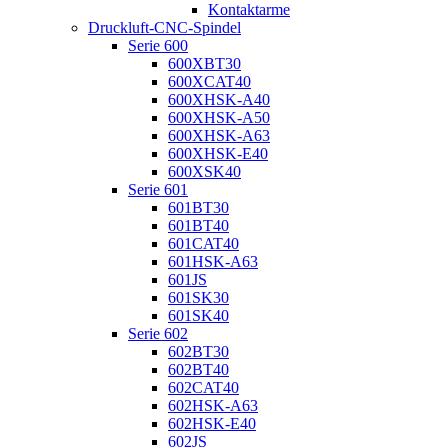
Kontaktarme
Druckluft-CNC-Spindel
Serie 600
600XBT30
600XCAT40
600XHSK-A40
600XHSK-A50
600XHSK-A63
600XHSK-E40
600XSK40
Serie 601
601BT30
601BT40
601CAT40
601HSK-A63
601JS
601SK30
601SK40
Serie 602
602BT30
602BT40
602CAT40
602HSK-A63
602HSK-E40
602JS