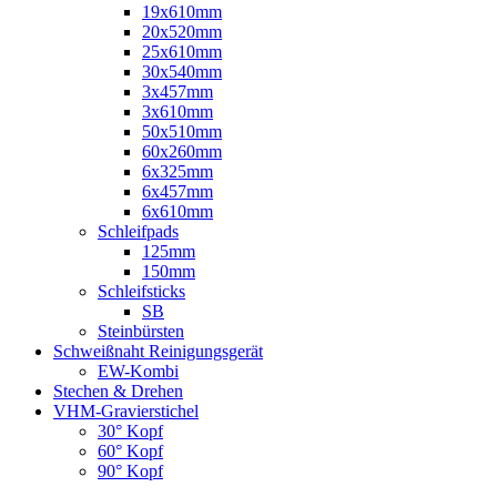
19x610mm
20x520mm
25x610mm
30x540mm
3x457mm
3x610mm
50x510mm
60x260mm
6x325mm
6x457mm
6x610mm
Schleifpads
125mm
150mm
Schleifsticks
SB
Steinbürsten
Schweißnaht Reinigungsgerät
EW-Kombi
Stechen & Drehen
VHM-Gravierstichel
30° Kopf
60° Kopf
90° Kopf