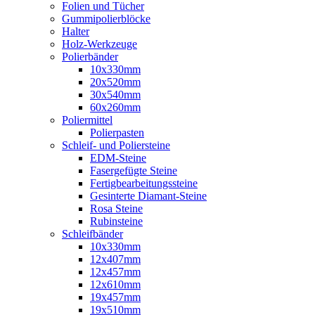
Folien und Tücher
Gummipolierblöcke
Halter
Holz-Werkzeuge
Polierbänder
10x330mm
20x520mm
30x540mm
60x260mm
Poliermittel
Polierpasten
Schleif- und Poliersteine
EDM-Steine
Fasergefügte Steine
Fertigbearbeitungssteine
Gesinterte Diamant-Steine
Rosa Steine
Rubinsteine
Schleifbänder
10x330mm
12x407mm
12x457mm
12x610mm
19x457mm
19x510mm