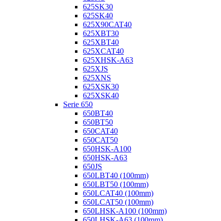
625SK30
625SK40
625X90CAT40
625XBT30
625XBT40
625XCAT40
625XHSK-A63
625XJS
625XNS
625XSK30
625XSK40
Serie 650
650BT40
650BT50
650CAT40
650CAT50
650HSK-A100
650HSK-A63
650JS
650LBT40 (100mm)
650LBT50 (100mm)
650LCAT40 (100mm)
650LCAT50 (100mm)
650LHSK-A100 (100mm)
650LHSK-A63 (100mm)