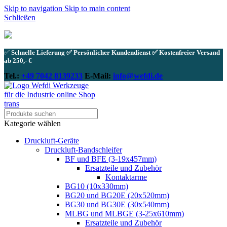
Skip to navigation
Skip to main content
Schließen
✅
Schnelle Lieferung ✅ Persönlicher Kundendienst ✅ Kostenfreier Versand
ab 250,- €
Tel.:
+49 7042 8139233
E-Mail:
info@wefdi.de
Kategorie wählen
Druckluft-Geräte
Druckluft-Bandschleifer
BF und BFE (3-19x457mm)
Ersatzteile und Zubehör
Kontaktarme
BG10 (10x330mm)
BG20 und BG20E (20x520mm)
BG30 und BG30E (30x540mm)
MLBG und MLBGE (3-25x610mm)
Ersatzteile und Zubehör