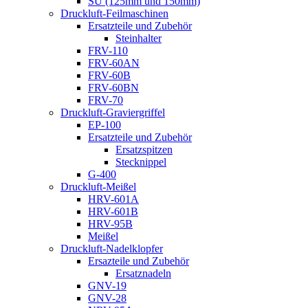
SU (125mm und 150mm)
Druckluft-Feilmaschinen
Ersatzteile und Zubehör
Steinhalter
FRV-110
FRV-60AN
FRV-60B
FRV-60BN
FRV-70
Druckluft-Graviergriffel
EP-100
Ersatzteile und Zubehör
Ersatzspitzen
Stecknippel
G-400
Druckluft-Meißel
HRV-601A
HRV-601B
HRV-95B
Meißel
Druckluft-Nadelklopfer
Ersazteile und Zubehör
Ersatznadeln
GNV-19
GNV-28