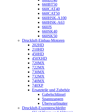
660BT50
660CAT40
660CAT50
660HSK-A100
660HSK-A63
660JS
660SK40
660SK50
Druckluft-Einbau-Motoren
202HD
210HD
450HD
450XHD
720MX
722MX
730MX
732MX
740MX
740XP
Ersatzteile und Zubehör
Gabelschlüssel
Spannzangen
Überwurfmutter
Druckluft-Exzenterschleifer