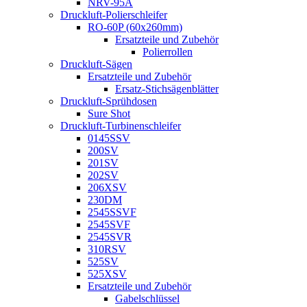
NRV-95A
Druckluft-Polierschleifer
RO-60P (60x260mm)
Ersatzteile und Zubehör
Polierrollen
Druckluft-Sägen
Ersatzteile und Zubehör
Ersatz-Stichsägenblätter
Druckluft-Sprühdosen
Sure Shot
Druckluft-Turbinenschleifer
0145SSV
200SV
201SV
202SV
206XSV
230DM
2545SSVF
2545SVF
2545SVR
310RSV
525SV
525XSV
Ersatzteile und Zubehör
Gabelschlüssel