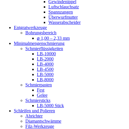
Gewindenippel
Luftschlauchsatz
Spannzangen
Überwurfmutter
Wasserabscheider
Entgratwerkzeuge
Bohrungsbereich
⌀ 1,00 – 2,33 mm
Minimalmengenschmierung
Schmierflüssigkeiten
LB-10000
LB-2000
LB-4000
LB-4500
LB-5000
LB-8000
Schmierpasten
Fest
Gelee
Schmiersticks
LB-5000 Stick
Schleifen und Polieren
Abrichter
Diamantschwämme
Filz-Werkzeuge