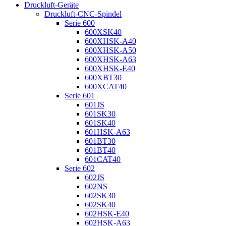
Druckluft-Geräte
Druckluft-CNC-Spindel
Serie 600
600XSK40
600XHSK-A40
600XHSK-A50
600XHSK-A63
600XHSK-E40
600XBT30
600XCAT40
Serie 601
601JS
601SK30
601SK40
601HSK-A63
601BT30
601BT40
601CAT40
Serie 602
602JS
602NS
602SK30
602SK40
602HSK-E40
602HSK-A63