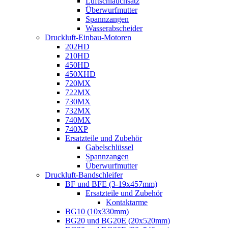
Luftschlauchsatz
Überwurfmutter
Spannzangen
Wasserabscheider
Druckluft-Einbau-Motoren
202HD
210HD
450HD
450XHD
720MX
722MX
730MX
732MX
740MX
740XP
Ersatzteile und Zubehör
Gabelschlüssel
Spannzangen
Überwurfmutter
Druckluft-Bandschleifer
BF und BFE (3-19x457mm)
Ersatzteile und Zubehör
Kontaktarme
BG10 (10x330mm)
BG20 und BG20E (20x520mm)