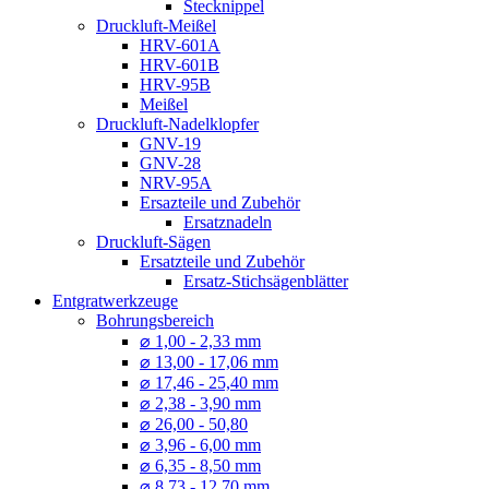
Stecknippel
Druckluft-Meißel
HRV-601A
HRV-601B
HRV-95B
Meißel
Druckluft-Nadelklopfer
GNV-19
GNV-28
NRV-95A
Ersazteile und Zubehör
Ersatznadeln
Druckluft-Sägen
Ersatzteile und Zubehör
Ersatz-Stichsägenblätter
Entgratwerkzeuge
Bohrungsbereich
⌀ 1,00 - 2,33 mm
⌀ 13,00 - 17,06 mm
⌀ 17,46 - 25,40 mm
⌀ 2,38 - 3,90 mm
⌀ 26,00 - 50,80
⌀ 3,96 - 6,00 mm
⌀ 6,35 - 8,50 mm
⌀ 8,73 - 12,70 mm