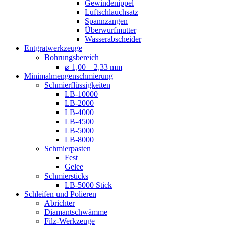
Gewindenippel
Luftschlauchsatz
Spannzangen
Überwurfmutter
Wasserabscheider
Entgratwerkzeuge
Bohrungsbereich
⌀ 1,00 – 2,33 mm
Minimalmengenschmierung
Schmierflüssigkeiten
LB-10000
LB-2000
LB-4000
LB-4500
LB-5000
LB-8000
Schmierpasten
Fest
Gelee
Schmiersticks
LB-5000 Stick
Schleifen und Polieren
Abrichter
Diamantschwämme
Filz-Werkzeuge