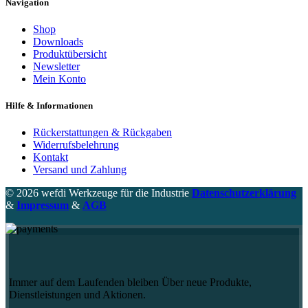
Navigation
Shop
Downloads
Produktübersicht
Newsletter
Mein Konto
Hilfe & Informationen
Rückerstattungen & Rückgaben
Widerrufsbelehrung
Kontakt
Versand und Zahlung
© 2026 wefdi Werkzeuge für die Industrie
Datenschutzerklärung
&
Impressum
&
AGB
Immer auf dem Laufenden bleiben Über neue Produkte,
Dienstleistungen und Aktionen.