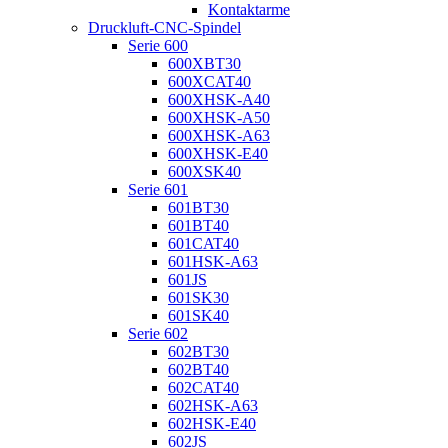
Kontaktarme
Druckluft-CNC-Spindel
Serie 600
600XBT30
600XCAT40
600XHSK-A40
600XHSK-A50
600XHSK-A63
600XHSK-E40
600XSK40
Serie 601
601BT30
601BT40
601CAT40
601HSK-A63
601JS
601SK30
601SK40
Serie 602
602BT30
602BT40
602CAT40
602HSK-A63
602HSK-E40
602JS