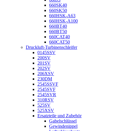
660SK40
660SK50
660HSK-A63
660HSK-A100
660BT40
660BT50
660CAT40
660CAT50
Druckluft-Turbinenschleifer
0145SSV
200SV
201SV
202SV
206XSV
230DM
2545SSVF
2545SVF
2545SVR
310RSV
525SV
525XSV
Ersatzteile und Zubehör
Gabelschlüssel
Gewindenippel