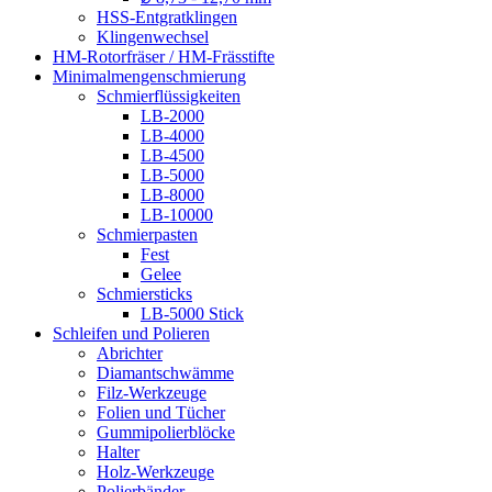
HSS-Entgratklingen
Klingenwechsel
HM-Rotorfräser / HM-Frässtifte
Minimalmengenschmierung
Schmierflüssigkeiten
LB-2000
LB-4000
LB-4500
LB-5000
LB-8000
LB-10000
Schmierpasten
Fest
Gelee
Schmiersticks
LB-5000 Stick
Schleifen und Polieren
Abrichter
Diamantschwämme
Filz-Werkzeuge
Folien und Tücher
Gummipolierblöcke
Halter
Holz-Werkzeuge
Polierbänder