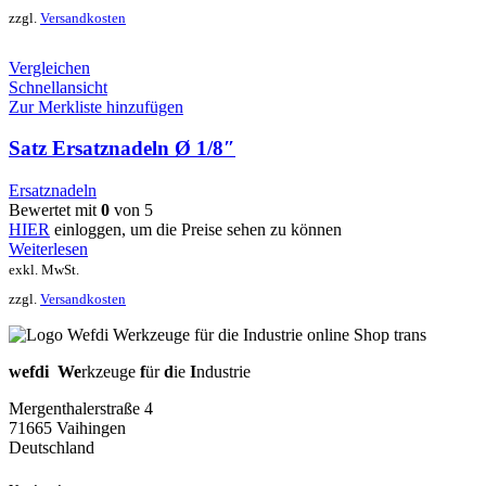
zzgl.
Versandkosten
Vergleichen
Schnellansicht
Zur Merkliste hinzufügen
Satz Ersatznadeln Ø 1/8″
Ersatznadeln
Bewertet mit
0
von 5
HIER
einloggen, um die Preise sehen zu können
Weiterlesen
exkl. MwSt.
zzgl.
Versandkosten
wefdi
We
rkzeuge
f
ür
d
ie
I
ndustrie
Mergenthalerstraße 4
71665 Vaihingen
Deutschland