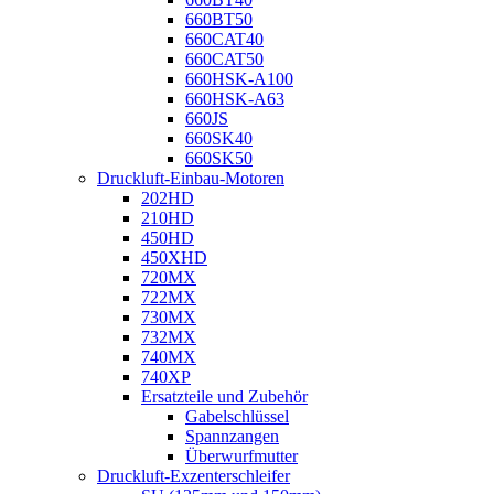
660BT50
660CAT40
660CAT50
660HSK-A100
660HSK-A63
660JS
660SK40
660SK50
Druckluft-Einbau-Motoren
202HD
210HD
450HD
450XHD
720MX
722MX
730MX
732MX
740MX
740XP
Ersatzteile und Zubehör
Gabelschlüssel
Spannzangen
Überwurfmutter
Druckluft-Exzenterschleifer