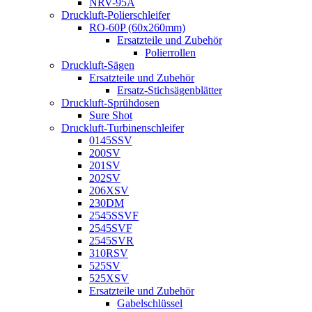
NRV-95A
Druckluft-Polierschleifer
RO-60P (60x260mm)
Ersatzteile und Zubehör
Polierrollen
Druckluft-Sägen
Ersatzteile und Zubehör
Ersatz-Stichsägenblätter
Druckluft-Sprühdosen
Sure Shot
Druckluft-Turbinenschleifer
0145SSV
200SV
201SV
202SV
206XSV
230DM
2545SSVF
2545SVF
2545SVR
310RSV
525SV
525XSV
Ersatzteile und Zubehör
Gabelschlüssel