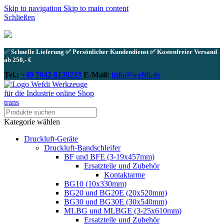
Skip to navigation
Skip to main content
Schließen
✅
Schnelle Lieferung ✅ Persönlicher Kundendienst ✅ Kostenfreier Versand
ab 250,- €
Tel.:
+49 7042 8139233
E-Mail:
info@wefdi.de
Kategorie wählen
Druckluft-Geräte
Druckluft-Bandschleifer
BF und BFE (3-19x457mm)
Ersatzteile und Zubehör
Kontaktarme
BG10 (10x330mm)
BG20 und BG20E (20x520mm)
BG30 und BG30E (30x540mm)
MLBG und MLBGE (3-25x610mm)
Ersatzteile und Zubehör