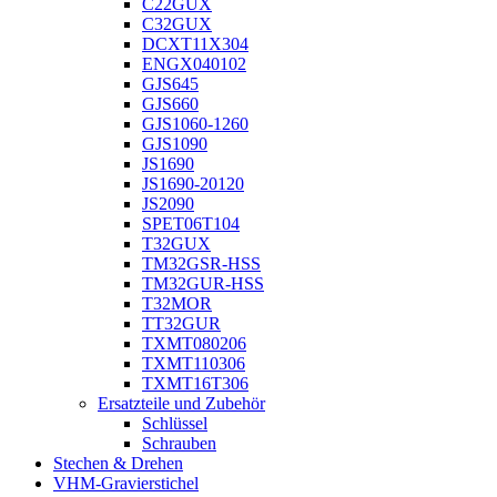
C22GUX
C32GUX
DCXT11X304
ENGX040102
GJS645
GJS660
GJS1060-1260
GJS1090
JS1690
JS1690-20120
JS2090
SPET06T104
T32GUX
TM32GSR-HSS
TM32GUR-HSS
T32MOR
TT32GUR
TXMT080206
TXMT110306
TXMT16T306
Ersatzteile und Zubehör
Schlüssel
Schrauben
Stechen & Drehen
VHM-Gravierstichel