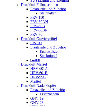
SU (125mm und 150mm)
Druckluft-Feilmaschinen
Ersatzteile und Zubehör
Steinhalter
FRV-110
FRV-60AN
FRV-60B
FRV-60BN
FRV-70
Druckluft-Graviergriffel
EP-100
Ersatzteile und Zubehör
Ersatzspitzen
Stecknippel
G-400
Druckluft-Meißel
HRV-601A
HRV-601B
HRV-95B
Meißel
Druckluft-Nadelklopfer
Ersazteile und Zubehör
Ersatznadeln
GNV-19
GNV-28