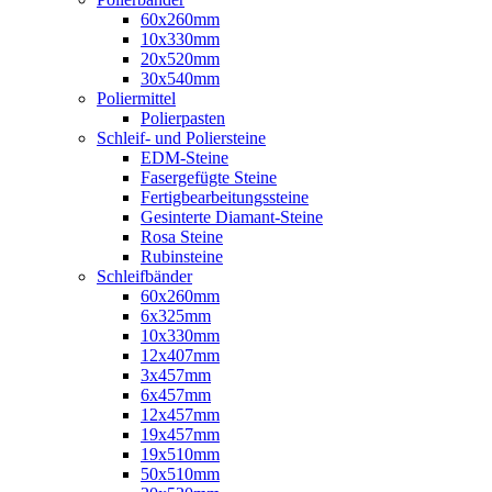
60x260mm
10x330mm
20x520mm
30x540mm
Poliermittel
Polierpasten
Schleif- und Poliersteine
EDM-Steine
Fasergefügte Steine
Fertigbearbeitungssteine
Gesinterte Diamant-Steine
Rosa Steine
Rubinsteine
Schleifbänder
60x260mm
6x325mm
10x330mm
12x407mm
3x457mm
6x457mm
12x457mm
19x457mm
19x510mm
50x510mm