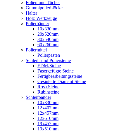
Folien und Tücher
Gummipolierblöcke
Halter
Holz-Werkzeuge
Polierbänder
10x330mm
20x520mm
30x540mm
60x260mm
Poliermittel
Polierpasten
Schleif- und Poliersteine
EDM-Steine
Fasergefügte Steine
Fertigbearbeitungssteine
Gesinterte Diamant-Steine
Rosa Steine
Rubinsteine
Schleifbänder
10x330mm
12x407mm
12x457mm
12x610mm
19x457mm
19x510mm