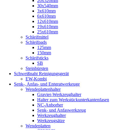
20x520mm
30x540mm
3x610mm
6x610mm
12x610mm
19x610mm
25x610mm
Schleifmittel
Schleifpads
125mm
150mm
Schleifsticks
SB
Steinbürsten
Schweißnaht Reinigungsgerät
EW-Kombi
Senk-, Anfas- und Entgratwerkeuge
Wendeplattenhalter
Gravier-Werkzeughalter
Halter zum Werkstückunterkantenfasen
NC-Anborher
Senk- und Anfaswerkzeug
Werkzeughalter
Werkzeugsätze
Wendeplatten