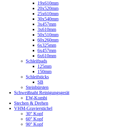
19x610mm
20x520mm
25x610mm
30x540mm
3x457mm
3x610mm
50x510mm
60x260mm
6x325mm
6x457mm
6x610mm
Schleifpads
125mm
150mm
Schleifsticks
SB
Steinbürsten
Schweißnaht Reinigungsgerät
EW-Kombi
Stechen & Drehen
VHM-Gravierstichel
30° Kopf
60° Kopf
90° Kopf