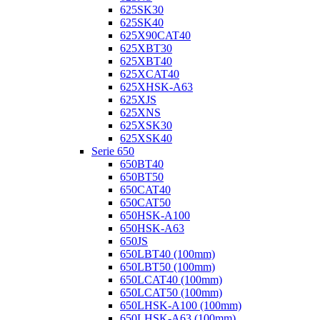
625SK30
625SK40
625X90CAT40
625XBT30
625XBT40
625XCAT40
625XHSK-A63
625XJS
625XNS
625XSK30
625XSK40
Serie 650
650BT40
650BT50
650CAT40
650CAT50
650HSK-A100
650HSK-A63
650JS
650LBT40 (100mm)
650LBT50 (100mm)
650LCAT40 (100mm)
650LCAT50 (100mm)
650LHSK-A100 (100mm)
650LHSK-A63 (100mm)