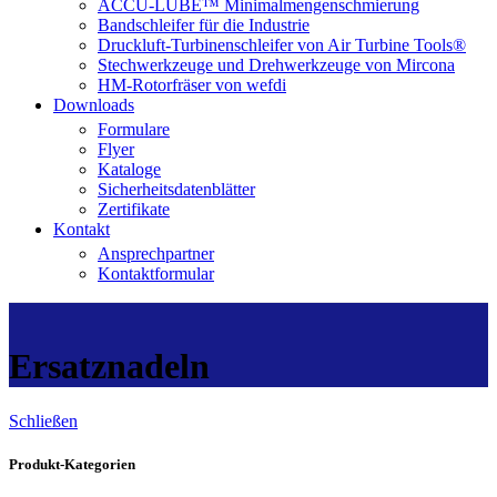
ACCU-LUBE™ Minimalmengenschmierung
Bandschleifer für die Industrie
Druckluft-Turbinenschleifer von Air Turbine Tools®
Stechwerkzeuge und Drehwerkzeuge von Mircona
HM-Rotorfräser von wefdi
Downloads
Formulare
Flyer
Kataloge
Sicherheitsdatenblätter
Zertifikate
Kontakt
Ansprechpartner
Kontaktformular
Ersatznadeln
Schließen
Produkt-Kategorien