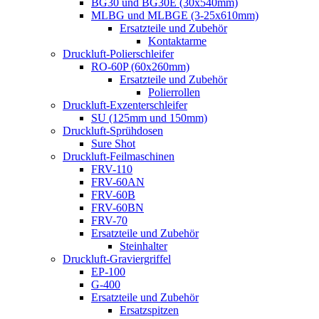
BG30 und BG30E (30x540mm)
MLBG und MLBGE (3-25x610mm)
Ersatzteile und Zubehör
Kontaktarme
Druckluft-Polierschleifer
RO-60P (60x260mm)
Ersatzteile und Zubehör
Polierrollen
Druckluft-Exzenterschleifer
SU (125mm und 150mm)
Druckluft-Sprühdosen
Sure Shot
Druckluft-Feilmaschinen
FRV-110
FRV-60AN
FRV-60B
FRV-60BN
FRV-70
Ersatzteile und Zubehör
Steinhalter
Druckluft-Graviergriffel
EP-100
G-400
Ersatzteile und Zubehör
Ersatzspitzen