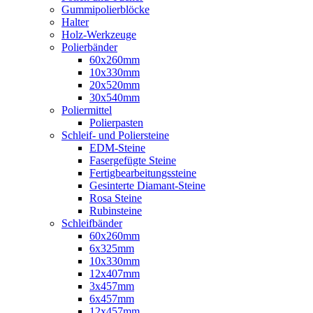
Gummipolierblöcke
Halter
Holz-Werkzeuge
Polierbänder
60x260mm
10x330mm
20x520mm
30x540mm
Poliermittel
Polierpasten
Schleif- und Poliersteine
EDM-Steine
Fasergefügte Steine
Fertigbearbeitungssteine
Gesinterte Diamant-Steine
Rosa Steine
Rubinsteine
Schleifbänder
60x260mm
6x325mm
10x330mm
12x407mm
3x457mm
6x457mm
12x457mm