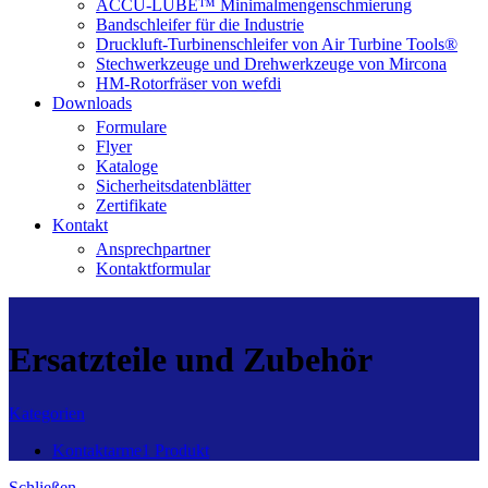
ACCU-LUBE™ Minimalmengenschmierung
Bandschleifer für die Industrie
Druckluft-Turbinenschleifer von Air Turbine Tools®
Stechwerkzeuge und Drehwerkzeuge von Mircona
HM-Rotorfräser von wefdi
Downloads
Formulare
Flyer
Kataloge
Sicherheitsdatenblätter
Zertifikate
Kontakt
Ansprechpartner
Kontaktformular
Ersatzteile und Zubehör
Kategorien
Kontaktarme
1 Produkt
Schließen