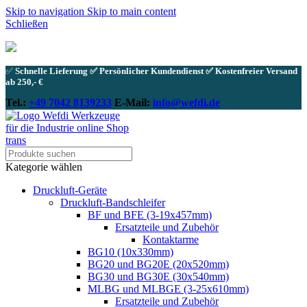
Skip to navigation
Skip to main content
Schließen
✅
Schnelle Lieferung ✅ Persönlicher Kundendienst ✅ Kostenfreier Versand
ab 250,- €
Tel.:
+49 7042 8139233
E-Mail:
info@wefdi.de
Kategorie wählen
Druckluft-Geräte
Druckluft-Bandschleifer
BF und BFE (3-19x457mm)
Ersatzteile und Zubehör
Kontaktarme
BG10 (10x330mm)
BG20 und BG20E (20x520mm)
BG30 und BG30E (30x540mm)
MLBG und MLBGE (3-25x610mm)
Ersatzteile und Zubehör