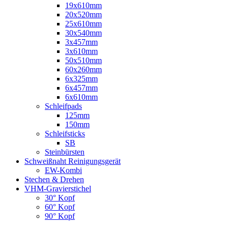
19x610mm
20x520mm
25x610mm
30x540mm
3x457mm
3x610mm
50x510mm
60x260mm
6x325mm
6x457mm
6x610mm
Schleifpads
125mm
150mm
Schleifsticks
SB
Steinbürsten
Schweißnaht Reinigungsgerät
EW-Kombi
Stechen & Drehen
VHM-Gravierstichel
30° Kopf
60° Kopf
90° Kopf