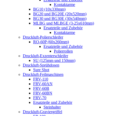
Kontaktarme
BG10 (10x330mm)
BG20 und BG20E (20x520mm)
BG30 und BG30E (30x540mm)
MLBG und MLBGE (3-25x610mm)
Ersatzteile und Zubehör
Kontaktarme
Druckluft-Polierschleifer
RO-60P (60x260mm)
Ersatzteile und Zubehör
Polierrollen
Druckluft-Exzenterschleifer
SU (125mm und 150mm)
Druckluft-Sprühdosen
Sure Shot
Druckluft-Feilmaschinen
FRV-110
FRV-60AN
FRV-60B
FRV-60BN
FRV-70
Ersatzteile und Zubehör
Steinhalter
Druckluft-Graviergriffel