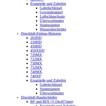
Ersatzteile und Zubehör
Gabelschlüssel
Gewindenippel
Luftschlauchsatz
Überwurfmutter
Spannzangen
Wasserabscheider
Druckluft-Einbau-Motoren
202HD
210HD
450HD
450XHD
720MX
722MX
730MX
732MX
740MX
740XP
Ersatzteile und Zubehör
Gabelschlüssel
Spannzangen
Überwurfmutter
Druckluft-Bandschleifer
BF und BFE (3-19x457mm)
Ersatzteile und Zubehör