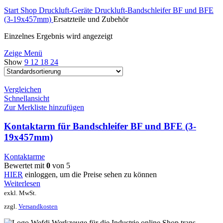
Start
Shop
Druckluft-Geräte
Druckluft-Bandschleifer
BF und BFE
(3-19x457mm)
Ersatzteile und Zubehör
Einzelnes Ergebnis wird angezeigt
Zeige Menü
Show
9
12
18
24
Vergleichen
Schnellansicht
Zur Merkliste hinzufügen
Kontaktarm für Bandschleifer BF und BFE (3-
19x457mm)
Kontaktarme
Bewertet mit
0
von 5
HIER
einloggen, um die Preise sehen zu können
Weiterlesen
exkl. MwSt.
zzgl.
Versandkosten