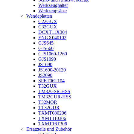
Werkzeughalter
Werkzeugsätze
Wendeplatten
C22GUX
C32GUX
DCXT11X304
ENGX040102
GJS645
GJS660
GJS1060-1260
GJS1090
JS1690
JS1690-20120
JS2090
SPET06T104
T32GUX
TM32GSR-HSS
TM32GUR-HSS
T32MOR
TT32GUR
TXMT080206
TXMT110306
TXMT16T306
Ersatzteile und Zubehör