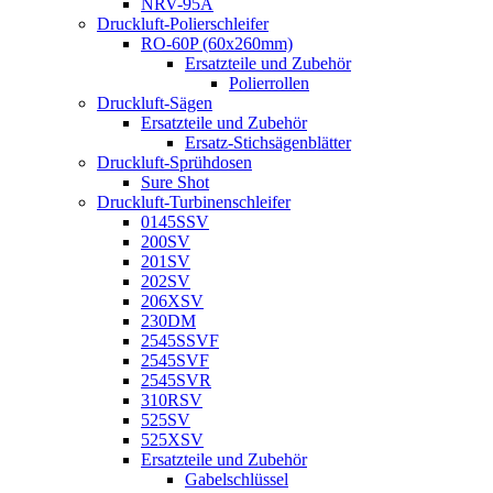
NRV-95A
Druckluft-Polierschleifer
RO-60P (60x260mm)
Ersatzteile und Zubehör
Polierrollen
Druckluft-Sägen
Ersatzteile und Zubehör
Ersatz-Stichsägenblätter
Druckluft-Sprühdosen
Sure Shot
Druckluft-Turbinenschleifer
0145SSV
200SV
201SV
202SV
206XSV
230DM
2545SSVF
2545SVF
2545SVR
310RSV
525SV
525XSV
Ersatzteile und Zubehör
Gabelschlüssel