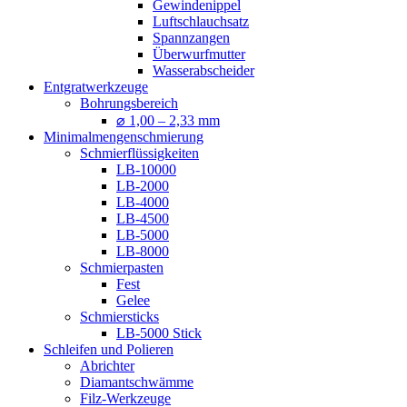
Gewindenippel
Luftschlauchsatz
Spannzangen
Überwurfmutter
Wasserabscheider
Entgratwerkzeuge
Bohrungsbereich
⌀ 1,00 – 2,33 mm
Minimalmengenschmierung
Schmierflüssigkeiten
LB-10000
LB-2000
LB-4000
LB-4500
LB-5000
LB-8000
Schmierpasten
Fest
Gelee
Schmiersticks
LB-5000 Stick
Schleifen und Polieren
Abrichter
Diamantschwämme
Filz-Werkzeuge