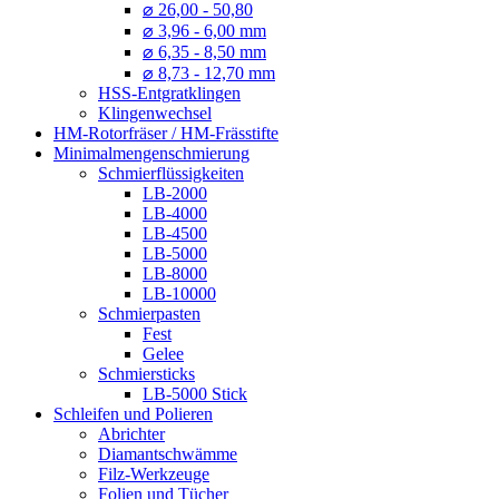
⌀ 26,00 - 50,80
⌀ 3,96 - 6,00 mm
⌀ 6,35 - 8,50 mm
⌀ 8,73 - 12,70 mm
HSS-Entgratklingen
Klingenwechsel
HM-Rotorfräser / HM-Frässtifte
Minimalmengenschmierung
Schmierflüssigkeiten
LB-2000
LB-4000
LB-4500
LB-5000
LB-8000
LB-10000
Schmierpasten
Fest
Gelee
Schmiersticks
LB-5000 Stick
Schleifen und Polieren
Abrichter
Diamantschwämme
Filz-Werkzeuge
Folien und Tücher