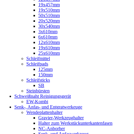
19x457mm
19x510mm
50x510mm
20x520mm
30x540mm
3x610mm
6x610mm
12x610mm
19x610mm
25x610mm
Schleifmittel
Schleifpads
125mm
150mm
Schleifsticks
SB
Steinbürsten
Schweißnaht Reinigungsgerät
EW-Kombi
Senk-, Anfas- und Entgratwerkeuge
Wendeplattenhalter
Gravier-Werkzeughalter
Halter zum Werkstückunterkantenfasen
NC-Anborher
Senk- und Anfaswerkzeug