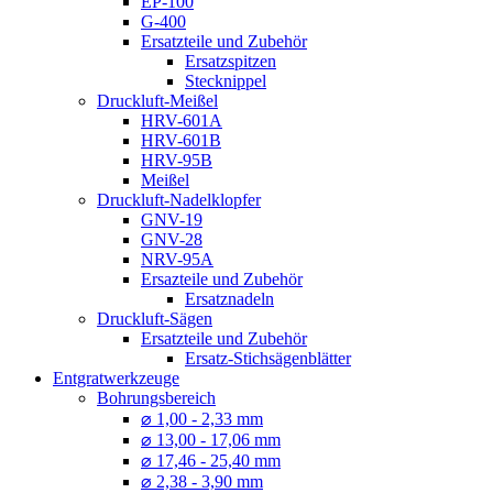
EP-100
G-400
Ersatzteile und Zubehör
Ersatzspitzen
Stecknippel
Druckluft-Meißel
HRV-601A
HRV-601B
HRV-95B
Meißel
Druckluft-Nadelklopfer
GNV-19
GNV-28
NRV-95A
Ersazteile und Zubehör
Ersatznadeln
Druckluft-Sägen
Ersatzteile und Zubehör
Ersatz-Stichsägenblätter
Entgratwerkzeuge
Bohrungsbereich
⌀ 1,00 - 2,33 mm
⌀ 13,00 - 17,06 mm
⌀ 17,46 - 25,40 mm
⌀ 2,38 - 3,90 mm