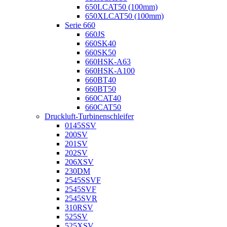
650LCAT50 (100mm)
650XLCAT50 (100mm)
Serie 660
660JS
660SK40
660SK50
660HSK-A63
660HSK-A100
660BT40
660BT50
660CAT40
660CAT50
Druckluft-Turbinenschleifer
0145SSV
200SV
201SV
202SV
206XSV
230DM
2545SSVF
2545SVF
2545SVR
310RSV
525SV
525XSV