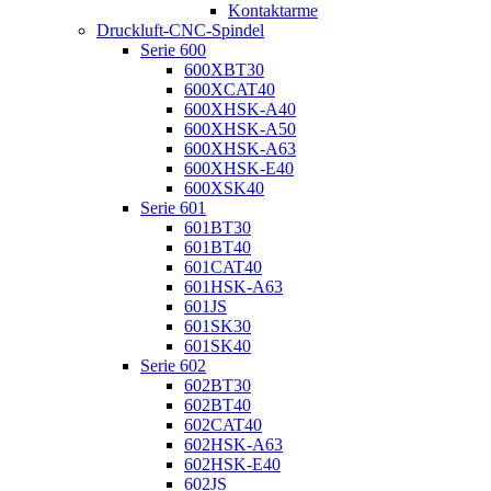
Kontaktarme
Druckluft-CNC-Spindel
Serie 600
600XBT30
600XCAT40
600XHSK-A40
600XHSK-A50
600XHSK-A63
600XHSK-E40
600XSK40
Serie 601
601BT30
601BT40
601CAT40
601HSK-A63
601JS
601SK30
601SK40
Serie 602
602BT30
602BT40
602CAT40
602HSK-A63
602HSK-E40
602JS