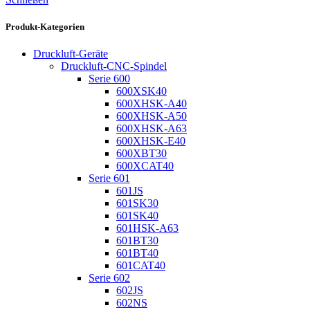
Produkt-Kategorien
Druckluft-Geräte
Druckluft-CNC-Spindel
Serie 600
600XSK40
600XHSK-A40
600XHSK-A50
600XHSK-A63
600XHSK-E40
600XBT30
600XCAT40
Serie 601
601JS
601SK30
601SK40
601HSK-A63
601BT30
601BT40
601CAT40
Serie 602
602JS
602NS