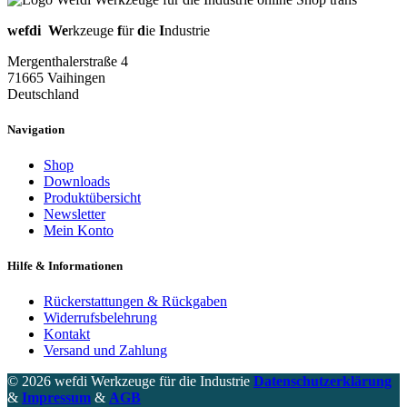
wefdi
We
rkzeuge
f
ür
d
ie
I
ndustrie
Mergenthalerstraße 4
71665 Vaihingen
Deutschland
Navigation
Shop
Downloads
Produktübersicht
Newsletter
Mein Konto
Hilfe & Informationen
Rückerstattungen & Rückgaben
Widerrufsbelehrung
Kontakt
Versand und Zahlung
© 2026 wefdi Werkzeuge für die Industrie
Datenschutzerklärung
&
Impressum
&
AGB