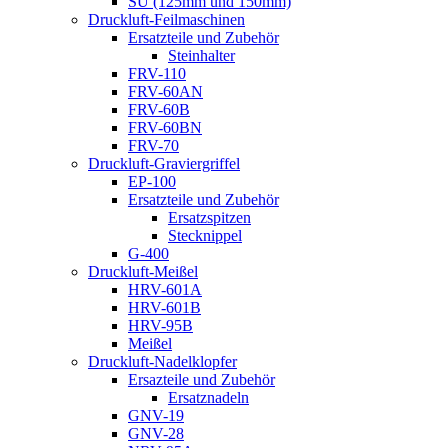
SU (125mm und 150mm)
Druckluft-Feilmaschinen
Ersatzteile und Zubehör
Steinhalter
FRV-110
FRV-60AN
FRV-60B
FRV-60BN
FRV-70
Druckluft-Graviergriffel
EP-100
Ersatzteile und Zubehör
Ersatzspitzen
Stecknippel
G-400
Druckluft-Meißel
HRV-601A
HRV-601B
HRV-95B
Meißel
Druckluft-Nadelklopfer
Ersazteile und Zubehör
Ersatznadeln
GNV-19
GNV-28