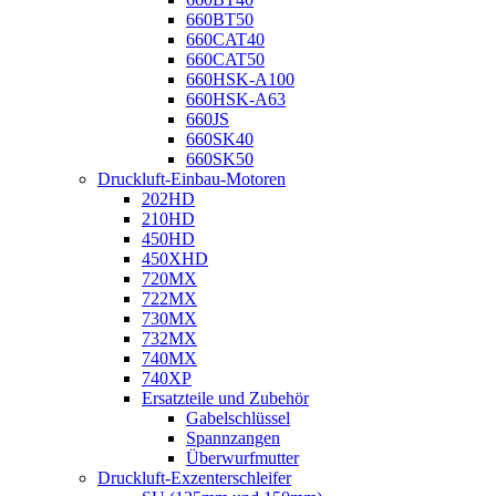
660BT50
660CAT40
660CAT50
660HSK-A100
660HSK-A63
660JS
660SK40
660SK50
Druckluft-Einbau-Motoren
202HD
210HD
450HD
450XHD
720MX
722MX
730MX
732MX
740MX
740XP
Ersatzteile und Zubehör
Gabelschlüssel
Spannzangen
Überwurfmutter
Druckluft-Exzenterschleifer