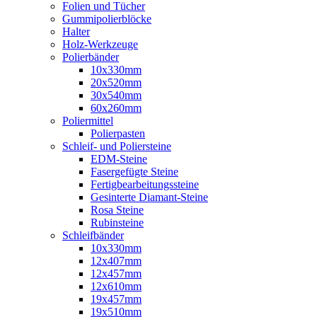
Folien und Tücher
Gummipolierblöcke
Halter
Holz-Werkzeuge
Polierbänder
10x330mm
20x520mm
30x540mm
60x260mm
Poliermittel
Polierpasten
Schleif- und Poliersteine
EDM-Steine
Fasergefügte Steine
Fertigbearbeitungssteine
Gesinterte Diamant-Steine
Rosa Steine
Rubinsteine
Schleifbänder
10x330mm
12x407mm
12x457mm
12x610mm
19x457mm
19x510mm