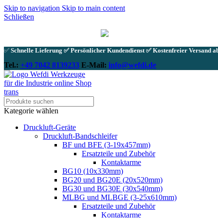
Skip to navigation
Skip to main content
Schließen
✅
Schnelle Lieferung ✅ Persönlicher Kundendienst ✅ Kostenfreier Versand ab
Tel.:
+49 7042 8139233
E-Mail:
info@wefdi.de
Kategorie wählen
Druckluft-Geräte
Druckluft-Bandschleifer
BF und BFE (3-19x457mm)
Ersatzteile und Zubehör
Kontaktarme
BG10 (10x330mm)
BG20 und BG20E (20x520mm)
BG30 und BG30E (30x540mm)
MLBG und MLBGE (3-25x610mm)
Ersatzteile und Zubehör
Kontaktarme