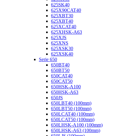
625SK40
625X90CAT40
625XBT30
625XBT40
625XCAT40
625XHSK-A63
625XJS
625XNS
625XSK30
625XSK40
Serie 650
650BT40
650BT50
650CAT40
650CAT50
650HSK-A100
650HSK-A63
650JS
650LBT40 (100mm)
650LBT50 (100mm)
650LCAT40 (100mm)
650LCAT50 (100mm)
650LHSK-A100 (100mm)
650LHSK-A63 (100mm)
650LJS (100mm)