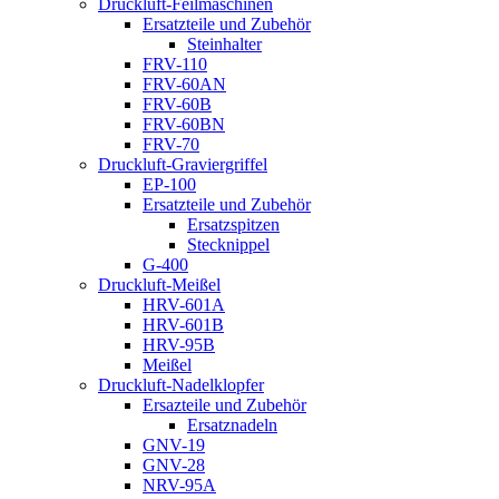
Druckluft-Feilmaschinen
Ersatzteile und Zubehör
Steinhalter
FRV-110
FRV-60AN
FRV-60B
FRV-60BN
FRV-70
Druckluft-Graviergriffel
EP-100
Ersatzteile und Zubehör
Ersatzspitzen
Stecknippel
G-400
Druckluft-Meißel
HRV-601A
HRV-601B
HRV-95B
Meißel
Druckluft-Nadelklopfer
Ersazteile und Zubehör
Ersatznadeln
GNV-19
GNV-28
NRV-95A