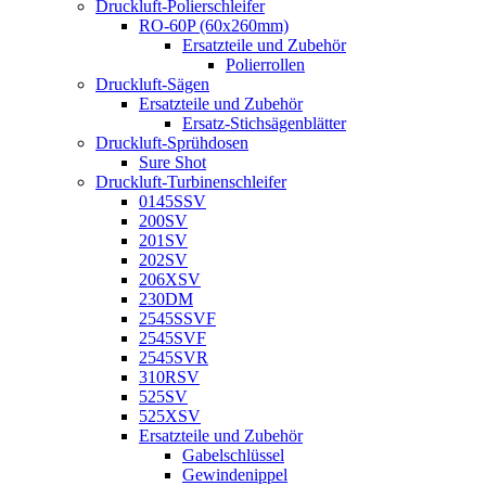
Druckluft-Polierschleifer
RO-60P (60x260mm)
Ersatzteile und Zubehör
Polierrollen
Druckluft-Sägen
Ersatzteile und Zubehör
Ersatz-Stichsägenblätter
Druckluft-Sprühdosen
Sure Shot
Druckluft-Turbinenschleifer
0145SSV
200SV
201SV
202SV
206XSV
230DM
2545SSVF
2545SVF
2545SVR
310RSV
525SV
525XSV
Ersatzteile und Zubehör
Gabelschlüssel
Gewindenippel