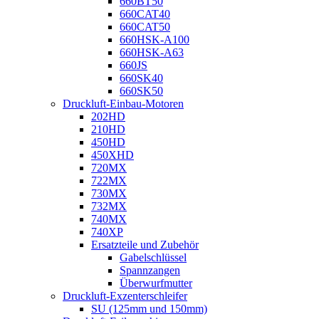
660BT50
660CAT40
660CAT50
660HSK-A100
660HSK-A63
660JS
660SK40
660SK50
Druckluft-Einbau-Motoren
202HD
210HD
450HD
450XHD
720MX
722MX
730MX
732MX
740MX
740XP
Ersatzteile und Zubehör
Gabelschlüssel
Spannzangen
Überwurfmutter
Druckluft-Exzenterschleifer
SU (125mm und 150mm)