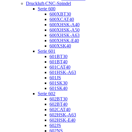
Druckluft-CNC-Spindel
Serie 600
600XBT30
600XCAT40
600XHSK-A40
600XHSK-A50
600XHSK-A63
600XHSK-E40
600XSK40
Serie 601
601BT30
601BT40
601CAT40
601HSK-A63
601JS
601SK30
601SK40
Serie 602
602BT30
602BT40
602CAT40
602HSK-A63
602HSK-E40
602JS
602NS