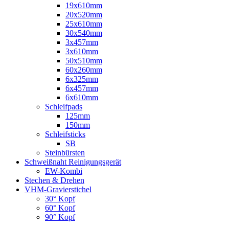
19x610mm
20x520mm
25x610mm
30x540mm
3x457mm
3x610mm
50x510mm
60x260mm
6x325mm
6x457mm
6x610mm
Schleifpads
125mm
150mm
Schleifsticks
SB
Steinbürsten
Schweißnaht Reinigungsgerät
EW-Kombi
Stechen & Drehen
VHM-Gravierstichel
30° Kopf
60° Kopf
90° Kopf