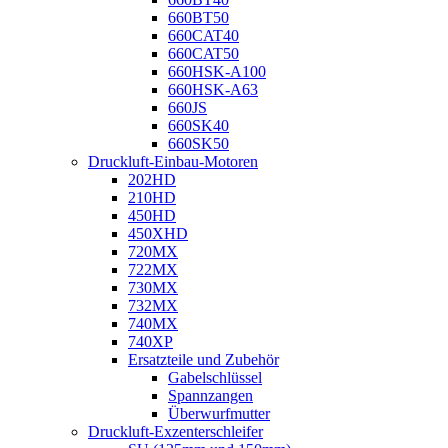
660BT50
660CAT40
660CAT50
660HSK-A100
660HSK-A63
660JS
660SK40
660SK50
Druckluft-Einbau-Motoren
202HD
210HD
450HD
450XHD
720MX
722MX
730MX
732MX
740MX
740XP
Ersatzteile und Zubehör
Gabelschlüssel
Spannzangen
Überwurfmutter
Druckluft-Exzenterschleifer