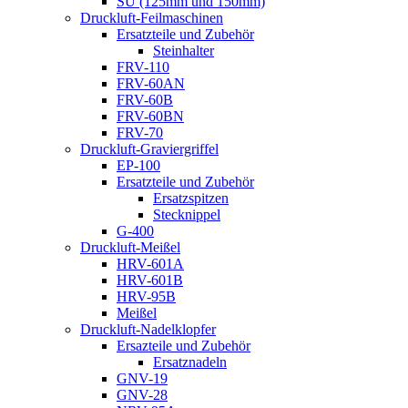
SU (125mm und 150mm)
Druckluft-Feilmaschinen
Ersatzteile und Zubehör
Steinhalter
FRV-110
FRV-60AN
FRV-60B
FRV-60BN
FRV-70
Druckluft-Graviergriffel
EP-100
Ersatzteile und Zubehör
Ersatzspitzen
Stecknippel
G-400
Druckluft-Meißel
HRV-601A
HRV-601B
HRV-95B
Meißel
Druckluft-Nadelklopfer
Ersazteile und Zubehör
Ersatznadeln
GNV-19
GNV-28