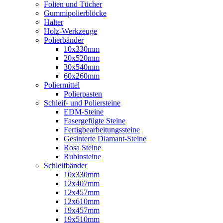
Folien und Tücher
Gummipolierblöcke
Halter
Holz-Werkzeuge
Polierbänder
10x330mm
20x520mm
30x540mm
60x260mm
Poliermittel
Polierpasten
Schleif- und Poliersteine
EDM-Steine
Fasergefügte Steine
Fertigbearbeitungssteine
Gesinterte Diamant-Steine
Rosa Steine
Rubinsteine
Schleifbänder
10x330mm
12x407mm
12x457mm
12x610mm
19x457mm
19x510mm