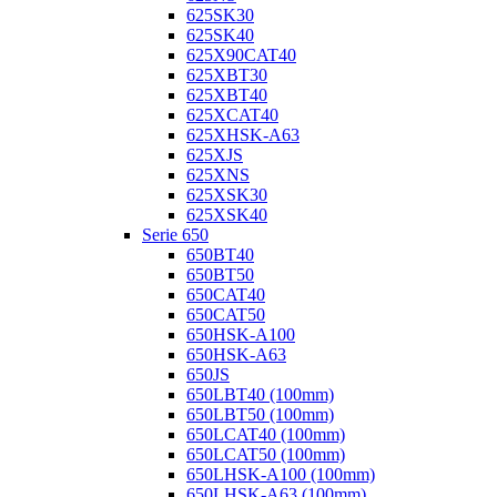
625SK30
625SK40
625X90CAT40
625XBT30
625XBT40
625XCAT40
625XHSK-A63
625XJS
625XNS
625XSK30
625XSK40
Serie 650
650BT40
650BT50
650CAT40
650CAT50
650HSK-A100
650HSK-A63
650JS
650LBT40 (100mm)
650LBT50 (100mm)
650LCAT40 (100mm)
650LCAT50 (100mm)
650LHSK-A100 (100mm)
650LHSK-A63 (100mm)