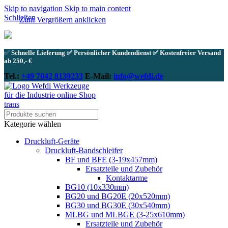
Skip to navigation
Skip to main content
Schließen
Zum Vergrößern anklicken
✅
Schnelle Lieferung ✅ Persönlicher Kundendienst ✅ Kostenfreier Versand
ab 250,- €
Tel.:
+49 7042 8139233
E-Mail:
info@wefdi.de
Kategorie wählen
Druckluft-Geräte
Druckluft-Bandschleifer
BF und BFE (3-19x457mm)
Ersatzteile und Zubehör
Kontaktarme
BG10 (10x330mm)
BG20 und BG20E (20x520mm)
BG30 und BG30E (30x540mm)
MLBG und MLBGE (3-25x610mm)
Ersatzteile und Zubehör