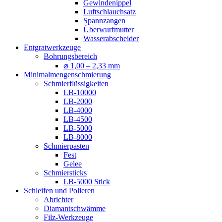
Gewindenippel
Luftschlauchsatz
Spannzangen
Überwurfmutter
Wasserabscheider
Entgratwerkzeuge
Bohrungsbereich
⌀ 1,00 – 2,33 mm
Minimalmengenschmierung
Schmierflüssigkeiten
LB-10000
LB-2000
LB-4000
LB-4500
LB-5000
LB-8000
Schmierpasten
Fest
Gelee
Schmiersticks
LB-5000 Stick
Schleifen und Polieren
Abrichter
Diamantschwämme
Filz-Werkzeuge