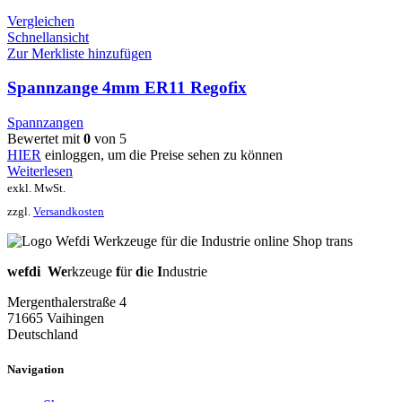
Vergleichen
Schnellansicht
Zur Merkliste hinzufügen
Spannzange 4mm ER11 Regofix
Spannzangen
Bewertet mit
0
von 5
HIER
einloggen, um die Preise sehen zu können
Weiterlesen
exkl. MwSt.
zzgl.
Versandkosten
wefdi
We
rkzeuge
f
ür
d
ie
I
ndustrie
Mergenthalerstraße 4
71665 Vaihingen
Deutschland
Navigation