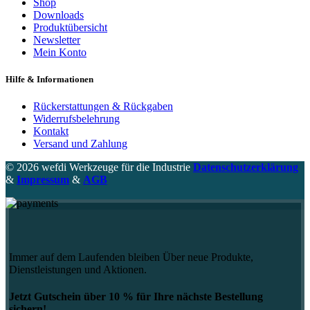
Shop
Downloads
Produktübersicht
Newsletter
Mein Konto
Hilfe & Informationen
Rückerstattungen & Rückgaben
Widerrufsbelehrung
Kontakt
Versand und Zahlung
© 2026 wefdi Werkzeuge für die Industrie
Datenschutzerklärung
&
Impressum
&
AGB
Immer auf dem Laufenden bleiben Über neue Produkte,
Dienstleistungen und Aktionen.
Jetzt Gutschein über 10 % für Ihre nächste Bestellung
sichern!