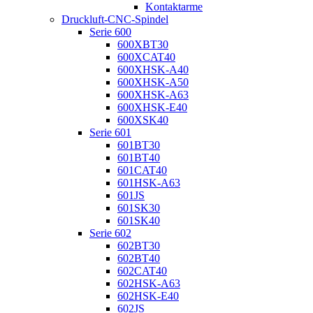
Kontaktarme
Druckluft-CNC-Spindel
Serie 600
600XBT30
600XCAT40
600XHSK-A40
600XHSK-A50
600XHSK-A63
600XHSK-E40
600XSK40
Serie 601
601BT30
601BT40
601CAT40
601HSK-A63
601JS
601SK30
601SK40
Serie 602
602BT30
602BT40
602CAT40
602HSK-A63
602HSK-E40
602JS