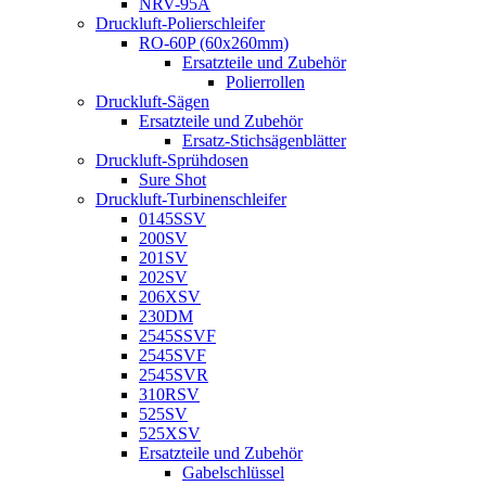
NRV-95A
Druckluft-Polierschleifer
RO-60P (60x260mm)
Ersatzteile und Zubehör
Polierrollen
Druckluft-Sägen
Ersatzteile und Zubehör
Ersatz-Stichsägenblätter
Druckluft-Sprühdosen
Sure Shot
Druckluft-Turbinenschleifer
0145SSV
200SV
201SV
202SV
206XSV
230DM
2545SSVF
2545SVF
2545SVR
310RSV
525SV
525XSV
Ersatzteile und Zubehör
Gabelschlüssel