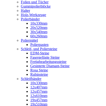
Folien und Tücher
Gummipolierblöcke
Halter
Holz-Werkzeuge
Polierbänder
10x330mm
20x520mm
30x540mm
60x260mm
Poliermittel
Polierpasten
Schleif- und Poliersteine
EDM-Steine
Fasergefügte Steine
Fertigbearbeitungssteine
Gesinterte Diamant-Steine
Rosa Steine
Rubinsteine
Schleifbänder
10x330mm
12x407mm
12x457mm
12x610mm
19x457mm
19x510mm