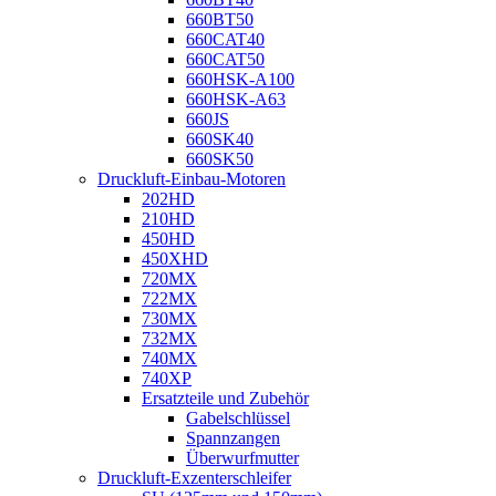
660BT50
660CAT40
660CAT50
660HSK-A100
660HSK-A63
660JS
660SK40
660SK50
Druckluft-Einbau-Motoren
202HD
210HD
450HD
450XHD
720MX
722MX
730MX
732MX
740MX
740XP
Ersatzteile und Zubehör
Gabelschlüssel
Spannzangen
Überwurfmutter
Druckluft-Exzenterschleifer