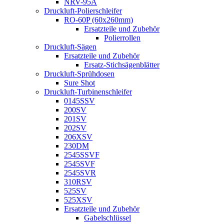
NRV-95A
Druckluft-Polierschleifer
RO-60P (60x260mm)
Ersatzteile und Zubehör
Polierrollen
Druckluft-Sägen
Ersatzteile und Zubehör
Ersatz-Stichsägenblätter
Druckluft-Sprühdosen
Sure Shot
Druckluft-Turbinenschleifer
0145SSV
200SV
201SV
202SV
206XSV
230DM
2545SSVF
2545SVF
2545SVR
310RSV
525SV
525XSV
Ersatzteile und Zubehör
Gabelschlüssel