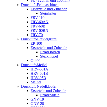
SU (125mm und 150mm)
Druckluft-Feilmaschinen
Ersatzteile und Zubehör
Steinhalter
FRV-110
FRV-60AN
FRV-60B
FRV-60BN
FRV-70
Druckluft-Graviergriffel
EP-100
Ersatzteile und Zubehör
Ersatzspitzen
Stecknippel
G-400
Druckluft-Meißel
HRV-601A
HRV-601B
HRV-95B
Meißel
Druckluft-Nadelklopfer
Ersazteile und Zubehör
Ersatznadeln
GNV-19
GNV-28