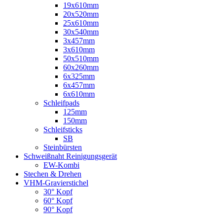
19x610mm
20x520mm
25x610mm
30x540mm
3x457mm
3x610mm
50x510mm
60x260mm
6x325mm
6x457mm
6x610mm
Schleifpads
125mm
150mm
Schleifsticks
SB
Steinbürsten
Schweißnaht Reinigungsgerät
EW-Kombi
Stechen & Drehen
VHM-Gravierstichel
30° Kopf
60° Kopf
90° Kopf