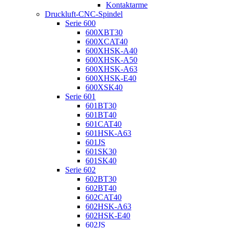
Kontaktarme
Druckluft-CNC-Spindel
Serie 600
600XBT30
600XCAT40
600XHSK-A40
600XHSK-A50
600XHSK-A63
600XHSK-E40
600XSK40
Serie 601
601BT30
601BT40
601CAT40
601HSK-A63
601JS
601SK30
601SK40
Serie 602
602BT30
602BT40
602CAT40
602HSK-A63
602HSK-E40
602JS