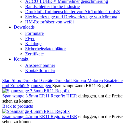
ACCU-LUBE™ Minimalmengenschmierung
Bandschleifer für die Industrie
Druckluft-Turbinenschleifer von Air Turbine Tools®
Stechwerkzeuge und Drehwerkzeuge von Mircona
HM-Rotorfräser von wefdi
Downloads
Formulare
Flyer
Kataloge
Sicherheitsdatenblätter
Zertifikate
Kontakt
Ansprechpartner
Kontaktformular
Start
Shop
Druckluft-Geräte
Druckluft-Einbau-Motoren
Ersatzteile
und Zubehör
Spannzangen
Spannzange 4mm ER11 Regofix
Spannzange 3.5mm ER11 Regofix
HIER
einloggen, um die Preise
sehen zu können
Back to products
Spannzange 4.5mm ER11 Regofix
HIER
einloggen, um die Preise
sehen zu können