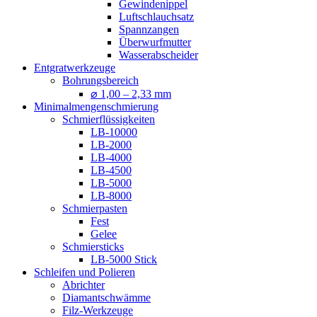
Gewindenippel
Luftschlauchsatz
Spannzangen
Überwurfmutter
Wasserabscheider
Entgratwerkzeuge
Bohrungsbereich
⌀ 1,00 – 2,33 mm
Minimalmengenschmierung
Schmierflüssigkeiten
LB-10000
LB-2000
LB-4000
LB-4500
LB-5000
LB-8000
Schmierpasten
Fest
Gelee
Schmiersticks
LB-5000 Stick
Schleifen und Polieren
Abrichter
Diamantschwämme
Filz-Werkzeuge