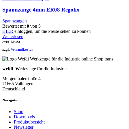
Spannzange 4mm ER08 Regofix
Spannzangen
Bewertet mit
0
von 5
HIER
einloggen, um die Preise sehen zu können
Weiterlesen
exkl. MwSt.
zzgl.
Versandkosten
wefdi
We
rkzeuge
f
ür
d
ie
I
ndustrie
Mergenthalerstraße 4
71665 Vaihingen
Deutschland
Navigation
Shop
Downloads
Produktübersicht
Newsletter