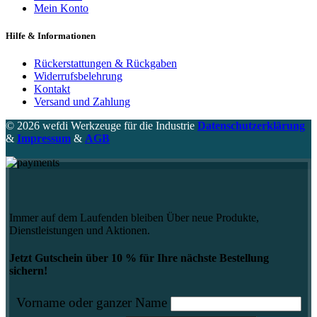
Mein Konto
Hilfe & Informationen
Rückerstattungen & Rückgaben
Widerrufsbelehrung
Kontakt
Versand und Zahlung
© 2026 wefdi Werkzeuge für die Industrie
Datenschutzerklärung
&
Impressum
&
AGB
Immer auf dem Laufenden bleiben Über neue Produkte,
Dienstleistungen und Aktionen.
Jetzt Gutschein über 10 % für Ihre nächste Bestellung
sichern!
Vorname oder ganzer Name