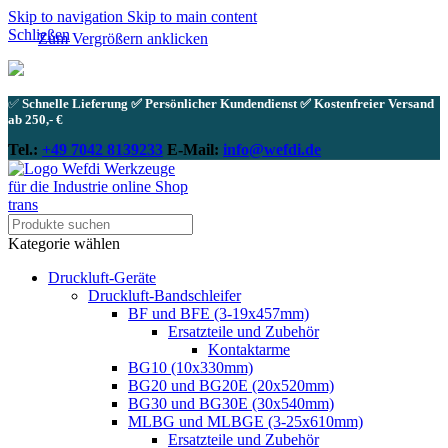
Skip to navigation
Skip to main content
Schließen
Zum Vergrößern anklicken
✅
Schnelle Lieferung ✅ Persönlicher Kundendienst ✅ Kostenfreier Versand
ab 250,- €
Tel.:
+49 7042 8139233
E-Mail:
info@wefdi.de
Kategorie wählen
Druckluft-Geräte
Druckluft-Bandschleifer
BF und BFE (3-19x457mm)
Ersatzteile und Zubehör
Kontaktarme
BG10 (10x330mm)
BG20 und BG20E (20x520mm)
BG30 und BG30E (30x540mm)
MLBG und MLBGE (3-25x610mm)
Ersatzteile und Zubehör