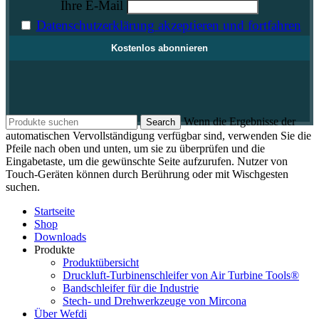
Ihre E-Mail
Datenschutzerklärung akzeptieren und fortfahren
Wenn die Ergebnisse der
Search
automatischen Vervollständigung verfügbar sind, verwenden Sie die
Pfeile nach oben und unten, um sie zu überprüfen und die
Eingabetaste, um die gewünschte Seite aufzurufen. Nutzer von
Touch-Geräten können durch Berührung oder mit Wischgesten
suchen.
Startseite
Shop
Downloads
Produkte
Produktübersicht
Druckluft-Turbinenschleifer von Air Turbine Tools®
Bandschleifer für die Industrie
Stech- und Drehwerkzeuge von Mircona
Über Wefdi