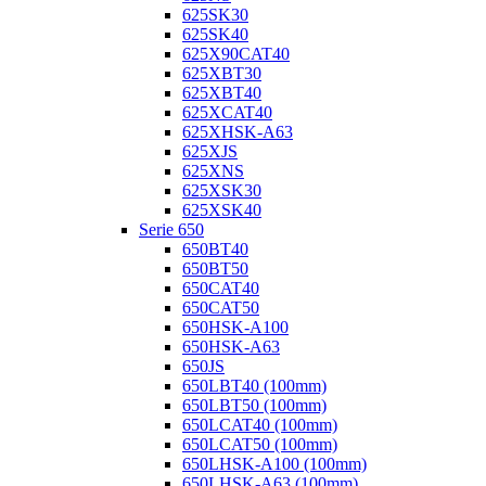
625SK30
625SK40
625X90CAT40
625XBT30
625XBT40
625XCAT40
625XHSK-A63
625XJS
625XNS
625XSK30
625XSK40
Serie 650
650BT40
650BT50
650CAT40
650CAT50
650HSK-A100
650HSK-A63
650JS
650LBT40 (100mm)
650LBT50 (100mm)
650LCAT40 (100mm)
650LCAT50 (100mm)
650LHSK-A100 (100mm)
650LHSK-A63 (100mm)