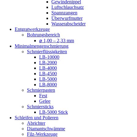
Gewindenippel
Luftschlauchsatz
Spannzangen
Überwurfmutter
Wasserabscheider
Entgratwerkzeuge
Bohrungsbereich
⌀ 1,00 – 2,33 mm
Minimalmengenschmierung
Schmierflüssigkeiten
LB-10000
LB-2000
LB-4000
LB-4500
LB-5000
LB-8000
Schmierpasten
Fest
Gelee
Schmiersticks
LB-5000 Stick
Schleifen und Polieren
Abrichter
Diamantschwämme
Filz-Werkzeuge