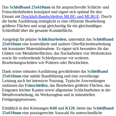
Das
Schleifband 25x610mm
ist für anspruchsvolle Schlicht- und
Feinschleifarbeiten konzipiert und eignet sich optimal für den
Einsatz mit
Druckluft-Bandschleifern MLBG und MLBGE
. Durch
die breite Ausführung ermöglicht es eine effiziente Bearbeitung
größerer Flächen und sorgt gleichzeitig für ein gleichmäßiges
Schleifbild über die gesamte Kontaktfläche.
Ausgelegt für präzise
Schlichtarbeiten
, unterstützt das
Schleifband
25x610mm
eine kontrollierte und saubere Oberflächenbearbeitung
mit konstanter Materialabnahme. Es eignet sich besonders für das
Glätten von Metalloberflächen, das Nacharbeiten von Werkstücken
sowie für vorbereitende Schleifprozesse vor weiteren
Bearbeitungsschritten wie Polieren oder Beschichten.
Dank seiner robusten Ausführung gewährleistet das
Schleifband
25x610mm
eine stabile Bandführung und eine zuverlässige
Leistung auch bei intensiver Nutzung. Typische Anwendungen
umfassen das
Feinschleifen
, das Bearbeiten größerer Flächen, das
Entgraten leichter Kanten sowie allgemeine Schlichtarbeiten in der
Metallverarbeitung, im Werkzeugbau und in industriellen
Fertigungsprozessen.
Erhältlich in den Körnungen
K60
und
K120
, bietet das
Schleifband
25x610mm
eine praxisgerechte Auswahl für unterschiedliche