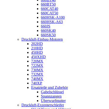
660BT50
660CAT40
660CAT50
660HSK-A100
660HSK-A63
660JS
660SK40
660SK50
Druckluft-Einbau-Motoren
202HD
210HD
450HD
450XHD
720MX
722MX
730MX
732MX
740MX
740XP
Ersatzteile und Zubehör
Gabelschlüssel
Spannzangen
Überwurfmutter
Druckluft-Exzenterschleifer