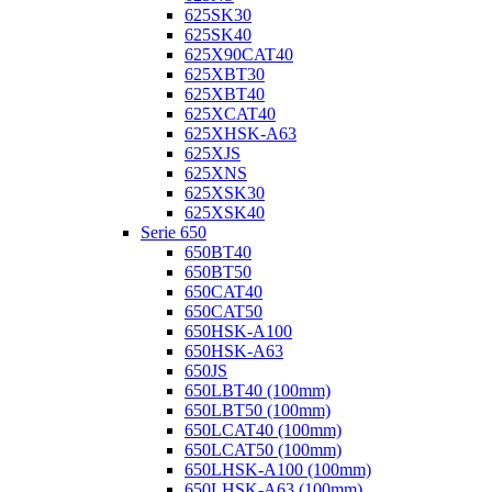
625SK30
625SK40
625X90CAT40
625XBT30
625XBT40
625XCAT40
625XHSK-A63
625XJS
625XNS
625XSK30
625XSK40
Serie 650
650BT40
650BT50
650CAT40
650CAT50
650HSK-A100
650HSK-A63
650JS
650LBT40 (100mm)
650LBT50 (100mm)
650LCAT40 (100mm)
650LCAT50 (100mm)
650LHSK-A100 (100mm)
650LHSK-A63 (100mm)