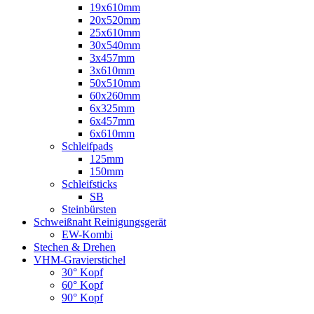
19x610mm
20x520mm
25x610mm
30x540mm
3x457mm
3x610mm
50x510mm
60x260mm
6x325mm
6x457mm
6x610mm
Schleifpads
125mm
150mm
Schleifsticks
SB
Steinbürsten
Schweißnaht Reinigungsgerät
EW-Kombi
Stechen & Drehen
VHM-Gravierstichel
30° Kopf
60° Kopf
90° Kopf