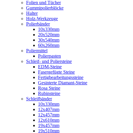
Folien und Tücher
Gummipolierblöcke
Halter
Holz-Werkzeuge
Polierbänder
10x330mm
20x520mm
30x540mm
60x260mm
Poliermittel
Polierpasten
Schleif- und Poliersteine
EDM-Steine
Fasergefügte Steine
Fertigbearbeitungssteine
Gesinterte Diamant-Steine
Rosa Steine
Rubinsteine
Schleifbänder
10x330mm
12x407mm
12x457mm
12x610mm
19x457mm
19x510mm