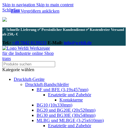
Skip to navigation
Skip to main content
Schließen
Zum Vergrößern anklicken
✅
Schnelle Lieferung ✅ Persönlicher Kundendienst ✅ Kostenfreier Versand
ab 250,- €
Tel.:
+49 7042 8139233
E-Mail:
info@wefdi.de
Kategorie wählen
Druckluft-Geräte
Druckluft-Bandschleifer
BF und BFE (3-19x457mm)
Ersatzteile und Zubehör
Kontaktarme
BG10 (10x330mm)
BG20 und BG20E (20x520mm)
BG30 und BG30E (30x540mm)
MLBG und MLBGE (3-25x610mm)
Ersatzteile und Zubehör