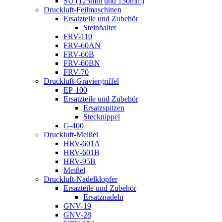
SU (125mm und 150mm)
Druckluft-Feilmaschinen
Ersatzteile und Zubehör
Steinhalter
FRV-110
FRV-60AN
FRV-60B
FRV-60BN
FRV-70
Druckluft-Graviergriffel
EP-100
Ersatzteile und Zubehör
Ersatzspitzen
Stecknippel
G-400
Druckluft-Meißel
HRV-601A
HRV-601B
HRV-95B
Meißel
Druckluft-Nadelklopfer
Ersazteile und Zubehör
Ersatznadeln
GNV-19
GNV-28