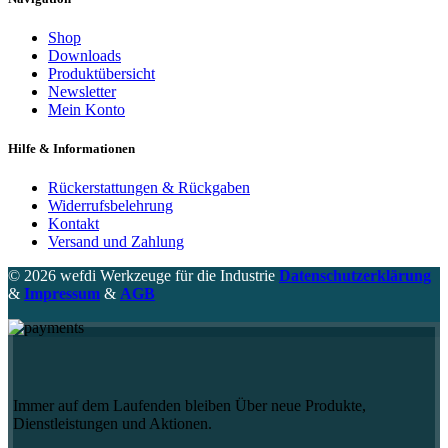
Shop
Downloads
Produktübersicht
Newsletter
Mein Konto
Hilfe & Informationen
Rückerstattungen & Rückgaben
Widerrufsbelehrung
Kontakt
Versand und Zahlung
© 2026 wefdi Werkzeuge für die Industrie
Datenschutzerklärung
&
Impressum
&
AGB
Immer auf dem Laufenden bleiben Über neue Produkte,
Dienstleistungen und Aktionen.