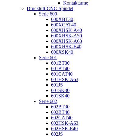
Kontaktarme
Druckluft-CNC-Spindel
Serie 600
600XBT30
600XCAT40
600XHSK-A40
600XHSK-A50
600XHSK-A63
600XHSK-E40
600XSK40
Serie 601
601BT30
601BT40
601CAT40
601HSK-A63
601JS
601SK30
601SK40
Serie 602
602BT30
602BT40
602CAT40
602HSK-A63
602HSK-E40
602JS