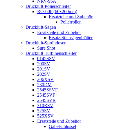
NRV-95A
Druckluft-Polierschleifer
RO-60P (60x260mm)
Ersatzteile und Zubehör
Polierrollen
Druckluft-Sägen
Ersatzteile und Zubehör
Ersatz-Stichsägenblätter
Druckluft-Sprühdosen
Sure Shot
Druckluft-Turbinenschleifer
0145SSV
200SV
201SV
202SV
206XSV
230DM
2545SSVF
2545SVF
2545SVR
310RSV
525SV
525XSV
Ersatzteile und Zubehör
Gabelschlüssel