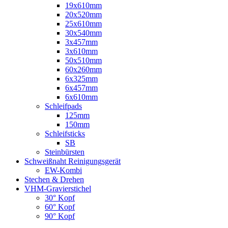
19x610mm
20x520mm
25x610mm
30x540mm
3x457mm
3x610mm
50x510mm
60x260mm
6x325mm
6x457mm
6x610mm
Schleifpads
125mm
150mm
Schleifsticks
SB
Steinbürsten
Schweißnaht Reinigungsgerät
EW-Kombi
Stechen & Drehen
VHM-Gravierstichel
30° Kopf
60° Kopf
90° Kopf