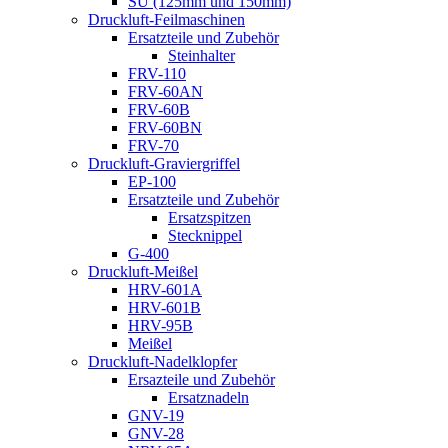
SU (125mm und 150mm)
Druckluft-Feilmaschinen
Ersatzteile und Zubehör
Steinhalter
FRV-110
FRV-60AN
FRV-60B
FRV-60BN
FRV-70
Druckluft-Graviergriffel
EP-100
Ersatzteile und Zubehör
Ersatzspitzen
Stecknippel
G-400
Druckluft-Meißel
HRV-601A
HRV-601B
HRV-95B
Meißel
Druckluft-Nadelklopfer
Ersazteile und Zubehör
Ersatznadeln
GNV-19
GNV-28