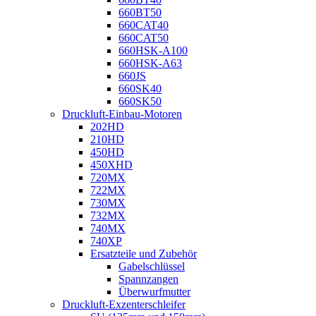
660BT50
660CAT40
660CAT50
660HSK-A100
660HSK-A63
660JS
660SK40
660SK50
Druckluft-Einbau-Motoren
202HD
210HD
450HD
450XHD
720MX
722MX
730MX
732MX
740MX
740XP
Ersatzteile und Zubehör
Gabelschlüssel
Spannzangen
Überwurfmutter
Druckluft-Exzenterschleifer