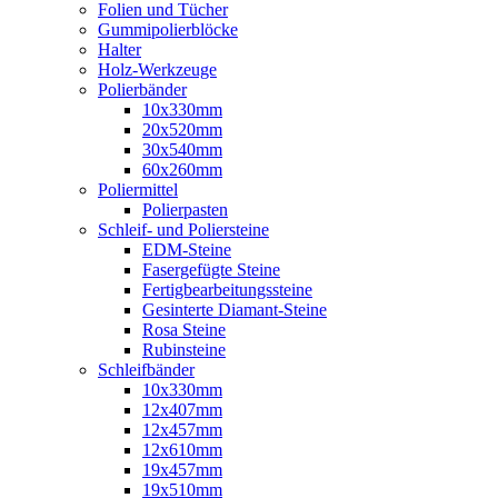
Folien und Tücher
Gummipolierblöcke
Halter
Holz-Werkzeuge
Polierbänder
10x330mm
20x520mm
30x540mm
60x260mm
Poliermittel
Polierpasten
Schleif- und Poliersteine
EDM-Steine
Fasergefügte Steine
Fertigbearbeitungssteine
Gesinterte Diamant-Steine
Rosa Steine
Rubinsteine
Schleifbänder
10x330mm
12x407mm
12x457mm
12x610mm
19x457mm
19x510mm