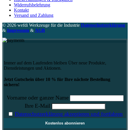
Widerrufsbelehrung
Kontakt
Versand und Zahlung
© 2026 wefdi Werkzeuge für die Industrie
Datenschutzerklärung
&
Impressum
&
AGB
Immer auf dem Laufenden bleiben Über neue Produkte,
Dienstleistungen und Aktionen.
Jetzt Gutschein über 10 % für Ihre nächste Bestellung
sichern!
Vorname oder ganzer Name
Ihre E-Mail
Datenschutzerklärung akzeptieren und fortfahren