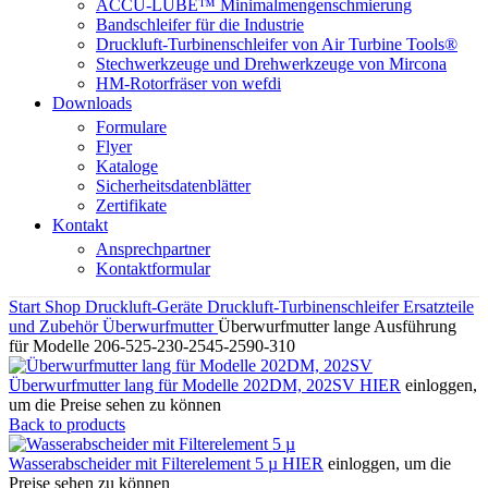
ACCU-LUBE™ Minimalmengenschmierung
Bandschleifer für die Industrie
Druckluft-Turbinenschleifer von Air Turbine Tools®
Stechwerkzeuge und Drehwerkzeuge von Mircona
HM-Rotorfräser von wefdi
Downloads
Formulare
Flyer
Kataloge
Sicherheitsdatenblätter
Zertifikate
Kontakt
Ansprechpartner
Kontaktformular
Start
Shop
Druckluft-Geräte
Druckluft-Turbinenschleifer
Ersatzteile
und Zubehör
Überwurfmutter
Überwurfmutter lange Ausführung
für Modelle 206-525-230-2545-2590-310
Überwurfmutter lang für Modelle 202DM, 202SV
HIER
einloggen,
um die Preise sehen zu können
Back to products
Wasserabscheider mit Filterelement 5 µ
HIER
einloggen, um die
Preise sehen zu können