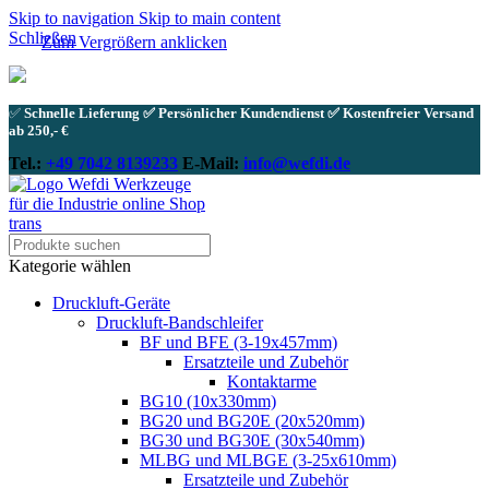
Skip to navigation
Skip to main content
Schließen
Zum Vergrößern anklicken
✅
Schnelle Lieferung ✅ Persönlicher Kundendienst ✅ Kostenfreier Versand
ab 250,- €
Tel.:
+49 7042 8139233
E-Mail:
info@wefdi.de
Kategorie wählen
Druckluft-Geräte
Druckluft-Bandschleifer
BF und BFE (3-19x457mm)
Ersatzteile und Zubehör
Kontaktarme
BG10 (10x330mm)
BG20 und BG20E (20x520mm)
BG30 und BG30E (30x540mm)
MLBG und MLBGE (3-25x610mm)
Ersatzteile und Zubehör