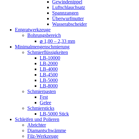
Gewindenippel
Luftschlauchsatz
Spannzangen
Überwurfmutter
Wasserabscheider
Entgratwerkzeuge
Bohrungsbereich
⌀ 1,00 – 2,33 mm
Minimalmengenschmierung
Schmierflüssigkeiten
LB-10000
LB-2000
LB-4000
LB-4500
LB-5000
LB-8000
Schmierpasten
Fest
Gelee
Schmiersticks
LB-5000 Stick
Schleifen und Polieren
Abrichter
Diamantschwämme
Filz-Werkzeuge