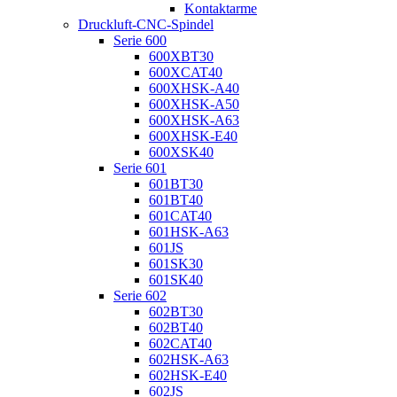
Kontaktarme
Druckluft-CNC-Spindel
Serie 600
600XBT30
600XCAT40
600XHSK-A40
600XHSK-A50
600XHSK-A63
600XHSK-E40
600XSK40
Serie 601
601BT30
601BT40
601CAT40
601HSK-A63
601JS
601SK30
601SK40
Serie 602
602BT30
602BT40
602CAT40
602HSK-A63
602HSK-E40
602JS