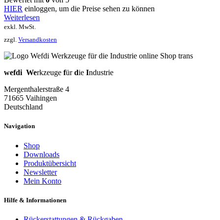
HIER
einloggen, um die Preise sehen zu können
Weiterlesen
exkl. MwSt.
zzgl.
Versandkosten
wefdi
We
rkzeuge
f
ür
d
ie
I
ndustrie
Mergenthalerstraße 4
71665 Vaihingen
Deutschland
Navigation
Shop
Downloads
Produktübersicht
Newsletter
Mein Konto
Hilfe & Informationen
Rückerstattungen & Rückgaben