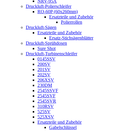
NRV-95A
Druckluft-Polierschleifer
RO-60P (60x260mm)
Ersatzteile und Zubehör
Polierrollen
Druckluft-Sägen
Ersatzteile und Zubehör
Ersatz-Stichsägenblätter
Druckluft-Sprühdosen
Sure Shot
Druckluft-Turbinenschleifer
0145SSV
200SV
201SV
202SV
206XSV
230DM
2545SSVF
2545SVF
2545SVR
310RSV
525SV
525XSV
Ersatzteile und Zubehör
Gabelschlüssel