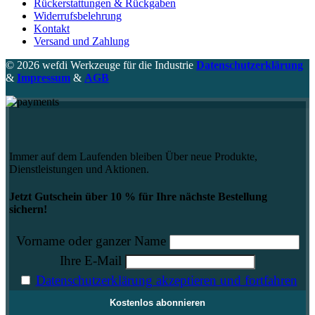
Rückerstattungen & Rückgaben
Widerrufsbelehrung
Kontakt
Versand und Zahlung
© 2026 wefdi Werkzeuge für die Industrie
Datenschutzerklärung
&
Impressum
&
AGB
Immer auf dem Laufenden bleiben Über neue Produkte,
Dienstleistungen und Aktionen.
Jetzt Gutschein über 10 % für Ihre nächste Bestellung
sichern!
Vorname oder ganzer Name
Ihre E-Mail
Datenschutzerklärung akzeptieren und fortfahren