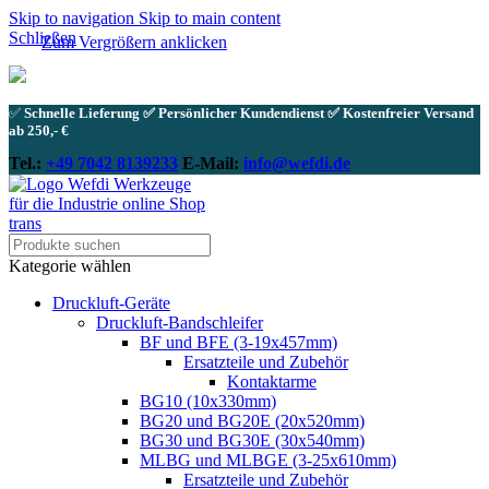
Skip to navigation
Skip to main content
Schließen
Zum Vergrößern anklicken
✅
Schnelle Lieferung ✅ Persönlicher Kundendienst ✅ Kostenfreier Versand
ab 250,- €
Tel.:
+49 7042 8139233
E-Mail:
info@wefdi.de
Kategorie wählen
Druckluft-Geräte
Druckluft-Bandschleifer
BF und BFE (3-19x457mm)
Ersatzteile und Zubehör
Kontaktarme
BG10 (10x330mm)
BG20 und BG20E (20x520mm)
BG30 und BG30E (30x540mm)
MLBG und MLBGE (3-25x610mm)
Ersatzteile und Zubehör