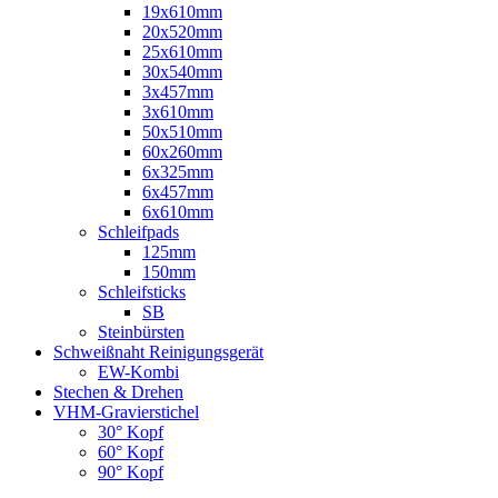
19x610mm
20x520mm
25x610mm
30x540mm
3x457mm
3x610mm
50x510mm
60x260mm
6x325mm
6x457mm
6x610mm
Schleifpads
125mm
150mm
Schleifsticks
SB
Steinbürsten
Schweißnaht Reinigungsgerät
EW-Kombi
Stechen & Drehen
VHM-Gravierstichel
30° Kopf
60° Kopf
90° Kopf