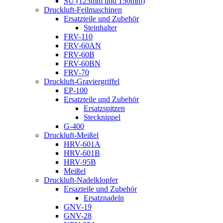
SU (125mm und 150mm)
Druckluft-Feilmaschinen
Ersatzteile und Zubehör
Steinhalter
FRV-110
FRV-60AN
FRV-60B
FRV-60BN
FRV-70
Druckluft-Graviergriffel
EP-100
Ersatzteile und Zubehör
Ersatzspitzen
Stecknippel
G-400
Druckluft-Meißel
HRV-601A
HRV-601B
HRV-95B
Meißel
Druckluft-Nadelklopfer
Ersazteile und Zubehör
Ersatznadeln
GNV-19
GNV-28