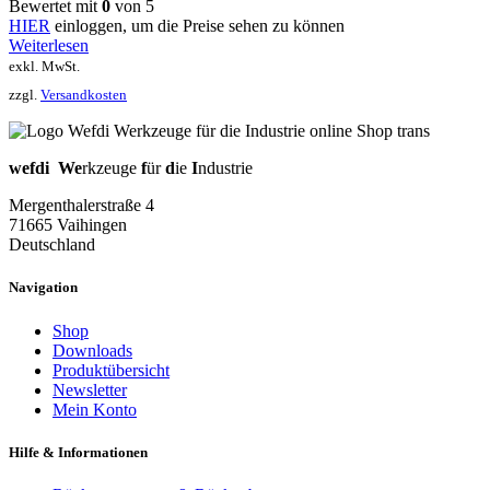
Bewertet mit
0
von 5
HIER
einloggen, um die Preise sehen zu können
Weiterlesen
exkl. MwSt.
zzgl.
Versandkosten
wefdi
We
rkzeuge
f
ür
d
ie
I
ndustrie
Mergenthalerstraße 4
71665 Vaihingen
Deutschland
Navigation
Shop
Downloads
Produktübersicht
Newsletter
Mein Konto
Hilfe & Informationen