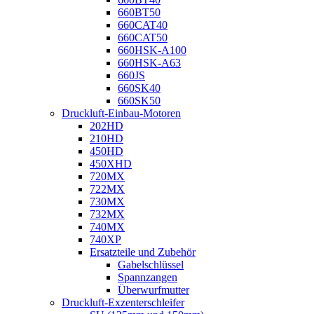
660BT50
660CAT40
660CAT50
660HSK-A100
660HSK-A63
660JS
660SK40
660SK50
Druckluft-Einbau-Motoren
202HD
210HD
450HD
450XHD
720MX
722MX
730MX
732MX
740MX
740XP
Ersatzteile und Zubehör
Gabelschlüssel
Spannzangen
Überwurfmutter
Druckluft-Exzenterschleifer