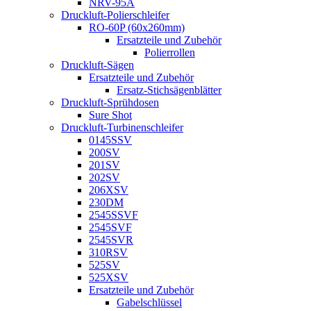
NRV-95A
Druckluft-Polierschleifer
RO-60P (60x260mm)
Ersatzteile und Zubehör
Polierrollen
Druckluft-Sägen
Ersatzteile und Zubehör
Ersatz-Stichsägenblätter
Druckluft-Sprühdosen
Sure Shot
Druckluft-Turbinenschleifer
0145SSV
200SV
201SV
202SV
206XSV
230DM
2545SSVF
2545SVF
2545SVR
310RSV
525SV
525XSV
Ersatzteile und Zubehör
Gabelschlüssel