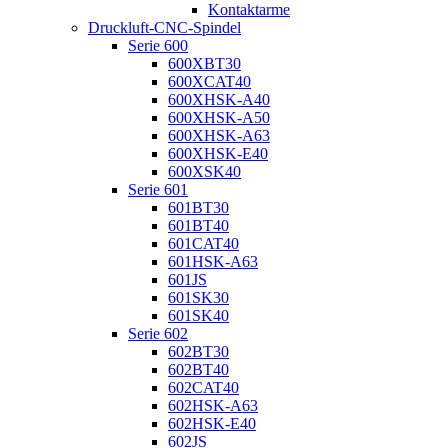
Kontaktarme
Druckluft-CNC-Spindel
Serie 600
600XBT30
600XCAT40
600XHSK-A40
600XHSK-A50
600XHSK-A63
600XHSK-E40
600XSK40
Serie 601
601BT30
601BT40
601CAT40
601HSK-A63
601JS
601SK30
601SK40
Serie 602
602BT30
602BT40
602CAT40
602HSK-A63
602HSK-E40
602JS