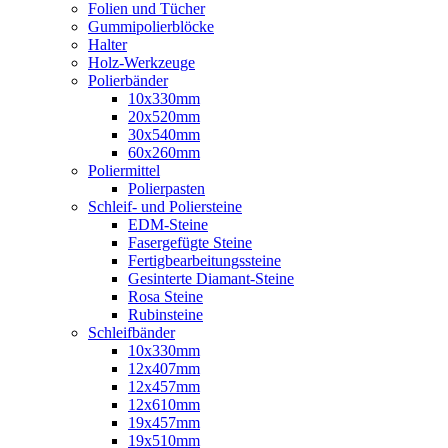
Folien und Tücher
Gummipolierblöcke
Halter
Holz-Werkzeuge
Polierbänder
10x330mm
20x520mm
30x540mm
60x260mm
Poliermittel
Polierpasten
Schleif- und Poliersteine
EDM-Steine
Fasergefügte Steine
Fertigbearbeitungssteine
Gesinterte Diamant-Steine
Rosa Steine
Rubinsteine
Schleifbänder
10x330mm
12x407mm
12x457mm
12x610mm
19x457mm
19x510mm