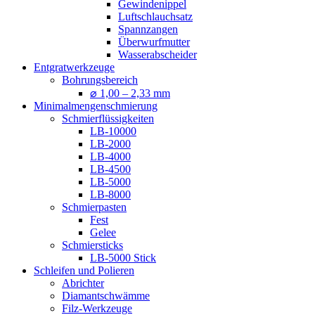
Gewindenippel
Luftschlauchsatz
Spannzangen
Überwurfmutter
Wasserabscheider
Entgratwerkzeuge
Bohrungsbereich
⌀ 1,00 – 2,33 mm
Minimalmengenschmierung
Schmierflüssigkeiten
LB-10000
LB-2000
LB-4000
LB-4500
LB-5000
LB-8000
Schmierpasten
Fest
Gelee
Schmiersticks
LB-5000 Stick
Schleifen und Polieren
Abrichter
Diamantschwämme
Filz-Werkzeuge