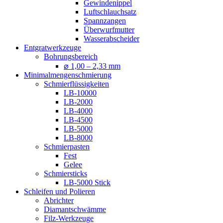
Gewindenippel
Luftschlauchsatz
Spannzangen
Überwurfmutter
Wasserabscheider
Entgratwerkzeuge
Bohrungsbereich
⌀ 1,00 – 2,33 mm
Minimalmengenschmierung
Schmierflüssigkeiten
LB-10000
LB-2000
LB-4000
LB-4500
LB-5000
LB-8000
Schmierpasten
Fest
Gelee
Schmiersticks
LB-5000 Stick
Schleifen und Polieren
Abrichter
Diamantschwämme
Filz-Werkzeuge