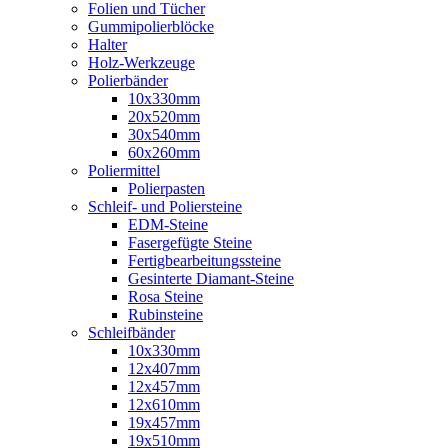
Folien und Tücher
Gummipolierblöcke
Halter
Holz-Werkzeuge
Polierbänder
10x330mm
20x520mm
30x540mm
60x260mm
Poliermittel
Polierpasten
Schleif- und Poliersteine
EDM-Steine
Fasergefügte Steine
Fertigbearbeitungssteine
Gesinterte Diamant-Steine
Rosa Steine
Rubinsteine
Schleifbänder
10x330mm
12x407mm
12x457mm
12x610mm
19x457mm
19x510mm