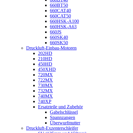
660BT50
660CAT40
660CAT50
660HSK-A100
660HSK-A63
660JS
660SK40
660SK50
Druckluft-Einbau-Motoren
202HD
210HD
450HD
450XHD
720MX
722MX
730MX
732MX
740MX
740XP
Ersatzteile und Zubehör
Gabelschlüssel
Spannzangen
Überwurfmutter
Druckluft-Exzenterschleifer