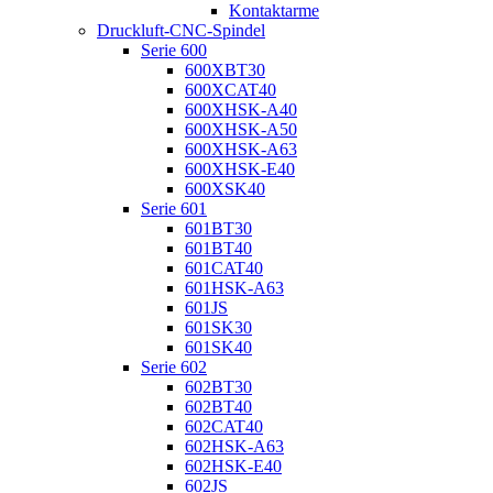
Kontaktarme
Druckluft-CNC-Spindel
Serie 600
600XBT30
600XCAT40
600XHSK-A40
600XHSK-A50
600XHSK-A63
600XHSK-E40
600XSK40
Serie 601
601BT30
601BT40
601CAT40
601HSK-A63
601JS
601SK30
601SK40
Serie 602
602BT30
602BT40
602CAT40
602HSK-A63
602HSK-E40
602JS