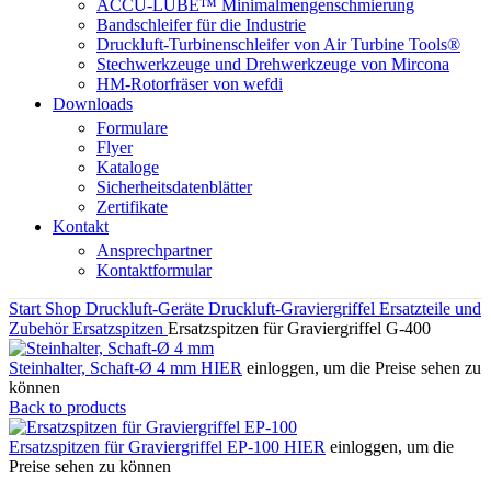
ACCU-LUBE™ Minimalmengenschmierung
Bandschleifer für die Industrie
Druckluft-Turbinenschleifer von Air Turbine Tools®
Stechwerkzeuge und Drehwerkzeuge von Mircona
HM-Rotorfräser von wefdi
Downloads
Formulare
Flyer
Kataloge
Sicherheitsdatenblätter
Zertifikate
Kontakt
Ansprechpartner
Kontaktformular
Start
Shop
Druckluft-Geräte
Druckluft-Graviergriffel
Ersatzteile und
Zubehör
Ersatzspitzen
Ersatzspitzen für Graviergriffel G-400
Steinhalter, Schaft-Ø 4 mm
HIER
einloggen, um die Preise sehen zu
können
Back to products
Ersatzspitzen für Graviergriffel EP-100
HIER
einloggen, um die
Preise sehen zu können