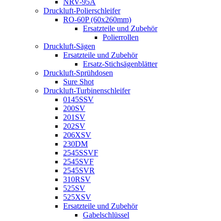
NRV-95A
Druckluft-Polierschleifer
RO-60P (60x260mm)
Ersatzteile und Zubehör
Polierrollen
Druckluft-Sägen
Ersatzteile und Zubehör
Ersatz-Stichsägenblätter
Druckluft-Sprühdosen
Sure Shot
Druckluft-Turbinenschleifer
0145SSV
200SV
201SV
202SV
206XSV
230DM
2545SSVF
2545SVF
2545SVR
310RSV
525SV
525XSV
Ersatzteile und Zubehör
Gabelschlüssel