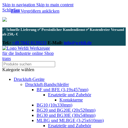
Skip to navigation
Skip to main content
Schließen
Zum Vergrößern anklicken
✅
Schnelle Lieferung ✅ Persönlicher Kundendienst ✅ Kostenfreier Versand
ab 250,- €
Tel.:
+49 7042 8139233
E-Mail:
info@wefdi.de
Kategorie wählen
Druckluft-Geräte
Druckluft-Bandschleifer
BF und BFE (3-19x457mm)
Ersatzteile und Zubehör
Kontaktarme
BG10 (10x330mm)
BG20 und BG20E (20x520mm)
BG30 und BG30E (30x540mm)
MLBG und MLBGE (3-25x610mm)
Ersatzteile und Zubehör