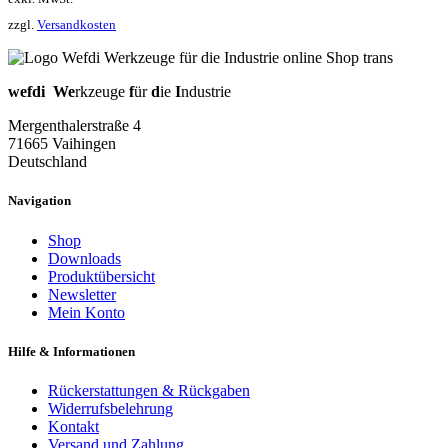
zzgl.
Versandkosten
wefdi
We
rkzeuge
f
ür
d
ie
I
ndustrie
Mergenthalerstraße 4
71665 Vaihingen
Deutschland
Navigation
Shop
Downloads
Produktübersicht
Newsletter
Mein Konto
Hilfe & Informationen
Rückerstattungen & Rückgaben
Widerrufsbelehrung
Kontakt
Versand und Zahlung