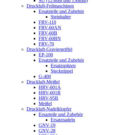
SU (125mm und 150mm)
Druckluft-Feilmaschinen
Ersatzteile und Zubehör
Steinhalter
FRV-110
FRV-60AN
FRV-60B
FRV-60BN
FRV-70
Druckluft-Graviergriffel
EP-100
Ersatzteile und Zubehör
Ersatzspitzen
Stecknippel
G-400
Druckluft-Meißel
HRV-601A
HRV-601B
HRV-95B
Meißel
Druckluft-Nadelklopfer
Ersazteile und Zubehör
Ersatznadeln
GNV-19
GNV-28