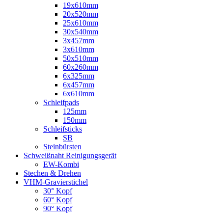
19x610mm
20x520mm
25x610mm
30x540mm
3x457mm
3x610mm
50x510mm
60x260mm
6x325mm
6x457mm
6x610mm
Schleifpads
125mm
150mm
Schleifsticks
SB
Steinbürsten
Schweißnaht Reinigungsgerät
EW-Kombi
Stechen & Drehen
VHM-Gravierstichel
30° Kopf
60° Kopf
90° Kopf