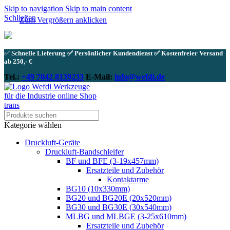
Skip to navigation
Skip to main content
Schließen
Zum Vergrößern anklicken
✅
Schnelle Lieferung ✅ Persönlicher Kundendienst ✅ Kostenfreier Versand
ab 250,- €
Tel.:
+49 7042 8139233
E-Mail:
info@wefdi.de
Kategorie wählen
Druckluft-Geräte
Druckluft-Bandschleifer
BF und BFE (3-19x457mm)
Ersatzteile und Zubehör
Kontaktarme
BG10 (10x330mm)
BG20 und BG20E (20x520mm)
BG30 und BG30E (30x540mm)
MLBG und MLBGE (3-25x610mm)
Ersatzteile und Zubehör