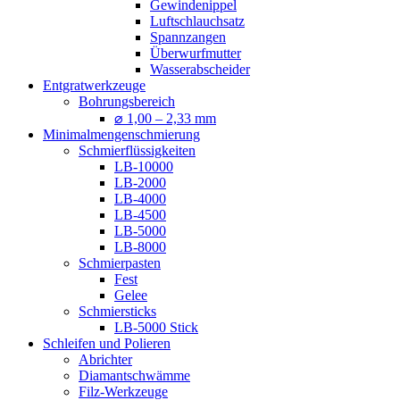
Gewindenippel
Luftschlauchsatz
Spannzangen
Überwurfmutter
Wasserabscheider
Entgratwerkzeuge
Bohrungsbereich
⌀ 1,00 – 2,33 mm
Minimalmengenschmierung
Schmierflüssigkeiten
LB-10000
LB-2000
LB-4000
LB-4500
LB-5000
LB-8000
Schmierpasten
Fest
Gelee
Schmiersticks
LB-5000 Stick
Schleifen und Polieren
Abrichter
Diamantschwämme
Filz-Werkzeuge