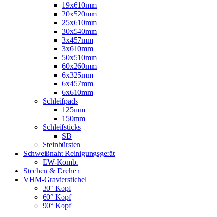
19x610mm
20x520mm
25x610mm
30x540mm
3x457mm
3x610mm
50x510mm
60x260mm
6x325mm
6x457mm
6x610mm
Schleifpads
125mm
150mm
Schleifsticks
SB
Steinbürsten
Schweißnaht Reinigungsgerät
EW-Kombi
Stechen & Drehen
VHM-Gravierstichel
30° Kopf
60° Kopf
90° Kopf