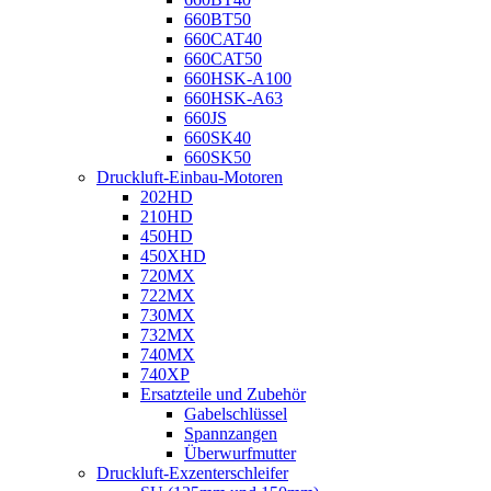
660BT50
660CAT40
660CAT50
660HSK-A100
660HSK-A63
660JS
660SK40
660SK50
Druckluft-Einbau-Motoren
202HD
210HD
450HD
450XHD
720MX
722MX
730MX
732MX
740MX
740XP
Ersatzteile und Zubehör
Gabelschlüssel
Spannzangen
Überwurfmutter
Druckluft-Exzenterschleifer