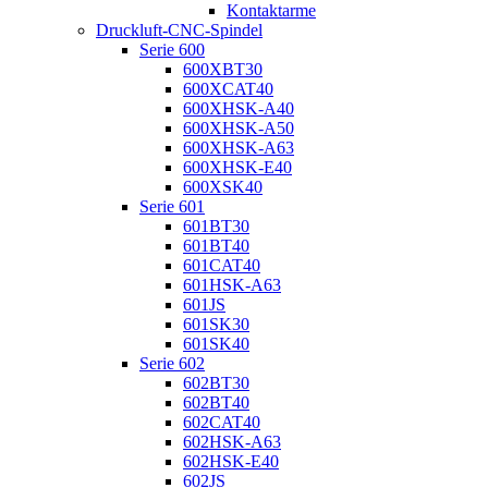
Kontaktarme
Druckluft-CNC-Spindel
Serie 600
600XBT30
600XCAT40
600XHSK-A40
600XHSK-A50
600XHSK-A63
600XHSK-E40
600XSK40
Serie 601
601BT30
601BT40
601CAT40
601HSK-A63
601JS
601SK30
601SK40
Serie 602
602BT30
602BT40
602CAT40
602HSK-A63
602HSK-E40
602JS