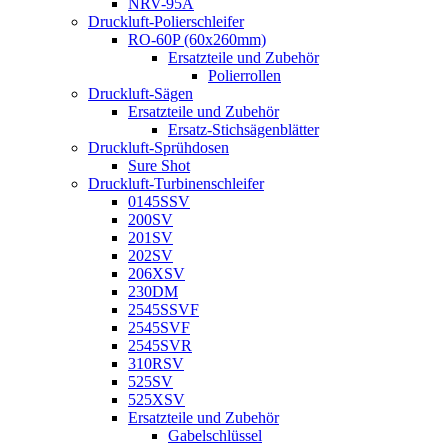
NRV-95A
Druckluft-Polierschleifer
RO-60P (60x260mm)
Ersatzteile und Zubehör
Polierrollen
Druckluft-Sägen
Ersatzteile und Zubehör
Ersatz-Stichsägenblätter
Druckluft-Sprühdosen
Sure Shot
Druckluft-Turbinenschleifer
0145SSV
200SV
201SV
202SV
206XSV
230DM
2545SSVF
2545SVF
2545SVR
310RSV
525SV
525XSV
Ersatzteile und Zubehör
Gabelschlüssel