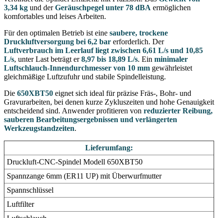
3,34 kg
und der
Geräuschpegel unter 78 dBA
ermöglichen
komfortables und leises Arbeiten.
Für den optimalen Betrieb ist eine
saubere, trockene
Druckluftversorgung bei 6,2 bar
erforderlich. Der
Luftverbrauch im Leerlauf liegt zwischen 6,61 L/s und 10,85
L/s
, unter Last beträgt er
8,97 bis 18,89 L/s
. Ein
minimaler
Luftschlauch-Innendurchmesser von 10 mm
gewährleistet
gleichmäßige Luftzufuhr und stabile Spindelleistung.
Die
650XBT50
eignet sich ideal für präzise Fräs-, Bohr- und
Gravurarbeiten, bei denen kurze Zykluszeiten und hohe Genauigkeit
entscheidend sind. Anwender profitieren von
reduzierter Reibung,
sauberen Bearbeitungsergebnissen und verlängerten
Werkzeugstandzeiten
.
Lieferumfang:
Druckluft-CNC-Spindel Modell 650XBT50
Spannzange 6mm (ER11 UP) mit Überwurfmutter
Spannschlüssel
Luftfilter