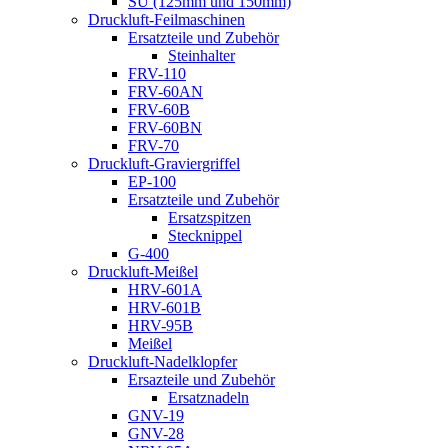
SU (125mm und 150mm)
Druckluft-Feilmaschinen
Ersatzteile und Zubehör
Steinhalter
FRV-110
FRV-60AN
FRV-60B
FRV-60BN
FRV-70
Druckluft-Graviergriffel
EP-100
Ersatzteile und Zubehör
Ersatzspitzen
Stecknippel
G-400
Druckluft-Meißel
HRV-601A
HRV-601B
HRV-95B
Meißel
Druckluft-Nadelklopfer
Ersazteile und Zubehör
Ersatznadeln
GNV-19
GNV-28