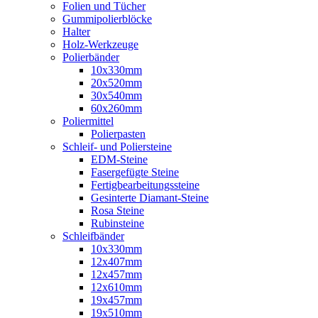
Folien und Tücher
Gummipolierblöcke
Halter
Holz-Werkzeuge
Polierbänder
10x330mm
20x520mm
30x540mm
60x260mm
Poliermittel
Polierpasten
Schleif- und Poliersteine
EDM-Steine
Fasergefügte Steine
Fertigbearbeitungssteine
Gesinterte Diamant-Steine
Rosa Steine
Rubinsteine
Schleifbänder
10x330mm
12x407mm
12x457mm
12x610mm
19x457mm
19x510mm