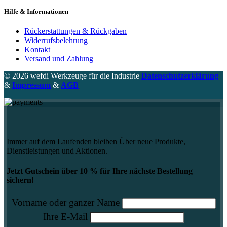
Hilfe & Informationen
Rückerstattungen & Rückgaben
Widerrufsbelehrung
Kontakt
Versand und Zahlung
© 2026 wefdi Werkzeuge für die Industrie
Datenschutzerklärung
&
Impressum
&
AGB
Immer auf dem Laufenden bleiben Über neue Produkte,
Dienstleistungen und Aktionen.
Jetzt Gutschein über 10 % für Ihre nächste Bestellung
sichern!
Vorname oder ganzer Name
Ihre E-Mail