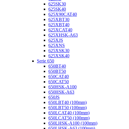
625SK30
625SK40
625X90CAT40
625XBT30
625XBT40
625XCAT40
625XHSK-A63
625XJS
625XNS
625XSK30
625XSK40
Serie 650
650BT40
650BT50
650CAT40
650CAT50
650HSK-A100
650HSK-A63
650JS
650LBT40 (100mm)
650LBT50 (100mm)
650LCAT40 (100mm)
650LCAT50 (100mm)
650LHSK-A100 (100mm)
650LHSK-A63 (100mm)