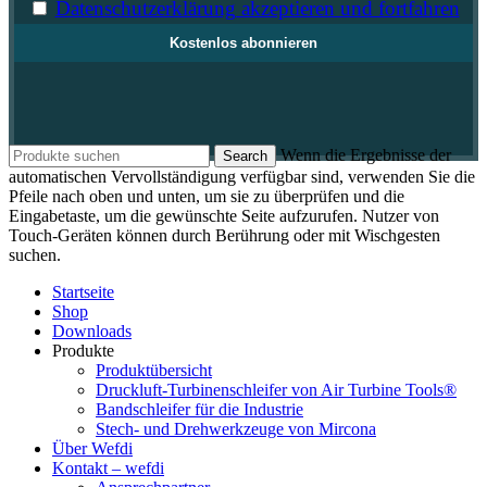
Datenschutzerklärung akzeptieren und fortfahren
Wenn die Ergebnisse der
Search
automatischen Vervollständigung verfügbar sind, verwenden Sie die
Pfeile nach oben und unten, um sie zu überprüfen und die
Eingabetaste, um die gewünschte Seite aufzurufen. Nutzer von
Touch-Geräten können durch Berührung oder mit Wischgesten
suchen.
Startseite
Shop
Downloads
Produkte
Produktübersicht
Druckluft-Turbinenschleifer von Air Turbine Tools®
Bandschleifer für die Industrie
Stech- und Drehwerkzeuge von Mircona
Über Wefdi
Kontakt – wefdi