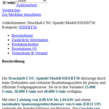
[U/min]
Zurücksetzen
Vergleichen
Zur Merkliste hinzufügen
Artikelnummer:
Druckluft-CNC-Spindel Modell 650XBT50
Kategorie:
650XBT50
Beschreibung
Zusätzliche Information
Produktsicherheit
Rezensionen (0)
Verpackung & Versand
Beschreibung
Die
Druckluft-CNC-Spindel Modell 650XBT50
überzeugt durch
hohe Drehzahlen und verkürzte Bearbeitungszyklen für präzise und
effiziente Fertigungsprozesse. Sie ist in den Varianten
25.000
U/min
,
30.000 U/min
und
40.000 U/min
verfügbar.
Mit einer
Leistung von 0,90 kW bis 1,04 kW
und einem
maximalen Spannzangendurchmesser von 6 mm (ER11 UP)
verbindet die Spindel Effizienz mit Präzision. Das
Gewicht von