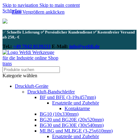
Skip to navigation
Skip to main content
Schließen
Zum Vergrößern anklicken
✅
Schnelle Lieferung ✅ Persönlicher Kundendienst ✅ Kostenfreier Versand
ab 250,- €
Tel.:
+49 7042 8139233
E-Mail:
info@wefdi.de
Kategorie wählen
Druckluft-Geräte
Druckluft-Bandschleifer
BF und BFE (3-19x457mm)
Ersatzteile und Zubehör
Kontaktarme
BG10 (10x330mm)
BG20 und BG20E (20x520mm)
BG30 und BG30E (30x540mm)
MLBG und MLBGE (3-25x610mm)
Ersatzteile und Zubehör