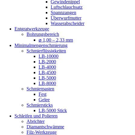
Gewindenippel
Luftschlauchsatz
Spannzangen
Überwurfmutter
Wasserabscheider
Entgratwerkzeuge
Bohrungsbereich
⌀ 1,00 – 2,33 mm
Minimalmengenschmierung
Schmierflüssigkeiten
LB-10000
LB-2000
LB-4000
LB-4500
LB-5000
LB-8000
Schmierpasten
Fest
Gelee
Schmiersticks
LB-5000 Stick
Schleifen und Polieren
Abrichter
Diamantschwämme
Filz-Werkzeuge