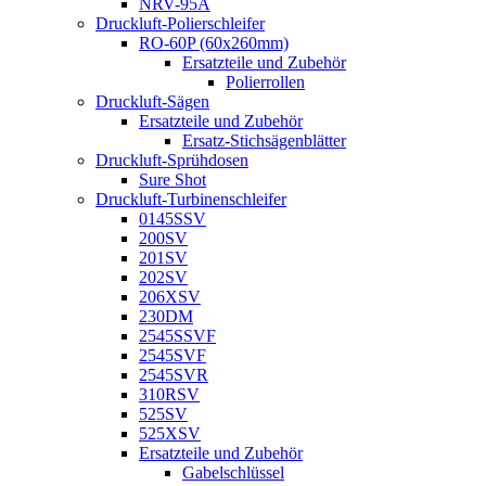
NRV-95A
Druckluft-Polierschleifer
RO-60P (60x260mm)
Ersatzteile und Zubehör
Polierrollen
Druckluft-Sägen
Ersatzteile und Zubehör
Ersatz-Stichsägenblätter
Druckluft-Sprühdosen
Sure Shot
Druckluft-Turbinenschleifer
0145SSV
200SV
201SV
202SV
206XSV
230DM
2545SSVF
2545SVF
2545SVR
310RSV
525SV
525XSV
Ersatzteile und Zubehör
Gabelschlüssel