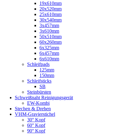
19x610mm
20x520mm
25x610mm
30x540mm
3x457mm
3x610mm
50x510mm
60x260mm
6x325mm
6x457mm
6x610mm
Schleifpads
125mm
150mm
Schleifsticks
SB
Steinbürsten
Schweißnaht Reinigungsgerät
EW-Kombi
Stechen & Drehen
VHM-Gravierstichel
30° Kopf
60° Kopf
90° Kopf