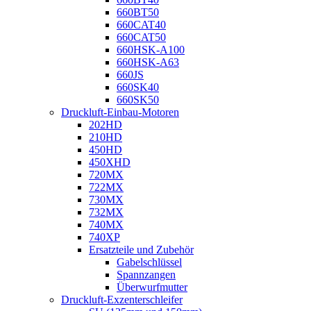
660BT50
660CAT40
660CAT50
660HSK-A100
660HSK-A63
660JS
660SK40
660SK50
Druckluft-Einbau-Motoren
202HD
210HD
450HD
450XHD
720MX
722MX
730MX
732MX
740MX
740XP
Ersatzteile und Zubehör
Gabelschlüssel
Spannzangen
Überwurfmutter
Druckluft-Exzenterschleifer