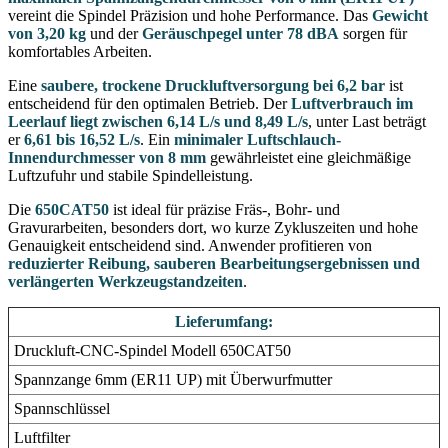
vereint die Spindel Präzision und hohe Performance. Das
Gewicht
von 3,20 kg
und der
Geräuschpegel unter 78 dBA
sorgen für
komfortables Arbeiten.
Eine
saubere, trockene Druckluftversorgung bei 6,2 bar
ist
entscheidend für den optimalen Betrieb. Der
Luftverbrauch im
Leerlauf liegt zwischen 6,14 L/s und 8,49 L/s
, unter Last beträgt
er
6,61 bis 16,52 L/s
. Ein
minimaler Luftschlauch-
Innendurchmesser von 8 mm
gewährleistet eine gleichmäßige
Luftzufuhr und stabile Spindelleistung.
Die
650CAT50
ist ideal für präzise Fräs-, Bohr- und
Gravurarbeiten, besonders dort, wo kurze Zykluszeiten und hohe
Genauigkeit entscheidend sind. Anwender profitieren von
reduzierter Reibung, sauberen Bearbeitungsergebnissen und
verlängerten Werkzeugstandzeiten
.
Lieferumfang:
Druckluft-CNC-Spindel Modell 650CAT50
Spannzange 6mm (ER11 UP) mit Überwurfmutter
Spannschlüssel
Luftfilter