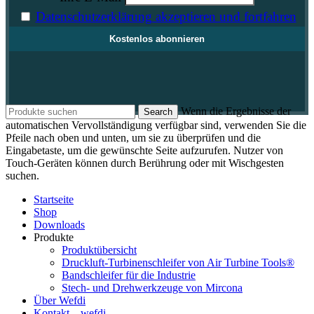
Datenschutzerklärung akzeptieren und fortfahren
Wenn die Ergebnisse der
Search
automatischen Vervollständigung verfügbar sind, verwenden Sie die
Pfeile nach oben und unten, um sie zu überprüfen und die
Eingabetaste, um die gewünschte Seite aufzurufen. Nutzer von
Touch-Geräten können durch Berührung oder mit Wischgesten
suchen.
Startseite
Shop
Downloads
Produkte
Produktübersicht
Druckluft-Turbinenschleifer von Air Turbine Tools®
Bandschleifer für die Industrie
Stech- und Drehwerkzeuge von Mircona
Über Wefdi
Kontakt – wefdi