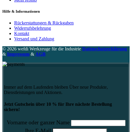
Hilfe & Informationen
Rückerstattungen & Rückgaben
Widerrufsbelehrung
Kontakt
Versand und Zahlung
© 2026 wefdi Werkzeuge für die Industrie
Datenschutzerklärung
&
Impressum
&
AGB
Immer auf dem Laufenden bleiben Über neue Produkte,
Dienstleistungen und Aktionen.
Jetzt Gutschein über 10 % für Ihre nächste Bestellung
sichern!
Vorname oder ganzer Name
Ihre E-Mail