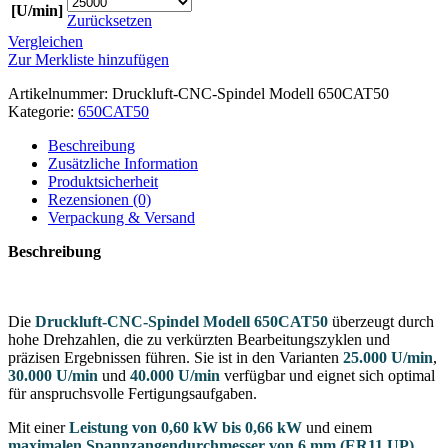
[U/min]
Zurücksetzen
Vergleichen
Zur Merkliste hinzufügen
Artikelnummer:
Druckluft-CNC-Spindel Modell 650CAT50
Kategorie:
650CAT50
Beschreibung
Zusätzliche Information
Produktsicherheit
Rezensionen (0)
Verpackung & Versand
Beschreibung
Die
Druckluft-CNC-Spindel Modell 650CAT50
überzeugt durch
hohe Drehzahlen, die zu verkürzten Bearbeitungszyklen und
präzisen Ergebnissen führen. Sie ist in den Varianten
25.000 U/min
,
30.000 U/min
und
40.000 U/min
verfügbar und eignet sich optimal
für anspruchsvolle Fertigungsaufgaben.
Mit einer
Leistung von 0,60 kW bis 0,66 kW
und einem
maximalen Spannzangendurchmesser von 6 mm (ER11 UP)