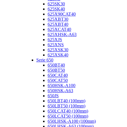
625SK30
625SK40
625X90CAT40
625XBT30
625XBT40
625XCAT40
625XHSK-A63
625XJS
625XNS
625XSK30
625XSK40
Serie 650
650BT40
650BT50
650CAT40
650CAT50
650HSK-A100
650HSK-A63
650JS
650LBT40 (100mm)
650LBT50 (100mm)
650LCAT40 (100mm)
650LCAT50 (100mm)
650LHSK-A100 (100mm)
650LHSK-A63 (100mm)