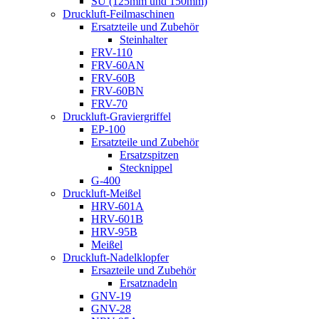
SU (125mm und 150mm)
Druckluft-Feilmaschinen
Ersatzteile und Zubehör
Steinhalter
FRV-110
FRV-60AN
FRV-60B
FRV-60BN
FRV-70
Druckluft-Graviergriffel
EP-100
Ersatzteile und Zubehör
Ersatzspitzen
Stecknippel
G-400
Druckluft-Meißel
HRV-601A
HRV-601B
HRV-95B
Meißel
Druckluft-Nadelklopfer
Ersazteile und Zubehör
Ersatznadeln
GNV-19
GNV-28