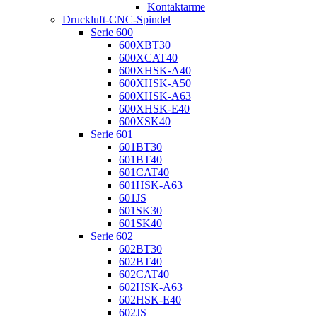
Kontaktarme
Druckluft-CNC-Spindel
Serie 600
600XBT30
600XCAT40
600XHSK-A40
600XHSK-A50
600XHSK-A63
600XHSK-E40
600XSK40
Serie 601
601BT30
601BT40
601CAT40
601HSK-A63
601JS
601SK30
601SK40
Serie 602
602BT30
602BT40
602CAT40
602HSK-A63
602HSK-E40
602JS