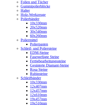
Folien und Tücher
Gummipolierblöcke
Halter
Holz-Werkzeuge
Polierbänder
10x330mm
20x520mm
30x540mm
60x260mm
Poliermittel
Polierpasten
Schleif- und Poliersteine
EDM-Steine
Fasergefügte Steine
Fertigbearbeitungssteine
Gesinterte Diamant-Steine
Rosa Steine
Rubinsteine
Schleifbänder
10x330mm
12x407mm
12x457mm
12x610mm
19x457mm
19x510mm