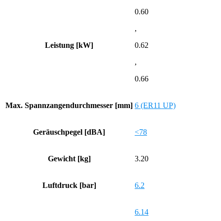
0.60
,
Leistung [kW]
0.62
,
0.66
Max. Spannzangendurchmesser [mm]
6 (ER11 UP)
Geräuschpegel [dBA]
<78
Gewicht [kg]
3.20
Luftdruck [bar]
6.2
6.14