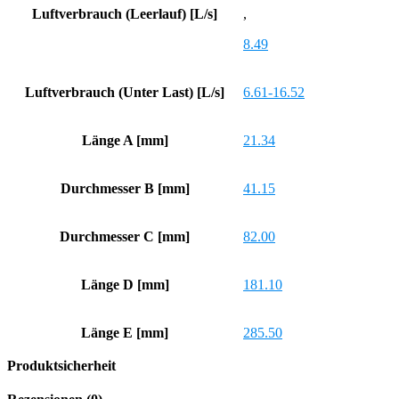
Luftverbrauch (Leerlauf) [L/s]
,
8.49
Luftverbrauch (Unter Last) [L/s]
6.61-16.52
Länge A [mm]
21.34
Durchmesser B [mm]
41.15
Durchmesser C [mm]
82.00
Länge D [mm]
181.10
Länge E [mm]
285.50
Produktsicherheit