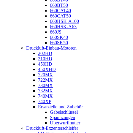
660BT50
660CAT40
660CAT50
660HSK-A100
660HSK-A63
660JS
660SK40
660SK50
Druckluft-Einbau-Motoren
202HD
210HD
450HD
450XHD
720MX
722MX
730MX
732MX
740MX
740XP
Ersatzteile und Zubehör
Gabelschlüssel
Spannzangen
Überwurfmutter
Druckluft-Exzenterschleifer