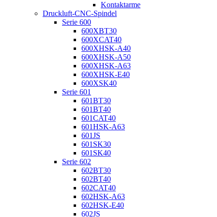
Kontaktarme
Druckluft-CNC-Spindel
Serie 600
600XBT30
600XCAT40
600XHSK-A40
600XHSK-A50
600XHSK-A63
600XHSK-E40
600XSK40
Serie 601
601BT30
601BT40
601CAT40
601HSK-A63
601JS
601SK30
601SK40
Serie 602
602BT30
602BT40
602CAT40
602HSK-A63
602HSK-E40
602JS