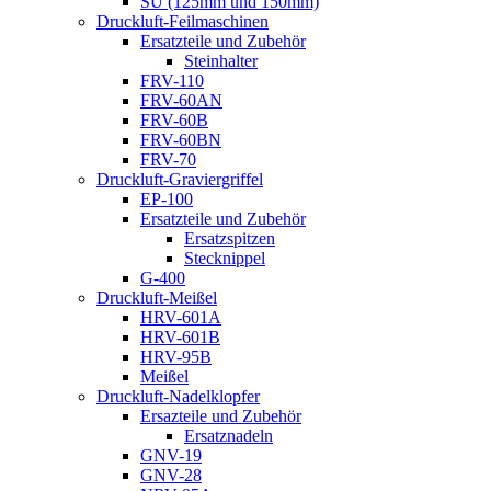
SU (125mm und 150mm)
Druckluft-Feilmaschinen
Ersatzteile und Zubehör
Steinhalter
FRV-110
FRV-60AN
FRV-60B
FRV-60BN
FRV-70
Druckluft-Graviergriffel
EP-100
Ersatzteile und Zubehör
Ersatzspitzen
Stecknippel
G-400
Druckluft-Meißel
HRV-601A
HRV-601B
HRV-95B
Meißel
Druckluft-Nadelklopfer
Ersazteile und Zubehör
Ersatznadeln
GNV-19
GNV-28