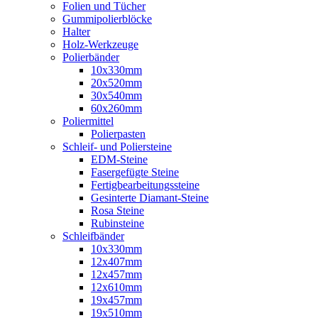
Folien und Tücher
Gummipolierblöcke
Halter
Holz-Werkzeuge
Polierbänder
10x330mm
20x520mm
30x540mm
60x260mm
Poliermittel
Polierpasten
Schleif- und Poliersteine
EDM-Steine
Fasergefügte Steine
Fertigbearbeitungssteine
Gesinterte Diamant-Steine
Rosa Steine
Rubinsteine
Schleifbänder
10x330mm
12x407mm
12x457mm
12x610mm
19x457mm
19x510mm