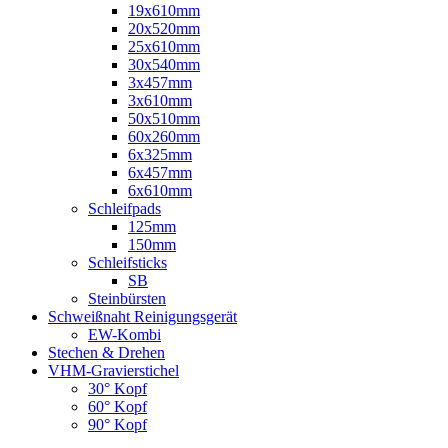
19x610mm
20x520mm
25x610mm
30x540mm
3x457mm
3x610mm
50x510mm
60x260mm
6x325mm
6x457mm
6x610mm
Schleifpads
125mm
150mm
Schleifsticks
SB
Steinbürsten
Schweißnaht Reinigungsgerät
EW-Kombi
Stechen & Drehen
VHM-Gravierstichel
30° Kopf
60° Kopf
90° Kopf