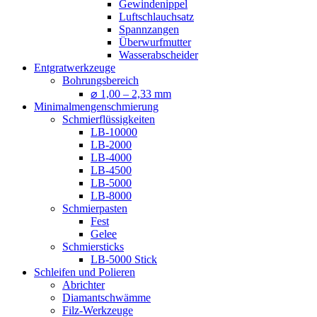
Gewindenippel
Luftschlauchsatz
Spannzangen
Überwurfmutter
Wasserabscheider
Entgratwerkzeuge
Bohrungsbereich
⌀ 1,00 – 2,33 mm
Minimalmengenschmierung
Schmierflüssigkeiten
LB-10000
LB-2000
LB-4000
LB-4500
LB-5000
LB-8000
Schmierpasten
Fest
Gelee
Schmiersticks
LB-5000 Stick
Schleifen und Polieren
Abrichter
Diamantschwämme
Filz-Werkzeuge