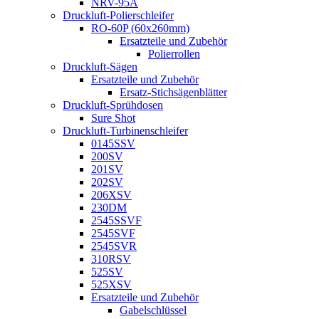
NRV-95A
Druckluft-Polierschleifer
RO-60P (60x260mm)
Ersatzteile und Zubehör
Polierrollen
Druckluft-Sägen
Ersatzteile und Zubehör
Ersatz-Stichsägenblätter
Druckluft-Sprühdosen
Sure Shot
Druckluft-Turbinenschleifer
0145SSV
200SV
201SV
202SV
206XSV
230DM
2545SSVF
2545SVF
2545SVR
310RSV
525SV
525XSV
Ersatzteile und Zubehör
Gabelschlüssel