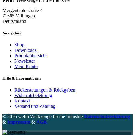
wefdi
We
rkzeuge
f
ür
d
ie
I
ndustrie
Mergenthalerstraße 4
71665 Vaihingen
Deutschland
Navigation
Shop
Downloads
Produktübersicht
Newsletter
Mein Konto
Hilfe & Informationen
Rückerstattungen & Rückgaben
Widerrufsbelehrung
Kontakt
Versand und Zahlung
© 2026 wefdi Werkzeuge für die Industrie
Datenschutzerklärung
&
Impressum
&
AGB