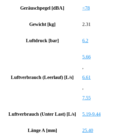
Geräuschpegel [dBA]
<78
Gewicht [kg]
2.31
Luftdruck [bar]
6.2
5.66
,
Luftverbrauch (Leerlauf) [L/s]
6.61
,
7.55
Luftverbrauch (Unter Last) [L/s]
5.19-9.44
Länge A [mm]
25.40