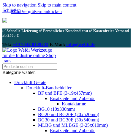
Skip to navigation
Skip to main content
Schließen
Zum Vergrößern anklicken
✅
Schnelle Lieferung ✅ Persönlicher Kundendienst ✅ Kostenfreier Versand
ab 250,- €
Tel.:
+49 7042 8139233
E-Mail:
info@wefdi.de
Kategorie wählen
Druckluft-Geräte
Druckluft-Bandschleifer
BF und BFE (3-19x457mm)
Ersatzteile und Zubehör
Kontaktarme
BG10 (10x330mm)
BG20 und BG20E (20x520mm)
BG30 und BG30E (30x540mm)
MLBG und MLBGE (3-25x610mm)
Ersatzteile und Zubehör