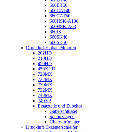
660BT50
660CAT40
660CAT50
660HSK-A100
660HSK-A63
660JS
660SK40
660SK50
Druckluft-Einbau-Motoren
202HD
210HD
450HD
450XHD
720MX
722MX
730MX
732MX
740MX
740XP
Ersatzteile und Zubehör
Gabelschlüssel
Spannzangen
Überwurfmutter
Druckluft-Exzenterschleifer