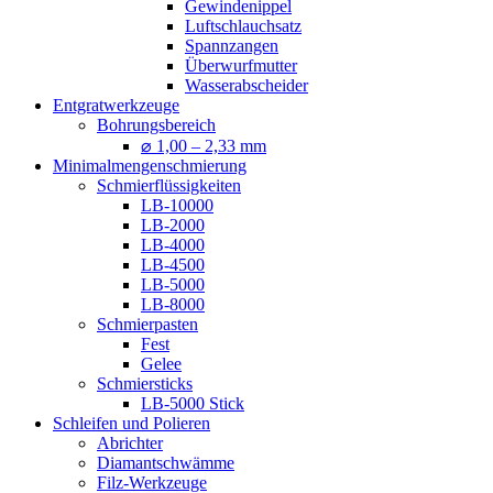
Gewindenippel
Luftschlauchsatz
Spannzangen
Überwurfmutter
Wasserabscheider
Entgratwerkzeuge
Bohrungsbereich
⌀ 1,00 – 2,33 mm
Minimalmengenschmierung
Schmierflüssigkeiten
LB-10000
LB-2000
LB-4000
LB-4500
LB-5000
LB-8000
Schmierpasten
Fest
Gelee
Schmiersticks
LB-5000 Stick
Schleifen und Polieren
Abrichter
Diamantschwämme
Filz-Werkzeuge