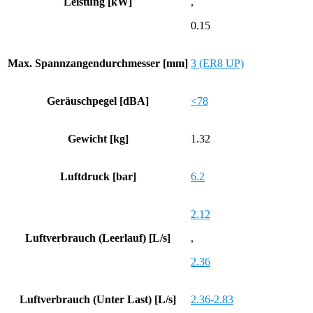
Leistung [kW]
,
0.15
Max. Spannzangendurchmesser [mm]
3 (ER8 UP)
Geräuschpegel [dBA]
<78
Gewicht [kg]
1.32
Luftdruck [bar]
6.2
2.12
Luftverbrauch (Leerlauf) [L/s]
,
2.36
Luftverbrauch (Unter Last) [L/s]
2.36-2.83