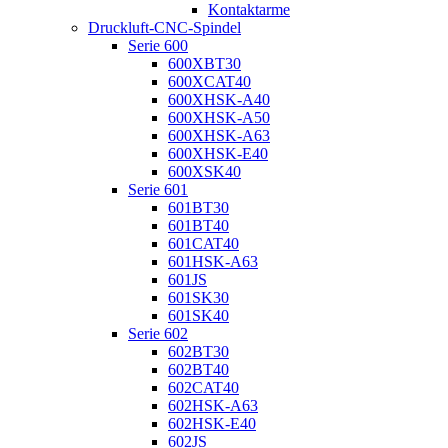
Kontaktarme
Druckluft-CNC-Spindel
Serie 600
600XBT30
600XCAT40
600XHSK-A40
600XHSK-A50
600XHSK-A63
600XHSK-E40
600XSK40
Serie 601
601BT30
601BT40
601CAT40
601HSK-A63
601JS
601SK30
601SK40
Serie 602
602BT30
602BT40
602CAT40
602HSK-A63
602HSK-E40
602JS