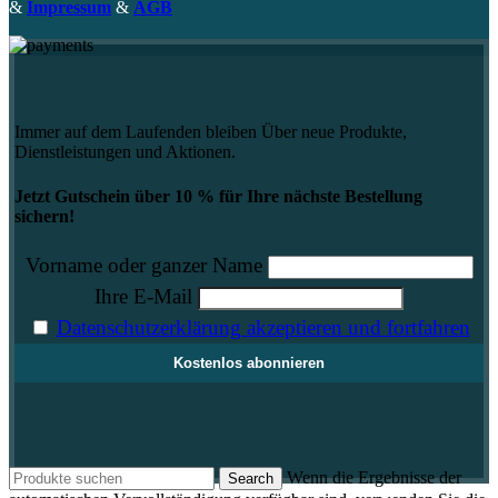
&
Impressum
&
AGB
Immer auf dem Laufenden bleiben Über neue Produkte,
Dienstleistungen und Aktionen.
Jetzt Gutschein über 10 % für Ihre nächste Bestellung
sichern!
Vorname oder ganzer Name
Ihre E-Mail
Datenschutzerklärung akzeptieren und fortfahren
Wenn die Ergebnisse der
Search