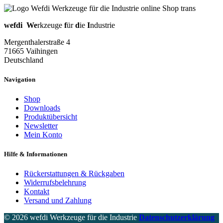
wefdi
We
rkzeuge
f
ür
d
ie
I
ndustrie
Mergenthalerstraße 4
71665 Vaihingen
Deutschland
Navigation
Shop
Downloads
Produktübersicht
Newsletter
Mein Konto
Hilfe & Informationen
Rückerstattungen & Rückgaben
Widerrufsbelehrung
Kontakt
Versand und Zahlung
© 2026 wefdi Werkzeuge für die Industrie
Datenschutzerklärung