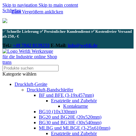
Skip to navigation
Skip to main content
Schließen
Zum Vergrößern anklicken
✅
Schnelle Lieferung ✅ Persönlicher Kundendienst ✅ Kostenfreier Versand
ab 250,- €
Tel.:
+49 7042 8139233
E-Mail:
info@wefdi.de
Kategorie wählen
Druckluft-Geräte
Druckluft-Bandschleifer
BF und BFE (3-19x457mm)
Ersatzteile und Zubehör
Kontaktarme
BG10 (10x330mm)
BG20 und BG20E (20x520mm)
BG30 und BG30E (30x540mm)
MLBG und MLBGE (3-25x610mm)
Ersatzteile und Zubehör