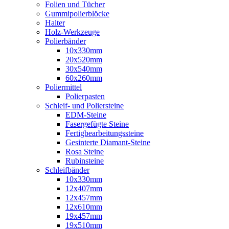
Folien und Tücher
Gummipolierblöcke
Halter
Holz-Werkzeuge
Polierbänder
10x330mm
20x520mm
30x540mm
60x260mm
Poliermittel
Polierpasten
Schleif- und Poliersteine
EDM-Steine
Fasergefügte Steine
Fertigbearbeitungssteine
Gesinterte Diamant-Steine
Rosa Steine
Rubinsteine
Schleifbänder
10x330mm
12x407mm
12x457mm
12x610mm
19x457mm
19x510mm