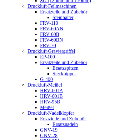
SU (125mm und 150mm)
Druckluft-Feilmaschinen
Ersatzteile und Zubehör
Steinhalter
FRV-110
FRV-60AN
FRV-60B
FRV-60BN
FRV-70
Druckluft-Graviergriffel
EP-100
Ersatzteile und Zubehör
Ersatzspitzen
Stecknippel
G-400
Druckluft-Meißel
HRV-601A
HRV-601B
HRV-95B
Meißel
Druckluft-Nadelklopfer
Ersazteile und Zubehör
Ersatznadeln
GNV-19
GNV-28