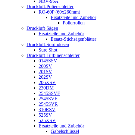
NRV-95A
Druckluft-Polierschleifer
RO-60P (60x260mm)
Ersatzteile und Zubehör
Polierrollen
Druckluft-Sägen
Ersatzteile und Zubehör
Ersatz-Stichsägenblätter
Druckluft-Sprühdosen
Sure Shot
Druckluft-Turbinenschleifer
0145SSV
200SV
201SV
202SV
206XSV
230DM
2545SSVF
2545SVF
2545SVR
310RSV
525SV
525XSV
Ersatzteile und Zubehör
Gabelschlüssel