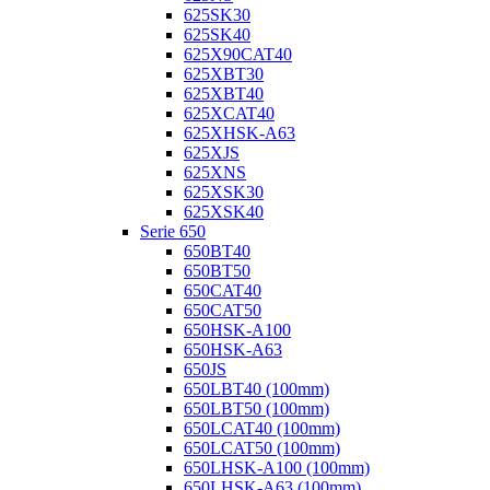
625SK30
625SK40
625X90CAT40
625XBT30
625XBT40
625XCAT40
625XHSK-A63
625XJS
625XNS
625XSK30
625XSK40
Serie 650
650BT40
650BT50
650CAT40
650CAT50
650HSK-A100
650HSK-A63
650JS
650LBT40 (100mm)
650LBT50 (100mm)
650LCAT40 (100mm)
650LCAT50 (100mm)
650LHSK-A100 (100mm)
650LHSK-A63 (100mm)