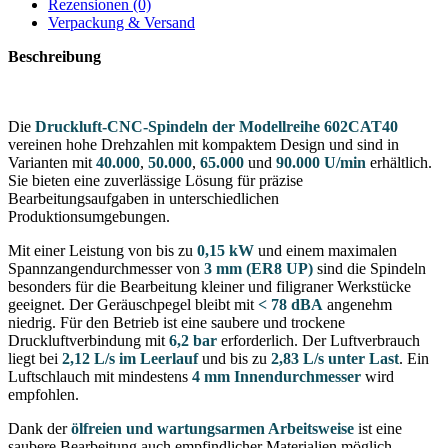
Rezensionen (0)
Verpackung & Versand
Beschreibung
Die
Druckluft-CNC-Spindeln der Modellreihe 602CAT40
vereinen hohe Drehzahlen mit kompaktem Design und sind in
Varianten mit
40.000
,
50.000
,
65.000
und
90.000 U/min
erhältlich.
Sie bieten eine zuverlässige Lösung für präzise
Bearbeitungsaufgaben in unterschiedlichen
Produktionsumgebungen.
Mit einer Leistung von bis zu
0,15 kW
und einem maximalen
Spannzangendurchmesser von
3 mm (ER8 UP)
sind die Spindeln
besonders für die Bearbeitung kleiner und filigraner Werkstücke
geeignet. Der Geräuschpegel bleibt mit
< 78 dBA
angenehm
niedrig. Für den Betrieb ist eine saubere und trockene
Druckluftverbindung mit
6,2 bar
erforderlich. Der Luftverbrauch
liegt bei
2,12 L/s im Leerlauf
und bis zu
2,83 L/s unter Last
. Ein
Luftschlauch mit mindestens
4 mm Innendurchmesser
wird
empfohlen.
Dank der
ölfreien und wartungsarmen Arbeitsweise
ist eine
saubere Bearbeitung auch empfindlicher Materialien möglich,