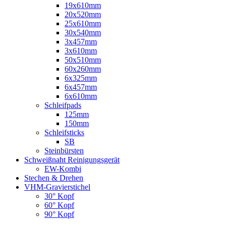
19x610mm
20x520mm
25x610mm
30x540mm
3x457mm
3x610mm
50x510mm
60x260mm
6x325mm
6x457mm
6x610mm
Schleifpads
125mm
150mm
Schleifsticks
SB
Steinbürsten
Schweißnaht Reinigungsgerät
EW-Kombi
Stechen & Drehen
VHM-Gravierstichel
30° Kopf
60° Kopf
90° Kopf