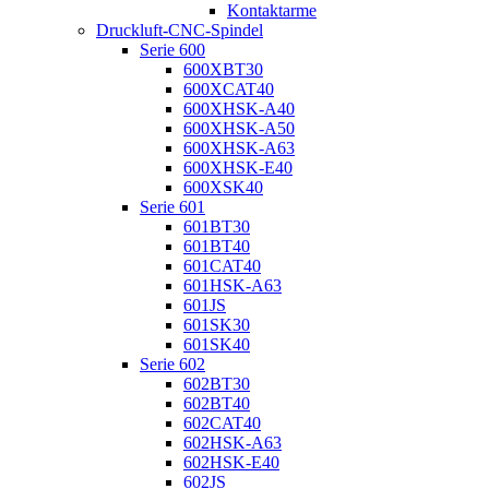
Kontaktarme
Druckluft-CNC-Spindel
Serie 600
600XBT30
600XCAT40
600XHSK-A40
600XHSK-A50
600XHSK-A63
600XHSK-E40
600XSK40
Serie 601
601BT30
601BT40
601CAT40
601HSK-A63
601JS
601SK30
601SK40
Serie 602
602BT30
602BT40
602CAT40
602HSK-A63
602HSK-E40
602JS