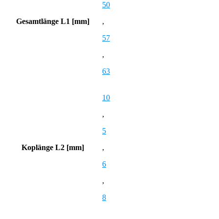
50
Gesamtlänge L1 [mm]
,
57
,
63
10
,
5
Koplänge L2 [mm]
,
6
,
8