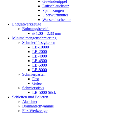
Gewindenippel
Luftschlauchsatz
Spannzangen
Überwurfmutter
Wasserabscheider
Entgratwerkzeuge
Bohrungsbereich
⌀ 1,00 – 2,33 mm
Minimalmengenschmierung
Schmierflüssigkeiten
LB-10000
LB-2000
LB-4000
LB-4500
LB-5000
LB-8000
Schmierpasten
Fest
Gelee
Schmiersticks
LB-5000 Stick
Schleifen und Polieren
Abrichter
Diamantschwämme
Filz-Werkzeuge