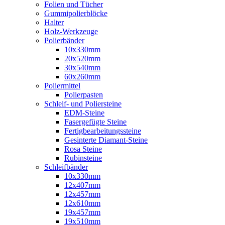
Folien und Tücher
Gummipolierblöcke
Halter
Holz-Werkzeuge
Polierbänder
10x330mm
20x520mm
30x540mm
60x260mm
Poliermittel
Polierpasten
Schleif- und Poliersteine
EDM-Steine
Fasergefügte Steine
Fertigbearbeitungssteine
Gesinterte Diamant-Steine
Rosa Steine
Rubinsteine
Schleifbänder
10x330mm
12x407mm
12x457mm
12x610mm
19x457mm
19x510mm