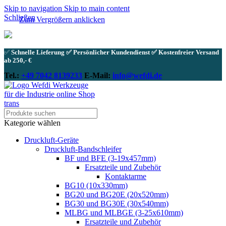
Skip to navigation
Skip to main content
Schließen
Zum Vergrößern anklicken
✅
Schnelle Lieferung ✅ Persönlicher Kundendienst ✅ Kostenfreier Versand
ab 250,- €
Tel.:
+49 7042 8139233
E-Mail:
info@wefdi.de
Kategorie wählen
Druckluft-Geräte
Druckluft-Bandschleifer
BF und BFE (3-19x457mm)
Ersatzteile und Zubehör
Kontaktarme
BG10 (10x330mm)
BG20 und BG20E (20x520mm)
BG30 und BG30E (30x540mm)
MLBG und MLBGE (3-25x610mm)
Ersatzteile und Zubehör