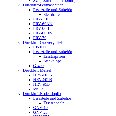
SU (125mm und 150mm)
Druckluft-Feilmaschinen
Ersatzteile und Zubehör
Steinhalter
FRV-110
FRV-60AN
FRV-60B
FRV-60BN
FRV-70
Druckluft-Graviergriffel
EP-100
Ersatzteile und Zubehör
Ersatzspitzen
Stecknippel
G-400
Druckluft-Meißel
HRV-601A
HRV-601B
HRV-95B
Meißel
Druckluft-Nadelklopfer
Ersazteile und Zubehör
Ersatznadeln
GNV-19
GNV-28