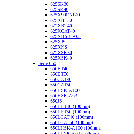
625SK30
625SK40
625X90CAT40
625XBT30
625XBT40
625XCAT40
625XHSK-A63
625XJS
625XNS
625XSK30
625XSK40
Serie 650
650BT40
650BT50
650CAT40
650CAT50
650HSK-A100
650HSK-A63
650JS
650LBT40 (100mm)
650LBT50 (100mm)
650LCAT40 (100mm)
650LCAT50 (100mm)
650LHSK-A100 (100mm)
650LHSK-A63 (100mm)