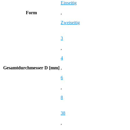
Einseitig
Form
,
Zweiseitig
3
,
4
Gesamtdurchmesser D [mm]
,
6
,
8
38
,