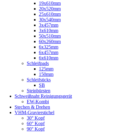
19x610mm
20x520mm
25x610mm
30x540mm
3x457mm
3x610mm
50x510mm
60x260mm
6x325mm
6x457mm
6x610mm
Schleifpads
125mm
150mm
Schleifsticks
SB
Steinbürsten
Schweißnaht Reinigungsgerät
EW-Kombi
Stechen & Drehen
VHM-Gravierstichel
30° Kopf
60° Kopf
90° Kopf