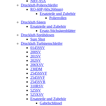
NRV-95A
Druckluft-Polierschleifer
RO-60P (60x260mm)
Ersatzteile und Zubehör
Polierrollen
Druckluft-Sägen
Ersatzteile und Zubehör
Ersatz-Stichsägenblätter
Druckluft-Sprühdosen
Sure Shot
Druckluft-Turbinenschleifer
0145SSV
200SV
201SV
202SV
206XSV
230DM
2545SSVF
2545SVF
2545SVR
310RSV
525SV
525XSV
Ersatzteile und Zubehör
Gabelschlüssel