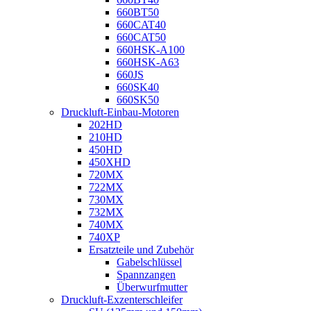
660BT50
660CAT40
660CAT50
660HSK-A100
660HSK-A63
660JS
660SK40
660SK50
Druckluft-Einbau-Motoren
202HD
210HD
450HD
450XHD
720MX
722MX
730MX
732MX
740MX
740XP
Ersatzteile und Zubehör
Gabelschlüssel
Spannzangen
Überwurfmutter
Druckluft-Exzenterschleifer