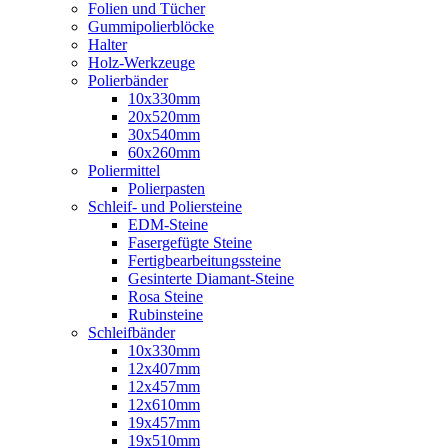
Folien und Tücher
Gummipolierblöcke
Halter
Holz-Werkzeuge
Polierbänder
10x330mm
20x520mm
30x540mm
60x260mm
Poliermittel
Polierpasten
Schleif- und Poliersteine
EDM-Steine
Fasergefügte Steine
Fertigbearbeitungssteine
Gesinterte Diamant-Steine
Rosa Steine
Rubinsteine
Schleifbänder
10x330mm
12x407mm
12x457mm
12x610mm
19x457mm
19x510mm