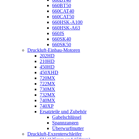
660BT50
660CAT40
660CAT50
660HSK-A100
660HSK-A63
660JS
660SK40
660SK50
Druckluft-Einbau-Motoren
202HD
210HD
450HD
450XHD
720MX
722MX
730MX
732MX
740MX
740XP
Ersatzteile und Zubehör
Gabelschlüssel
Spannzangen
Überwurfmutter
Druckluft-Exzenterschleifer