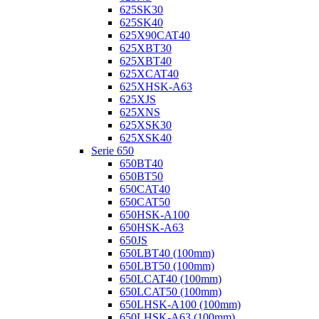
625SK30
625SK40
625X90CAT40
625XBT30
625XBT40
625XCAT40
625XHSK-A63
625XJS
625XNS
625XSK30
625XSK40
Serie 650
650BT40
650BT50
650CAT40
650CAT50
650HSK-A100
650HSK-A63
650JS
650LBT40 (100mm)
650LBT50 (100mm)
650LCAT40 (100mm)
650LCAT50 (100mm)
650LHSK-A100 (100mm)
650LHSK-A63 (100mm)