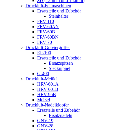
SU (125mm und 150mm)
Druckluft-Feilmaschinen
Ersatzteile und Zubehör
Steinhalter
FRV-110
FRV-60AN
FRV-60B
FRV-60BN
FRV-70
Druckluft-Graviergriffel
EP-100
Ersatzteile und Zubehör
Ersatzspitzen
Stecknippel
G-400
Druckluft-Meißel
HRV-601A
HRV-601B
HRV-95B
Meißel
Druckluft-Nadelklopfer
Ersazteile und Zubehör
Ersatznadeln
GNV-19
GNV-28