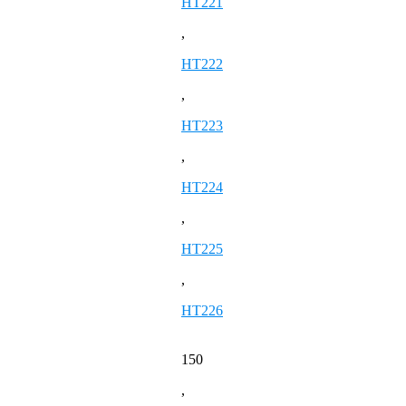
HT221
,
HT222
,
HT223
,
HT224
,
HT225
,
HT226
150
,