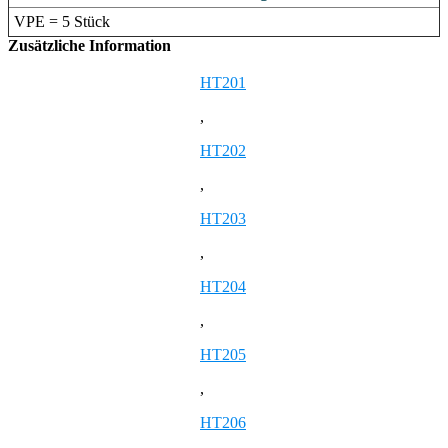
VPE = 5 Stück
Zusätzliche Information
HT201
,
HT202
,
HT203
,
HT204
,
HT205
,
HT206