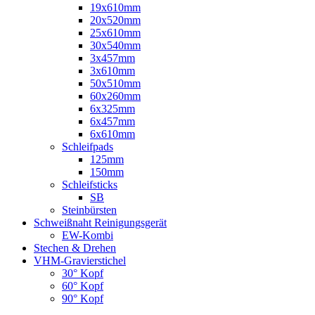
19x610mm
20x520mm
25x610mm
30x540mm
3x457mm
3x610mm
50x510mm
60x260mm
6x325mm
6x457mm
6x610mm
Schleifpads
125mm
150mm
Schleifsticks
SB
Steinbürsten
Schweißnaht Reinigungsgerät
EW-Kombi
Stechen & Drehen
VHM-Gravierstichel
30° Kopf
60° Kopf
90° Kopf