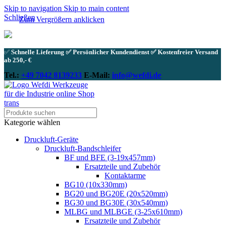
Skip to navigation
Skip to main content
Schließen
Zum Vergrößern anklicken
✅
Schnelle Lieferung ✅ Persönlicher Kundendienst ✅ Kostenfreier Versand
ab 250,- €
Tel.:
+49 7042 8139233
E-Mail:
info@wefdi.de
Kategorie wählen
Druckluft-Geräte
Druckluft-Bandschleifer
BF und BFE (3-19x457mm)
Ersatzteile und Zubehör
Kontaktarme
BG10 (10x330mm)
BG20 und BG20E (20x520mm)
BG30 und BG30E (30x540mm)
MLBG und MLBGE (3-25x610mm)
Ersatzteile und Zubehör