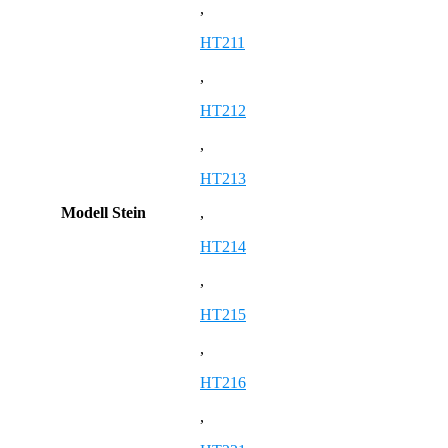
,
HT211
,
HT212
,
HT213
Modell Stein
,
HT214
,
HT215
,
HT216
,