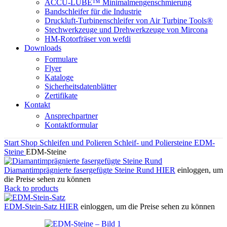
ACCU-LUBE™ Minimalmengenschmierung
Bandschleifer für die Industrie
Druckluft-Turbinenschleifer von Air Turbine Tools®
Stechwerkzeuge und Drehwerkzeuge von Mircona
HM-Rotorfräser von wefdi
Downloads
Formulare
Flyer
Kataloge
Sicherheitsdatenblätter
Zertifikate
Kontakt
Ansprechpartner
Kontaktformular
Start
Shop
Schleifen und Polieren
Schleif- und Poliersteine
EDM-
Steine
EDM-Steine
Diamantimprägnierte fasergefügte Steine Rund
HIER
einloggen, um
die Preise sehen zu können
Back to products
EDM-Stein-Satz
HIER
einloggen, um die Preise sehen zu können