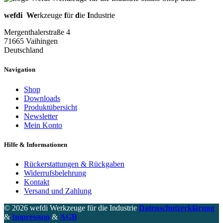
wefdi
We
rkzeuge
f
ür
d
ie
I
ndustrie
Mergenthalerstraße 4
71665 Vaihingen
Deutschland
Navigation
Shop
Downloads
Produktübersicht
Newsletter
Mein Konto
Hilfe & Informationen
Rückerstattungen & Rückgaben
Widerrufsbelehrung
Kontakt
Versand und Zahlung
© 2026 wefdi Werkzeuge für die Industrie
Datenschutzerklärung
&
Impressum
&
AGB