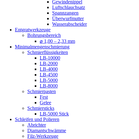
Gewindenippel
Luftschlauchsatz
Spannzangen
Überwurfmutter
Wasserabscheider
Entgratwerkzeuge
Bohrungsbereich
⌀ 1,00 – 2,33 mm
Minimalmengenschmierung
Schmierflüssigkeiten
LB-10000
LB-2000
LB-4000
LB-4500
LB-5000
LB-8000
Schmierpasten
Fest
Gelee
Schmiersticks
LB-5000 Stick
Schleifen und Polieren
Abrichter
Diamantschwämme
Filz-Werkzeuge