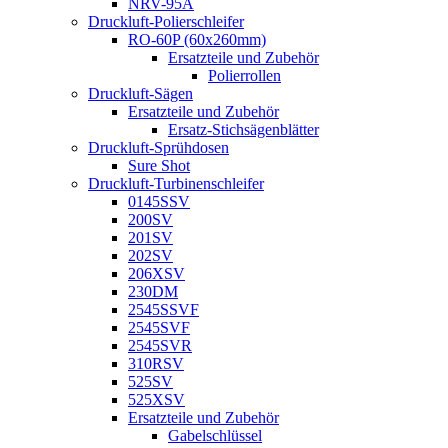
NRV-95A
Druckluft-Polierschleifer
RO-60P (60x260mm)
Ersatzteile und Zubehör
Polierrollen
Druckluft-Sägen
Ersatzteile und Zubehör
Ersatz-Stichsägenblätter
Druckluft-Sprühdosen
Sure Shot
Druckluft-Turbinenschleifer
0145SSV
200SV
201SV
202SV
206XSV
230DM
2545SSVF
2545SVF
2545SVR
310RSV
525SV
525XSV
Ersatzteile und Zubehör
Gabelschlüssel