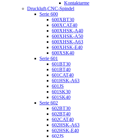
Kontaktarme
Druckluft-CNC-Spindel
Serie 600
600XBT30
600XCAT40
600XHSK-A40
600XHSK-A50
600XHSK-A63
600XHSK-E40
600XSK40
Serie 601
601BT30
601BT40
601CAT40
601HSK-A63
601JS
601SK30
601SK40
Serie 602
602BT30
602BT40
602CAT40
602HSK-A63
602HSK-E40
602JS